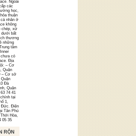
pace. Ngoài
cấp các
trường học,
thỏa thuận
 cá nhân ở
ace không
o chép, xử
g dưới bất
ích thương
về những
 Trung tâm
Inner
 chưa có
ace. Địa
ội: – Cơ
n, Quận
0 – Cơ sở
, Quận
10 Đà
ình, Quận
 63 74 41
chính tại
hố 1,
 Đức. Điện
tại Tân Phú
 Thới Hòa,
4 05 35
N RỘN