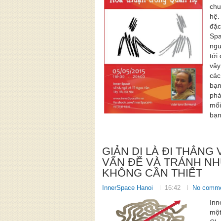
chu
hệ.
đặc
Spa
ngư
tới
vây
các
bạn
phả
mối
bạn
GIẢN DỊ LÀ ĐI THẲNG
VẤN ĐỀ VÀ TRÁNH N
KHÔNG CẦN THIẾT
InnerSpace Hanoi
16:42
No comm
Inn
một