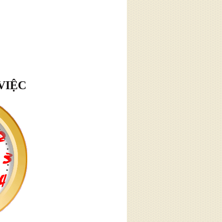
VIỆC
hân
tôi
ân. Hàng
à thường
 về những
m chế giận