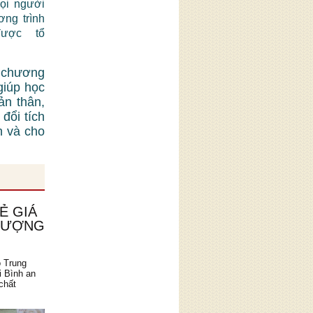
mọi người
ơng trình
được tổ
 chương
giúp học
ản thân,
đổi tích
n và cho
Ẻ GIÁ
 LƯỢNG
o Trung
i Bình an
chất