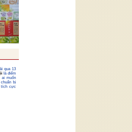
ải qua 13
ội
là điểm
ỳ ai muốn
 chuẩn bị
 tích cực