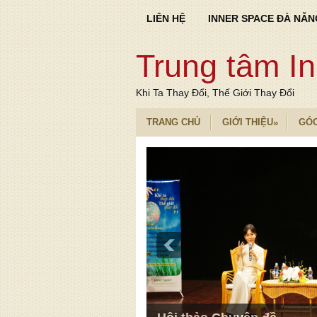
LIÊN HỆ
INNER SPACE ĐÀ NẴN
Trung tâm I
Khi Ta Thay Đổi, Thế Giới Thay Đổi
TRANG CHỦ
GIỚI THIỆU
GÓ
»