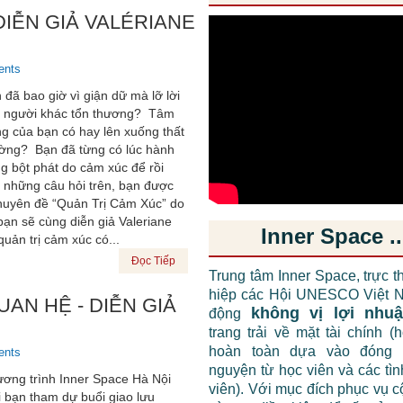
DIỄN GIẢ VALÉRIANE
ents
 đã bao giờ vì giận dữ mà lỡ lời
 người khác tổn thương? Tâm
ng của bạn có hay lên xuống thất
ờng? Bạn đã từng có lúc hành
g bột phát do cảm xúc để rồi
ho những câu hỏi trên, bạn được
chuyên đề “Quản Trị Cảm Xúc” do
bạn sẽ cùng diễn giả Valeriane
Inner Space ..
ản trị cảm xúc có...
Đọc Tiếp
Trung tâm Inner Space, trực t
hiệp các Hội UNESCO Việt N
AN HỆ - DIỄN GIẢ
không vị lợi nhu
động
trang trải về mặt tài chính (
hoàn toàn dựa vào đóng 
ents
nguyện từ học viên và các tì
ơng trình Inner Space Hà Nội
viên). Với mục đích phục vụ 
 bạn tham dự buổi giao lưu