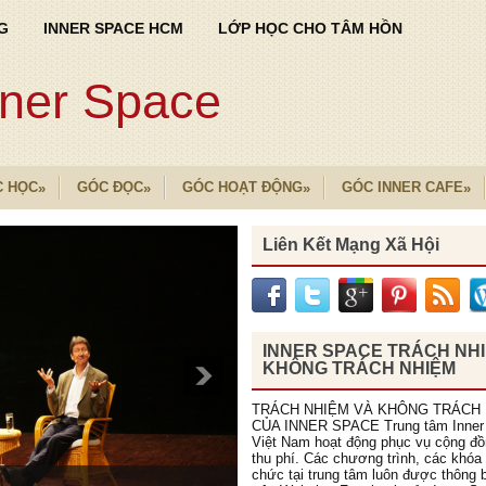
G
INNER SPACE HCM
LỚP HỌC CHO TÂM HỒN
nner Space
C HỌC
GÓC ĐỌC
GÓC HOẠT ĐỘNG
GÓC INNER CAFE
»
»
»
»
Liên Kết Mạng Xã Hội
INNER SPACE TRÁCH NH
KHÔNG TRÁCH NHIỆM
TRÁCH NHIỆM VÀ KHÔNG TRÁCH
CỦA INNER SPACE Trung tâm Inner
Việt Nam hoạt động phục vụ cộng đ
thu phí. Các chương trình, các khóa
chức tại trung tâm luôn được thông b