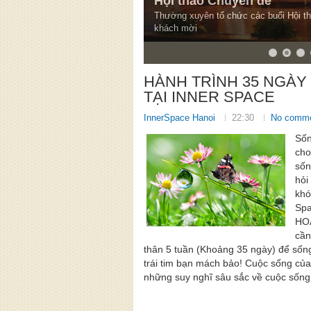
Hội thảo Chuyên đề
Thường xuyên tổ chức các buổi Hội t
khách mời
HÀNH TRÌNH 35 NGÀY
TẠI INNER SPACE
InnerSpace Hanoi
22:30
No comm
Sốn
cho
sốn
hỏi
khó
Spa
HOÀ
cần
thân 5 tuần (Khoảng 35 ngày) để sốn
trái tim bạn mách bảo! Cuộc sống của
những suy nghĩ sâu sắc về cuộc sống.