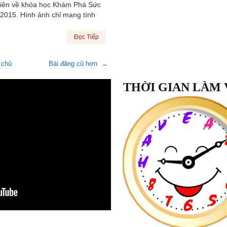
viên về khóa học Khám Phá Sức
2015. Hình ảnh chỉ mang tính
Đọc Tiếp
 chủ
Bài đăng cũ hơn →
THỜI GIAN LÀM 
Lớp Học:
Quý Trọng Bản Thân
"Sau khoá học
Quý Trọng Bản T
nhận biết được giá trị của bản th
ngày tôi tự cười tươi với mình v
xuyên tự nhắc nhở với chính mình
giá trị mình có. Đã bắt đầu biết kiề