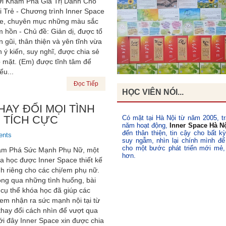
i Khám Phá Giá Trị Dành Cho
i Trẻ - Chương trình Inner Space
e, chuyên mục những màu sắc
 hồn - Chủ đề: Giản dị, được tổ
 gũi, thân thiện và yên tĩnh vừa
 ý kiến, suy nghĩ, được chia sẻ
p mặt. (Em) được tĩnh tâm để
ểu...
Đọc Tiếp
HỌC VIÊN NÓI...
HAY ĐỔI MỌI TÌNH
 TÍCH CỰC
Có mặt tại Hà Nội từ năm 2005, tr
năm hoạt động,
Inner Space Hà N
đến thân thiện, tin cậy cho bất k
ents
suy ngẫm, nhìn lại chính mình để
cho một bước phát triển mới mẻ,
m Phá Sức Mạnh Phụ Nữ, một
hơn.
a học được Inner Space thiết kế
h riêng cho các chị/em phụ nữ.
ng qua những tình huống, bài
 cụ thể khóa học đã giúp các
/em nhận ra sức mạnh nội tại từ
thay đổi cách nhìn để vượt qua
ới đây Inner Space xin được chia