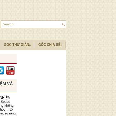
GÓC THƯ GIÃN
GÓC CHIA SẺ
»
»
IỆM VÀ
 NHIỆM
 Space
ồng không
 học… tổ
áo rõ ràng