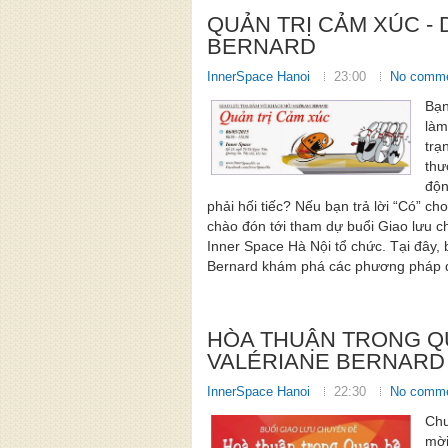
QUẢN TRỊ CẢM XÚC - 
BERNARD
InnerSpace Hanoi
23:00
No comm
Bạn
làm
trạ
thư
độn
phải hối tiếc? Nếu bạn trả lời “Có” c
chào đón tới tham dự buổi Giao lưu 
Inner Space Hà Nội tổ chức. Tại đây, 
Bernard khám phá các phương pháp qu
HÒA THUẬN TRONG QU
VALÉRIANE BERNARD
InnerSpace Hanoi
22:30
No comm
Chư
mời