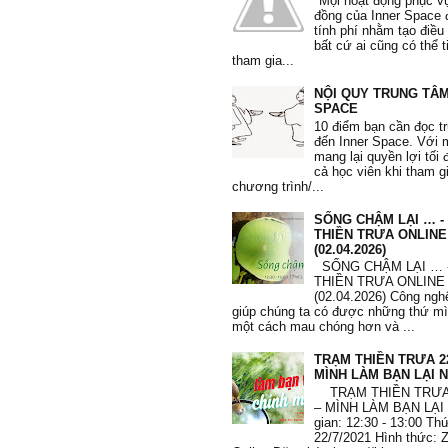
"Mọi hoạt động phục v
Tôi yêu bản thân tôi."
đồng của Inner Space 
tính phí nhằm tạo điều
Phi Yến
, 36 tuổi
bất cứ ai cũng có thể 
tham gia...
NỘI QUY TRUNG TÂM
SPACE
10 điểm bạn cần đọc t
"Tôi học được nhiều phương pháp
đến Inner Space. Với
nâng cao lòng quí trọng bản thân.
mang lại quyền lợi tối 
dụng phương pháp 10’ mỗi sáng và 
cả học viên khi tham g
Tôi biết đối mặt với những thất bại
chương trình/...
biếm và những thói quen xấu. Tôi 
quí mình hơn, quan tâm và dành t
SỐNG CHẬM LẠI … -
chăm sóc bản thân."
THIỀN TRƯA ONLINE
(02.04.2026)
Mạnh Hà
, 26 tuổi
SỐNG CHẬM LẠI … 
THIỀN TRƯA ONLINE
(02.04.2026) Công nghệ
giúp chúng ta có được những thứ m
một cách mau chóng hơn và ...
TRẠM THIỀN TRƯA 22
"Từ khi tham gia khoá học, em c
MÌNH LÀM BẠN LẠI N
sâu sắc hơn mình đang tự huỷ hoại
thui chột đi những giá trị vốn có c
TRẠM THIỀN TRƯA 
Qua các bài tập, các tấm thẻ giá t
– MÌNH LÀM BẠN LẠI 
thuật toán, trắc nghiệm, em hiểu h
gian: 12:30 - 13:00 T
thân và thôi không lo lắng về những
22/7/2021 Hình thức: