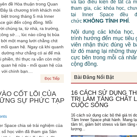
và tạo điều kiện để tất cả 
yên đề Hòa thuận trong Quan
tham gia, các khóa học, chư
 Đây là chương trình khách mời
tại Inner Space đều 
 biệt trong tháng 5 mà Inner
KHÔNG TÍNH PHÍ
chức
.
ce gửi đến cộng đồng. Mỗi
ời chúng ta, từ nhà, ra trường,
Nội dung các khóa học,
 công sở…, lúc nào cũng bị bủa
trình hướng đến mục tiêu 
 bởi một mạng lưới chằng chịt
viên nhận thức đúng về b
 mối quan hệ. Ngay cả khi quanh
từ đó mang lại những thay 
 dường như chẳng có ai để mà
cực bên trong mỗi cá nhâ
i phiền, thì thực ra vẫn còn một
cộng đồng.
 quan hệ nữa - mối quan hệ của
 với chính bạn....
Bài Đăng Nổi Bật
Đọc Tiếp
16 CÁCH SỬ DỤNG TH
 VÀO CỐT LÕI CỦA
TRỊ LÀM TĂNG CHẤT
HỮNG SỰ PHỨC TẠP
CUỘC SỐNG
16 cách sử dụng các bộ thẻ giá trị d
ents
Tâm Inner Space phát hành. Mang lạ
tâm trí, giảm bớt stress và làm tăng 
er Space chia sẻ trải nghiệm của
lượng...
 số học viên đã tham gia Sân