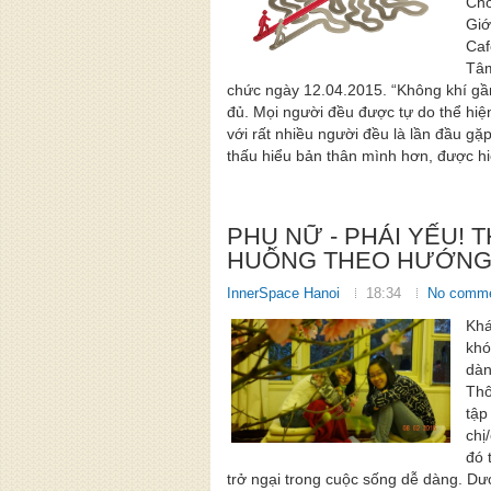
Chơ
Giớ
Caf
Tâm
chức ngày 12.04.2015. “Không khí gần
đủ. Mọi người đều được tự do thể hiện
với rất nhiều người đều là lần đầu gặ
thấu hiểu bản thân mình hơn, được hi
PHỤ NỮ - PHÁI YẾU! T
HUỐNG THEO HƯỚNG
InnerSpace Hanoi
18:34
No comm
Khá
khó
dàn
Thô
tập
chị
đó 
trở ngại trong cuộc sống dễ dàng. Dư