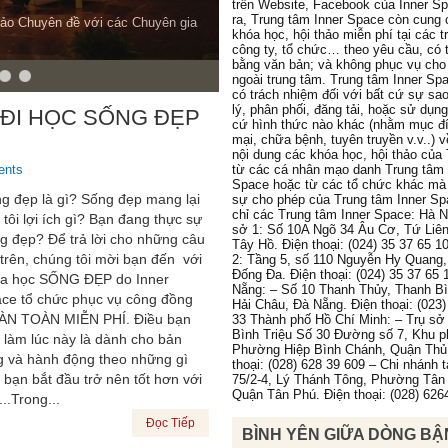
trên Website, Facebook của Inner S
ra, Trung tâm Inner Space còn cung 
hảo Chuyên đề với các Chuyên gia
khóa học, hội thảo miễn phí tại các 
công ty, tổ chức… theo yêu cầu, có 
bằng văn bản; và không phục vụ cho
ngoài trung tâm. Trung tâm Inner Sp
có trách nhiệm đối với bất cứ sự sa
lý, phân phối, đăng tải, hoặc sử dụn
 ĐI HỌC SỐNG ĐẸP
cứ hình thức nào khác (nhằm mục đ
mại, chữa bệnh, tuyên truyền v.v..) 
nội dung các khóa học, hội thảo của
ents
từ các cá nhân mạo danh Trung tâm 
Space hoặc từ các tổ chức khác mà
g đẹp là gì? Sống đẹp mang lại
sự cho phép của Trung tâm Inner Sp
chỉ các Trung tâm Inner Space: Hà N
 tôi lợi ích gì? Bạn đang thực sự
sở 1: Số 10A Ngõ 34 Âu Cơ, Tứ Liê
g đẹp? Để trả lời cho những câu
Tây Hồ. Điện thoại: (024) 35 37 65 1
 trên, chúng tôi mời bạn đến với
2: Tầng 5, số 110 Nguyễn Hy Quang
Đống Đa. Điện thoại: (024) 35 37 65 
a học SỐNG ĐẸP do Inner
Nẵng: – Số 10 Thanh Thủy, Thanh B
ce tổ chức phục vụ công đồng
Hải Châu, Đà Nẵng. Điện thoại: (023)
N TOÀN MIỄN PHÍ. Điều bạn
33 Thành phố Hồ Chí Minh: – Trụ sở 
Bình Triệu Số 30 Đường số 7, Khu p
 làm lúc này là dành cho bản
Phường Hiệp Bình Chánh, Quận Thủ
g và hành động theo những gì
thoại: (028) 628 39 609 – Chi nhánh 
 bạn bắt đầu trở nên tốt hơn với
75/2-4, Lý Thánh Tông, Phường Tân
Quận Tân Phú. Điện thoại: (028) 626
..Trong...
Đọc Tiếp
BÌNH YÊN GIỮA DÒNG BẬ