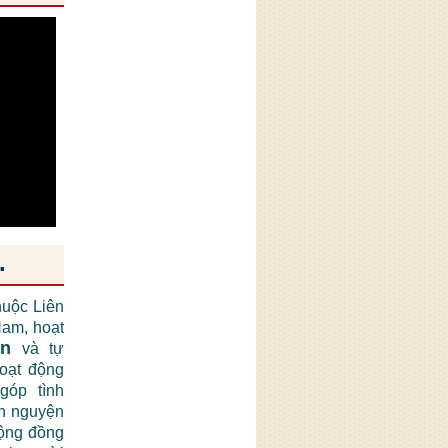
.
huộc Liên
am, hoạt
ận
và tự
hoạt động
góp tình
nh nguyện
cộng đồng