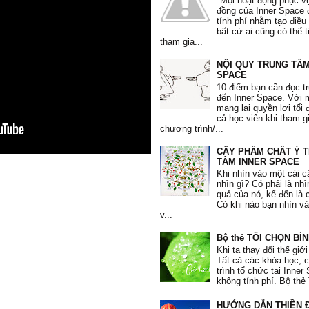
"Mọi hoạt động phục v
đồng của Inner Space 
tính phí nhằm tạo điều
bất cứ ai cũng có thể 
tham gia...
NỘI QUY TRUNG TÂM
Lớp Học:
SPACE
Chiến Thắng Giận Dữ
10 điểm bạn cần đọc t
đến Inner Space. Với
"Giận dữ là một liều thuốc độc, m
mang lại quyền lợi tối 
nhưng lại mong người khác chết. 
cả học viên khi tham g
mình càng thấy không thể tự mìn
chương trình/...
thuốc độc vào mình được.
CÂY PHẨM CHẤT Ý 
Tuyết Mai
, 30 tuổi
TÂM INNER SPACE
Khi nhìn vào một cái c
nhìn gì? Có phải là nh
quả của nó, kế đến là 
Có khi nào bạn nhìn v
v...
"Các bài tập thực hành giúp em ng
Bộ thẻ TÔI CHỌN BÌ
nhiều điều từ chính bản thân mình
Khi ta thay đổi thế giới
sống, đặc biệt là bài tập trao yêu 
Tất cả các khóa học,
trình tổ chức tại Inne
Lương Hà
, 20 tuổi
không tính phí. Bộ thẻ 
HƯỚNG DẪN THIỀN Đ