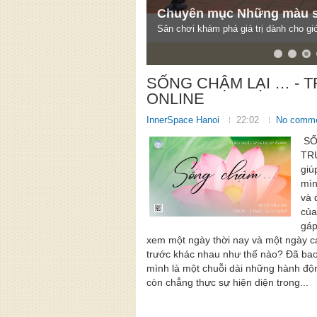
Chuyên mục Những màu 
Sân chơi khám phá giá trị dành cho giớ
SỐNG CHẬM LẠI … - 
ONLINE
InnerSpace Hanoi
22:02
No comm
SỐ
TRƯ
giú
mìn
và 
của
gáp
xem một ngày thời nay và một ngày 
trước khác nhau như thế nào? Đã bao
mình là một chuỗi dài những hành độn
còn chẳng thực sự hiện diện trong...