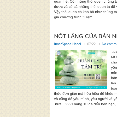
quan hệ. Có những thói quen chúng t
được và có cả những thói quen ta đã vộ
Vậy thói quen có khó bỏ như chúng t
gia chương trình "Trạm...
NỐT LẶNG CỦA BẢN N
InnerSpace Hanoi
07:22
No comm
♪♪
MÙA
cho
yên
mìn
bản
lặn
toa
thức đơn giản mà hữu hiệu để khỏe m
và cũng để yêu mình, yêu người và y
nữa…???Tháng 10 đã đến bên bạn, bên