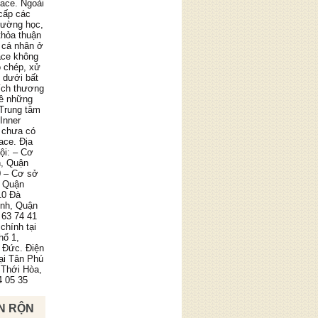
pace. Ngoài
cấp các
trường học,
thỏa thuận
 cá nhân ở
ace không
o chép, xử
g dưới bất
ích thương
về những
 Trung tâm
Inner
 chưa có
ace. Địa
ội: – Cơ
n, Quận
0 – Cơ sở
, Quận
10 Đà
ình, Quận
 63 74 41
chính tại
hố 1,
 Đức. Điện
tại Tân Phú
 Thới Hòa,
4 05 35
N RỘN