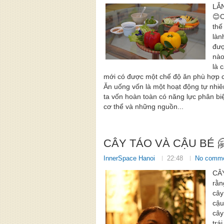
LẮ
😊C
thế
làn
đượ
nào
là 
mới có được một chế độ ăn phù hợp c
Ăn uống vốn là một hoạt động tự nhi
ta vốn hoàn toàn có năng lực phân bi
cơ thể và những nguồn...
CÂY TÁO VÀ CẬU BÉ 
InnerSpace Hanoi
22:48
No comm
CÂ
rằn
cây
cậu
cây
trá