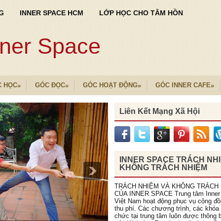
G
INNER SPACE HCM
LỚP HỌC CHO TÂM HỒN
nner Space
C HỌC
GÓC ĐỌC
GÓC HOẠT ĐỘNG
GÓC INNER CAFE
»
»
»
»
Liên Kết Mạng Xã Hội
INNER SPACE TRÁCH NH
KHÔNG TRÁCH NHIỆM
TRÁCH NHIỆM VÀ KHÔNG TRÁCH
CỦA INNER SPACE Trung tâm Inner
Việt Nam hoạt động phục vụ cộng đ
thu phí. Các chương trình, các khóa
chức tại trung tâm luôn được thông b