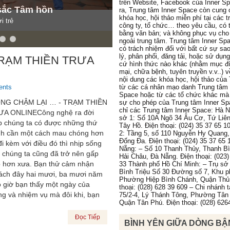
trên Website, Facebook của Inner S
sắc Tâm hồn
ra, Trung tâm Inner Space còn cung 
khóa học, hội thảo miễn phí tại các 
i trẻ
công ty, tổ chức… theo yêu cầu, có 
bằng văn bản; và không phục vụ cho
ngoài trung tâm. Trung tâm Inner Sp
có trách nhiệm đối với bất cứ sự sa
lý, phân phối, đăng tải, hoặc sử dụn
TRẠM THIỀN TRƯA
cứ hình thức nào khác (nhằm mục đ
mại, chữa bệnh, tuyên truyền v.v..) 
nội dung các khóa học, hội thảo của
ents
từ các cá nhân mạo danh Trung tâm 
Space hoặc từ các tổ chức khác mà
NG CHẬM LẠI … - TRẠM THIỀN
sự cho phép của Trung tâm Inner Sp
chỉ các Trung tâm Inner Space: Hà N
A ONLINECông nghệ ra đời
sở 1: Số 10A Ngõ 34 Âu Cơ, Tứ Liê
p chúng ta có được những thứ
Tây Hồ. Điện thoại: (024) 35 37 65 1
h cần một cách mau chóng hơn
2: Tầng 5, số 110 Nguyễn Hy Quang
Đống Đa. Điện thoại: (024) 35 37 65 
đi kèm với điều đó thì nhịp sống
Nẵng: – Số 10 Thanh Thủy, Thanh B
 chúng ta cũng đã trở nên gấp
Hải Châu, Đà Nẵng. Điện thoại: (023)
 hơn xưa. Bạn thử cảm nhận
33 Thành phố Hồ Chí Minh: – Trụ sở 
Bình Triệu Số 30 Đường số 7, Khu p
cách đây hai mươi, ba mươi năm
Phường Hiệp Bình Chánh, Quận Thủ
 giờ bạn thấy một ngày của
thoại: (028) 628 39 609 – Chi nhánh 
g và nhiệm vụ mà đôi khi, bạn
75/2-4, Lý Thánh Tông, Phường Tân
Quận Tân Phú. Điện thoại: (028) 626
Đọc Tiếp
BÌNH YÊN GIỮA DÒNG BẬ