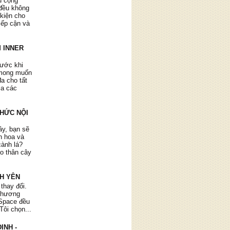
ụ cộng
đều không
 kiện cho
tiếp cận và
 INNER
rước khi
 mong muốn
ình uống
đa cho tất
Nói vậy,
ia các
h chuốc
"
THỨC NỘI
ây, bạn sẽ
ìn hoa và
cành lá?
ào thân cây
ộ ra rất
NH YÊN
 và cuộc
 thay đổi.
thương."
 chương
r Space đều
Tôi chọn...
ỊNH -