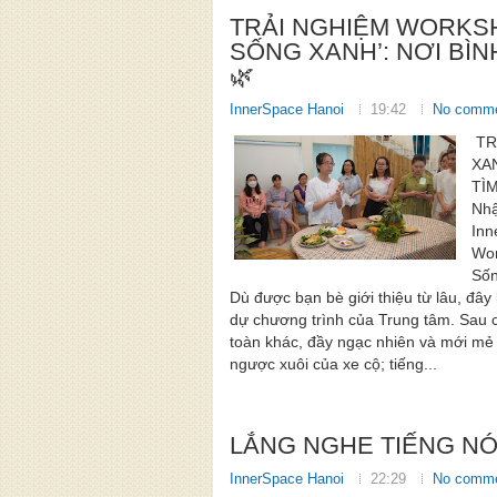
TRẢI NGHIỆM WORKS
SỐNG XANH’: NƠI BÌN
🌿
InnerSpace Hanoi
19:42
No comm
TR
XA
TÌM
Nhật
Inn
Wor
Sốn
Dù được bạn bè giới thiệu từ lâu, đây 
dự chương trình của Trung tâm. Sau 
toàn khác, đầy ngạc nhiên và mới mẻ 
ngược xuôi của xe cộ; tiếng...
LẮNG NGHE TIẾNG NÓI
InnerSpace Hanoi
22:29
No comm