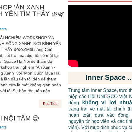
HOP ‘ĂN XANH
H YÊN TÌM THẤY 🌿🌿
ents
ẢI NGHIỆM WORKSHOP ‘ĂN
NH SỐNG XANH’: NƠI BÌNH YÊN
 THẤY 🌿🌿🌿Một sáng Chủ
, tiết trời mát dịu, tôi có mặt tại
er Space Hà Nội để tham dự
kshop trải nghiệm "Ăn Xanh -
g Xanh" với ‘Món Cuốn Mùa Hạ’.
Inner Space ..
là lần đầu tiên tôi đến để tham
cánh cửa là một không gian hoàn
Trung tâm Inner Space, trực t
với tôi.Sự bận rộn, tấp nập
hiệp các Hội UNESCO Việt N
không vị lợi nhu
động
Đọc Tiếp
trang trải về mặt tài chính (
hoàn toàn dựa vào đóng 
 NỘI TÂM 😊
nguyện từ học viên và các tì
ents
viên). Với mục đích phục vụ 