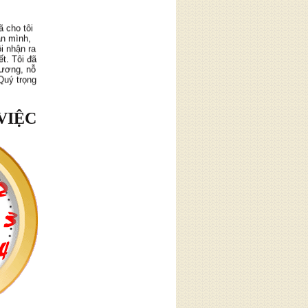
 cho tôi
ân mình,
i nhận ra
t. Tôi đã
hương, nỗ
Quý trọng
VIỆC
eo chiều
phúc. Tôi
ủa mình:
 chế giận
ặc biệt
ời khác.