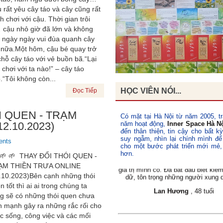
 rất yêu cây táo và cây cũng rất
ch chơi với cậu. Thời gian trôi
 cậu nhỏ giờ đã lớn và không
 ngày ngày vui đùa quanh cây
 nữa.Một hôm, cậu bé quay trở
 chỗ cây táo với vẻ buồn bã.“Lại
 chơi với ta nào!” – cây táo
.“Tôi không còn...
HỌC VIÊN NÓI...
Đọc Tiếp
Lớp Học:
Quý Trọng Bản Thân
ÓI QUEN - TRẠM
Có mặt tại Hà Nội từ năm 2005, tr
2.10.2023)
năm hoạt động,
Inner Space Hà N
"Sau khoá học
Quý Trọng Bản T
đến thân thiện, tin cậy cho bất k
nhận biết được giá trị của bản th
suy ngẫm, nhìn lại chính mình để
ents
ngày tôi tự cười tươi với mình v
cho một bước phát triển mới mẻ,
xuyên tự nhắc nhở với chính mình
hơn.
🌱 🌱 THAY ĐỔI THÓI QUEN -
giá trị mình có. Đã bắt đầu biết kiề
dữ, tôn trọng những người xung 
ẠM THIỀN TRƯA ONLINE
.10.2023)Bên cạnh những thói
Lan Hương
, 48 tuổi
n tốt thì ai ai trong chúng ta
g sẽ có những thói quen chưa
h mạnh gây ra những rắc rối cho
c sống, công việc và các mối