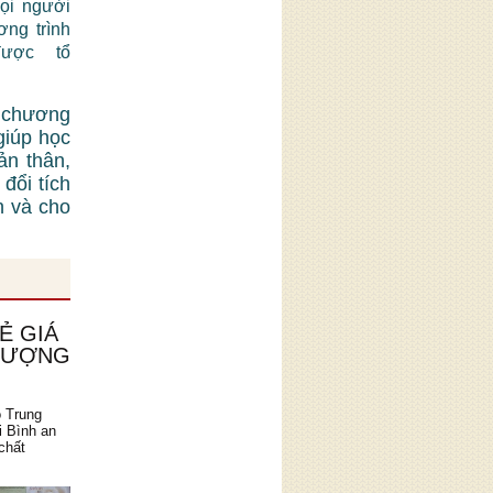
mọi người
ơng trình
được tổ
 chương
giúp học
ản thân,
đổi tích
n và cho
Ẻ GIÁ
 LƯỢNG
o Trung
i Bình an
chất