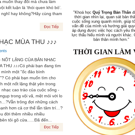
a muốn thay đổi mà chưa làm
"Khoá học
Quý Trọng Bản Thân
đã
i kết luận là ‘thói quen khó bỏ’.
thời gian nhìn lại, quan sát bản th
cuộc sống xung quanh mình, giúp tô
a nghĩ hay không?Hãy cùng tham
vấn đề của mình và hướng giải quyế
áp dụng được việc học cách yêu t
lực thấu hiểu mình và người khác. 
Đọc Tiếp
bản thân mình hơn."
HẠC MÙA THU ♪♪♪
Phan Nhân
, 31 tuổi
THỜI GIAN LÀM 
ents
♪ NỐT LẶNG CỦA BẢN NHẠC
 THU ♪♪♪Có phải bạn đang tìm
 mình một "ốc đảo bình
"Tôi thật sự thấy mình thay đổi th
hướng tốt lên. Tôi thấy mình Hạnh 
"? Có phải bạn muốn tìm cho
đã áp dụng được vào cuộc sống c
h một nốt lặng thật yên trong
đã biết lắng nghe chia sẻ, biết kìm
 nhạc cao trào của cuộc sống -
dữ, biết cười khi gặp rắc rối và đ
không còn bình phẩm nói xấu ngư
 ngụp trong vội vã, mệt mỏi với lo
Tôi yêu bản thân tôi."
n…?Vẫn trông đợi những cách
ạnh hơn cả cơ thể lẫn tâm trí…?
Phi Yến
, 36 tuổi
êu đời thêm nhiều nhiều
 tôi gõ cửa......Đã đến...
Đọc Tiếp