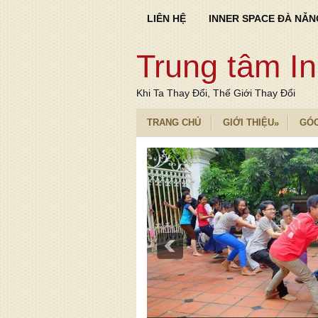
LIÊN HỆ
INNER SPACE ĐÀ NẴN
Trung tâm I
Khi Ta Thay Đổi, Thế Giới Thay Đổi
TRANG CHỦ
GIỚI THIỆU
GÓ
»