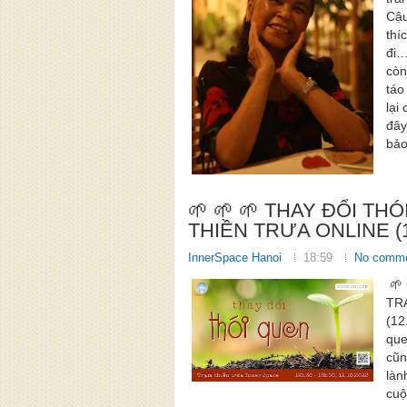
Cậu
thí
đi…
còn
táo
lại
đây
bảo
🌱 🌱 🌱 THAY ĐỔI TH
THIỀN TRƯA ONLINE (1
InnerSpace Hanoi
18:59
No comm
🌱 
TR
(12
que
cũn
làn
cuộ