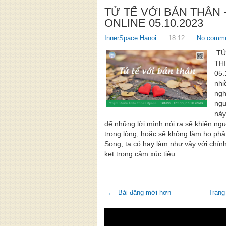
TỬ TẾ VỚI BẢN THÂN 
ONLINE 05.10.2023
InnerSpace Hanoi
18:12
No comm
TỬ
TH
05.
nhi
ngh
ngư
này
để những lời mình nói ra sẽ khiến ng
trong lòng, hoặc sẽ không làm họ phậ
Song, ta có hay làm như vậy với chín
kẹt trong cảm xúc tiêu...
← Bài đăng mới hơn
Trang