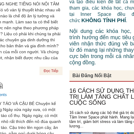
và tạo điều kiện để tất cả 
NG NGHE TIẾNG NÓI NỘI TÂM
tham gia, các khóa học, chư
ó vô vàn lý thuyết khác nhau về
tại Inner Space đều 
 nào là chế độ ăn lý tưởng và
KHÔNG TÍNH PHÍ
chức
.
h mạnh. Làm sao ta có thể biết
c nên nghe theo phương pháp
Nội dung các khóa học,
? Liệu có phải khi chúng ta phải
trình hướng đến mục tiêu 
các chuyên gia dinh dưỡng thì
viên nhận thức đúng về b
ho bản thân và gia đình mình?
từ đó mang lại những thay 
ên của mỗi con người. Và chúng
cực bên trong mỗi cá nhâ
ệt, nhận biết được nhu cầu của
cộng đồng.
Đọc Tiếp
Bài Đăng Nổi Bật

16 CÁCH SỬ DỤNG TH
ents
TRỊ LÀM TĂNG CHẤT
CUỘC SỐNG
Y TÁO VÀ CẬU BÉ Chuyện kể
g:Ngày xửa ngày xưa, có một
16 cách sử dụng các bộ thẻ giá trị d
 táo cổ thụ. Ngày ngày, có một
Tâm Inner Space phát hành. Mang lạ
 nhỏ rất thích đến nô đùa quanh
tâm trí, giảm bớt stress và làm tăng 
lượng...
 táo. Cậu trèo lên ngọn cây, ăn
i táo, nằm ngủ dưới bóng cây…