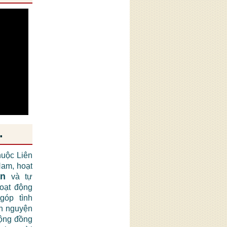
.
huộc Liên
am, hoạt
ận
và tự
hoạt động
góp tình
nh nguyện
cộng đồng