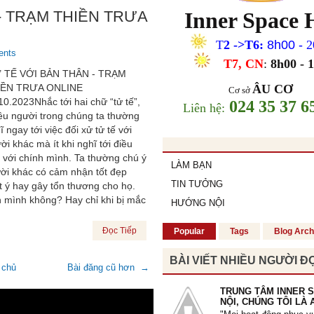
"Tôi học được nhiều phương pháp
- TRẠM THIỀN TRƯA
Inner Space
nâng cao lòng quí trọng bản thân.
dụng phương pháp 10’ mỗi sáng và 
Tôi biết đối mặt với những thất bại
T
2
->T6
:
8h00 -
2
ents
biếm và những thói quen xấu. Tôi 
T7, CN
:
8
h00 - 
quí mình hơn, quan tâm và dành t
 TẾ VỚI BẢN THÂN - TRẠM
chăm sóc bản thân."
IỀN TRƯA ONLINE
ÂU CƠ
Cơ sở
Mạnh Hà
, 26 tuổi
10.2023Nhắc tới hai chữ “tử tế”,
024 35 37 6
Li
ên h
ệ
:
ều người trong chúng ta thường
ĩ ngay tới việc đối xử tử tế với
ời khác mà ít khi nghĩ tới điều
 với chính mình. Ta thường chú ý
LÀM BẠN
"Từ khi tham gia khoá học, em c
ười khác có cảm nhận tốt đẹp
sâu sắc hơn mình đang tự huỷ hoại
TIN TƯỞNG
t ý hay gây tổn thương cho họ.
thui chột đi những giá trị vốn có c
h mình không? Hay chỉ khi bị mắc
Qua các bài tập, các tấm thẻ giá t
HƯỚNG NỘI
thuật toán, trắc nghiệm, em hiểu h
thân và thôi không lo lắng về những
Đọc Tiếp
Popular
Tags
Blog Arch
trước mắt nữa."
Hồng Hạnh
, 19 tuổi
BÀI VIẾT NHIỀU NGƯỜI Đ
 chủ
Bài đăng cũ hơn →
TRUNG TÂM INNER 
NỘI, CHÚNG TÔI LÀ 