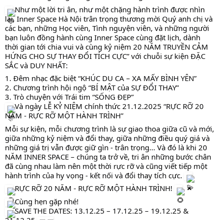
Như một lời tri ân, như một chặng hành trình được nhìn
lại, Inner Space Hà Nội trân trọng thương mời Quý anh chị và
các bạn, những Học viên, Tình nguyện viên, và những người
bạn luôn đồng hành cùng Inner Space cùng đặt lịch, dành
thời gian tới chia vui và cùng kỷ niệm 20 NĂM TRUYỀN CẢM
HỨNG CHO SỰ THAY ĐỔI TÍCH CỰC” với chuỗi sự kiện ĐẶC
SẮC và DUY NHẤT:
1. Đêm nhạc đặc biệt “KHÚC DU CA – XA MẤY BÌNH YÊN”
2. Chương trình hội ngộ “BÍ MẬT của SỰ ĐỔI THAY”
3. Trò chuyện với Trái tim “SỐNG ĐẸP”
Và ngày LỄ KỶ NIỆM chính thức 21.12.2025 “RỰC RỠ 20
NĂM - RỰC RỠ MỘT HÀNH TRÌNH”
Mỗi sự kiện, mỗi chương trình là sự giao thoa giữa cũ và mới,
giữa những kỷ niệm và đổi thay, giữa những điều quý giá và
những giá trị vẫn được giữ gìn - trân trọng... Và đó là khi 20
NĂM INNER SPACE – chúng ta trở về, tri ân những bước chân
đã cùng nhau làm nên một thời rực rỡ và cũng viết tiếp một
hành trình của hy vọng - kết nối và đổi thay tích cực.
RỰC RỠ 20 NĂM - RỰC RỠ MỘT HÀNH TRÌNH!
Cùng hẹn gặp nhé!
SAVE THE DATES: 13.12.25 – 17.12.25 – 19.12.25 &
21.12.25