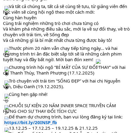
Và tất cả chúng ta, tất cả sẽ cùng tề tựu, từ giảng viên đến
học viên sẽ cùng hội ngộ theo một cách mới:
Cùng hàn huyên
Cùng trải nghiệm những trò chơi chưa từng có
Và khám phá những điều sâu sắc, mới lạ về sự đổi thay, về trò
chuyện với trái tim, về Sống đẹp
Và cả những gì là bí mật nhất chưa từng được bày tỏ!
Thước phim 20 năm vẫn chạy tiếp từng ngày… và hai
chương trình tri ân đặc biệt sắp tới sẽ là những cảnh phim
tuyệt hay và đầy bất ngờ. Mời bạn đón xem!
Chương trình hội ngộ “BÍ MẬT CỦA SỰ ĐỔI THAY” với hai
chị Thanh Thùy, Thanh Phượng (17.12.2025)
Trò chuyện với trái tim “SỐNG ĐẸP” với hai chị Nguyễn
Vân, Diệu Oanh (19.12.2025).
Cùng hẹn gặp nhé!
---
CHUỖI SỰ KIỆN 20 NĂM INNER SPACE TRUYỀN CẢM
HỨNG CHO SỰ THAY ĐỔI TÍCH CỰC
Để tham dự chương trình, bạn vui lòng đăng ký tại link:
https://bit.ly/20INSP_fb
13.12.25 – 17.12.25 – 19.12.25 & 21.12.25