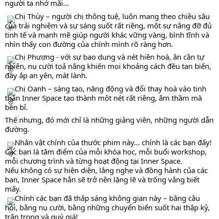
người ta nhớ mãi…
Chị Thùy – người chị thông tuệ, luôn mang theo chiều sâu
của trải nghiệm và sự sáng suốt rất riêng, một sự nâng đỡ đủ
tinh tế và mạnh mẽ giúp người khác vững vàng, bình tĩnh và
nhìn thấy con đường của chính mình rõ ràng hơn.
Chị Phượng - với sự bao dung và nét hiền hoà, ân cần tự
nhiên, nụ cười toả nắng khiến mọi khoảng cách đều tan biến,
đầy ắp an yên, mát lành.
Chị Oanh – sáng tạo, năng động và đổi thay hoà vào tinh
thần Inner Space tạo thành một nét rất riêng, âm thầm mà
bền bỉ.
Thế nhưng, đó mới chỉ là những giảng viên, những người dẫn
đường.
Nhân vật chính của thước phim này… chính là các bạn đấy!
Các bạn là tâm điểm của mỗi khóa học, mỗi buổi workshop,
mỗi chương trình và từng hoạt động tại Inner Space.
Nếu không có sự hiện diện, lắng nghe và đồng hành của các
bạn, Inner Space hẳn sẽ trở nên lặng lẽ và trống vắng biết
mấy.
Chính các bạn đã thắp sáng không gian này – bằng câu
hỏi, bằng nụ cười, bằng những chuyển biến suốt hai thập kỷ,
trân trọng và quý giá!