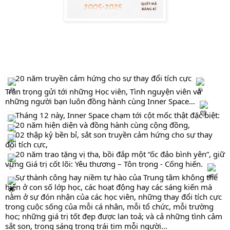
20 năm truyền cảm hứng cho sự thay đổi tích cực
Trân
trọng gửi tới những Học viên, Tình nguyện viên và
những người bạn luôn đồng hành cùng Inner Space…
Tháng 12 này, Inner Space chạm tới cột mốc thật đặc biệt:
20 năm hiện diện và đồng hành cùng cộng đồng,
02 thập kỷ bền bỉ, sắt son truyền cảm hứng cho sự thay
đổi tích cực,
20 năm trao tặng vị tha, bồi đắp một “ốc đảo bình yên”, giữ
vững Giá trị cốt lõi: Yêu thương – Tôn trọng - Cống hiến.
Sự thành công hay niềm tự hào của Trung tâm không thể
hiện ở con số lớp học, các hoạt động hay các sáng kiến mà
nằm ở sự đón nhận của các học viên, những thay đổi tích cực
trong cuộc sống của mỗi cá nhân, mỗi tổ chức, mỗi trường
học; những giá trị tốt đẹp được lan toả; và cả những tình cảm
sắt son, trong sáng trong trái tim mỗi người…