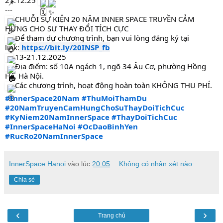
---
CHUỖI SỰ KIỆN 20 NĂM INNER SPACE TRUYỀN CẢM
HỨNG CHO SỰ THAY ĐỔI TÍCH CỰC
Để tham dự chương trình, bạn vui lòng đăng ký tại
link:
https://bit.ly/20INSP_fb
13-21.12.2025
Địa điểm: số 10A ngách 1, ngõ 34 Âu Cơ, phường Hồng
Hà, Hà Nội.
Các chương trình, hoạt động hoàn toàn KHÔNG THU PHÍ.
#InnerSpace20Nam
#ThuMoiThamDu
#20NamTruyenCamHungChoSuThayDoiTichCuc
#KyNiem20NamInnerSpace
#ThayDoiTichCuc
#InnerSpaceHaNoi
#OcDaoBinhYen
#RucRo20NamInnerSpace
InnerSpace Hanoi
vào lúc
20:05
Không có nhận xét nào:
Chia sẻ
‹
›
Trang chủ