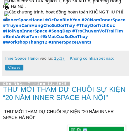
Địa điểm: số 10A ngách 1, ngõ 34 Âu Cơ, phường Hồng
Hà, Hà Nội.
Các chương trình, hoạt động hoàn toàn KHÔNG THU PHÍ.
#InnerSpaceHanoi
#OcDaoBinhYen
#20NamInnerSpace
#TruyenCamHungChoSuDoiThay
#ThayDoiTichCuc
#HoiNgoInnerSpace
#SongDep
#TroChuyenVoiTraiTim
#BinhAnNoiTam
#BiMatCuaSuDoiThay
#WorkshopThang12
#InnerSpaceEvents
InnerSpace Hanoi
vào lúc
15:37
Không có nhận xét nào:
Chia sẻ
Chủ Nhật, 7 tháng 12, 2025
THƯ MỜI THAM DỰ CHUỖI SỰ KIỆN
“20 NĂM INNER SPACE HÀ NỘI”
THƯ MỜI THAM DỰ CHUỖI SỰ KIỆN “20 NĂM INNER
SPACE HÀ NỘI”