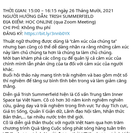
THỜI GIAN: 15:00 – 16:15 ngày 26 Tháng Mười, 2021 
NGƯỜI HƯỚNG DẪN: TRISH SUMMERFIELD 
ĐỊA ĐIỂM: HỌC ONLINE (qua Zoom Meeting)
CHI PHÍ: Không thu phí
ĐĂNG KÝ: 
https://bit.ly/3nnb0YX
Thuật ngữ thường được dùng là “cảm xúc của chúng ta” 
nhưng bạn cũng có thể dễ dàng nhận ra rằng những cảm xúc 
này làm chủ chúng ta hơn là chúng ta làm chủ chúng.
Mời bạn khám phá các công cụ để quản lý cả cảm xúc của 
chính mình lẫn phản ứng của ta đối với cảm xúc của người 
khác.
Buổi hội thảo này mang tính trải nghiệm và bao gồm một số 
thí nghiệm để tăng sự bình tĩnh bên trong và làm giảm căng 
thẳng.
Diễn giả Trish Summerfield hiện là Cố vấn Trung tâm Inner 
Space tại Việt Nam. Cô có hơn 30 năm kinh nghiệm nghiên 
cứu, giảng dạy và trải nghiệm trong lĩnh vực Tư duy Tích cực, 
Giá trị Sống, Quản lí Giận dữ, Lãnh đạo Nội tâm, Nhận thức 
Bản thân,… tại nhiều nước trên thế giới.
Cô là diễn giả thân thuộc với người Việt Nam qua hơn trăm 
chương trình Quà tặng Cuộc sống phát sóng hàng tuần trên 