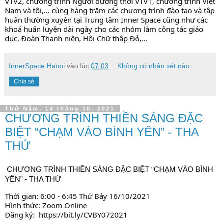
VTV2, chương trình Người đương thời VTV1, chương trình Việt 
Nam và tôi,… cùng hàng trăm các chương trình đào tạo và tập 
huấn thường xuyên tại Trung tâm Inner Space cũng như các 
khoá huấn luyện dài ngày cho các nhóm làm công tác giáo 
dục, Đoàn Thanh niên, Hội Chữ thập Đỏ,…
InnerSpace Hanoi
vào lúc
07:03
Không có nhận xét nào:
Chia sẻ
Thứ Năm, 14 tháng 10, 2021
CHƯƠNG TRÌNH THIỀN SÁNG ĐẶC
BIỆT “CHẠM VÀO BÌNH YÊN” - THA
THỨ
CHƯƠNG TRÌNH THIỀN SÁNG ĐẶC BIỆT “
CHẠM
 VÀO BÌNH 
YÊN” - THA THỨ
Thời gian: 6:00 - 6:45 Thứ Bảy 16/10/2021
Hình thức: Zoom Online
Đăng ký:  
https://bit.ly/CVBY072021