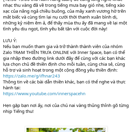
nhạc thu vàng đã về trong tiếng mưa bay gió nhẹ, tiếng xào
xạc của nắng ngả chiều buông, của mây xanh vương hờ trên
mắt biếc và cùng tìm lại nụ cười thời thanh xuân bình dị,
những kỷ niệm êm ả, để thấy mùa thu ấy đã mang về lại một
tình yêu dịu ngọt, tình yêu bất tận với cuộc đời này!
LƯU Ý:
Nếu bạn muốn tham gia và trở thành thành viên của nhóm
Zalo TRẠM THIỀN TRƯA ONLINE với Inner Space, bạn có thể
gia nhập theo đường link dưới đây để cùng với các bạn khác
lựa chọn chủ đề thiền định cho mỗi tuần, cùng chia sẻ, cùng
hỗ trợ và sinh hoạt trong một cộng đồng yêu thiền định:
https://zalo.me/g/ifhnar243
Thông tin về các bài dẫn thiền khác, bạn có thể nghe và thực
hành tại:
https://www.youtube.com/innerspacehn
Hẹn gặp bạn nơi ấy, nơi của chú nai vàng thủng thỉnh gõ từng
nhịp Tiếng thu!