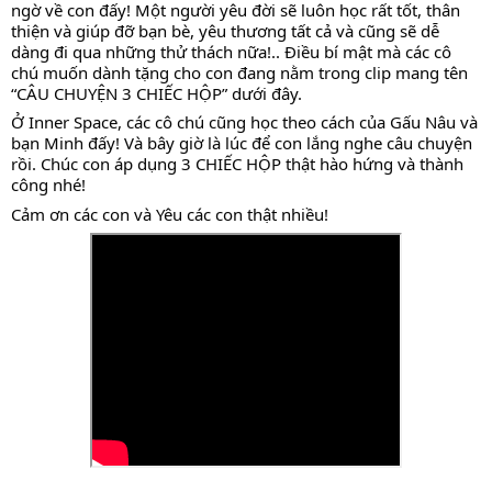
ngờ về con đấy! Một người yêu đời sẽ luôn học rất tốt, thân 
thiện và giúp đỡ bạn bè, yêu thương tất cả và cũng sẽ dễ 
dàng đi qua những thử thách nữa!.. Điều bí mật mà các cô 
chú muốn dành tặng cho con đang nằm trong clip mang tên 
“CÂU CHUYỆN 3 CHIẾC HỘP” dưới đây. 
Ở Inner Space, các cô chú cũng học theo cách của Gấu Nâu và 
bạn Minh đấy! Và bây giờ là lúc để con lắng nghe câu chuyện 
rồi. Chúc con áp dụng 3 CHIẾC HỘP thật hào hứng và thành 
công nhé!
Cảm ơn các con và Yêu các con thật nhiều!