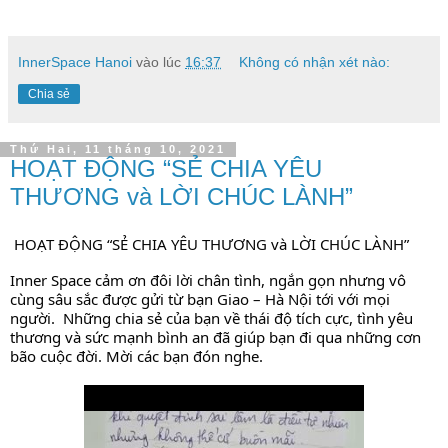
InnerSpace Hanoi
vào lúc
16:37
Không có nhận xét nào:
Chia sẻ
Thứ Hai, 11 tháng 10, 2021
HOẠT ĐỘNG “SẺ CHIA YÊU
THƯƠNG và LỜI CHÚC LÀNH”
HOẠT ĐỘNG “SẺ CHIA YÊU THƯƠNG và LỜI CHÚC LÀNH”
Inner Space cảm ơn đôi lời chân tình, ngắn gọn nhưng vô 
cùng sâu sắc được gửi từ bạn Giao – Hà Nội tới với mọi 
người.  Những chia sẻ của bạn về thái độ tích cực, tình yêu 
thương và sức mạnh bình an đã giúp bạn đi qua những cơn 
bão cuộc đời. Mời các bạn đón nghe.