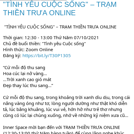
"TÌNH YÊU CUỘC SỐNG" – TRẠM
THIỀN TRƯA ONLINE
"TÌNH YÊU CUỘC SỐNG" – TRẠM THIỀN TRƯA ONLINE
Thời gian: 12:30 - 13:00 Thứ Năm 07/10/2021
Chủ đề buổi thiền: "Tình yêu Cuộc sống"
Hình thức: Zoom Online
Đăng ký:
https://bit.ly/T30P1305
“Cứ mỗi độ thu sang
Hoa cúc lại nở vàng…
…Trời xanh cao gió mát
Đẹp thay lúc thu sang...”
Cứ mỗi độ thu sang, trong khoảng trời xanh dìu dịu, trong cái
nắng vàng óng như tơ, lòng người dường như thật khó diễn
tả, lúc bâng khuâng, lúc vui vẻ, hớn hở như trẻ thơ nhưng
cũng có lúc lại chùng xuống, nhớ về những kỷ niệm xưa cũ…
Inner Space mời bạn đến với TRẠM THIỀN TRƯA ONLINE
{12:30-13:00 thứ Năm hàng tuần} để cùng lắng nghe khúc