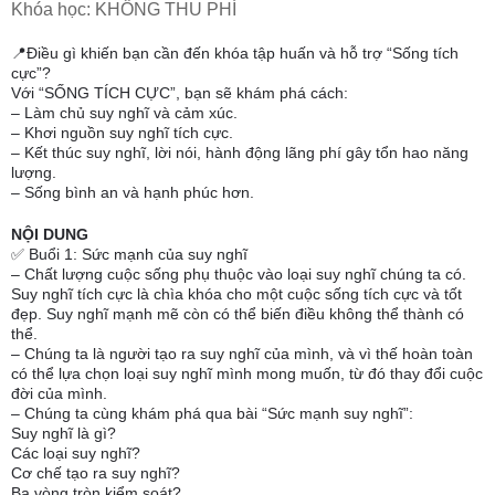
Khóa học: KHÔNG THU PHÍ
📍Điều gì khiến bạn cần đến khóa tập huấn và hỗ trợ “Sống tích
cực”?
Với “SỐNG TÍCH CỰC”, bạn sẽ khám phá cách:
– Làm chủ suy nghĩ và cảm xúc.
– Khơi nguồn suy nghĩ tích cực.
– Kết thúc suy nghĩ, lời nói, hành động lãng phí gây tổn hao năng
lượng.
– Sống bình an và hạnh phúc hơn.
NỘI DUNG
✅ Buổi 1: Sức mạnh của suy nghĩ
– Chất lượng cuộc sống phụ thuộc vào loại suy nghĩ chúng ta có.
Suy nghĩ tích cực là chìa khóa cho một cuộc sống tích cực và tốt
đẹp. Suy nghĩ mạnh mẽ còn có thể biến điều không thể thành có
thể.
– Chúng ta là người tạo ra suy nghĩ của mình, và vì thế hoàn toàn
có thể lựa chọn loại suy nghĩ mình mong muốn, từ đó thay đổi cuộc
đời của mình.
– Chúng ta cùng khám phá qua bài “Sức mạnh suy nghĩ”:
Suy nghĩ là gì?
Các loại suy nghĩ?
Cơ chế tạo ra suy nghĩ?
Ba vòng tròn kiểm soát?