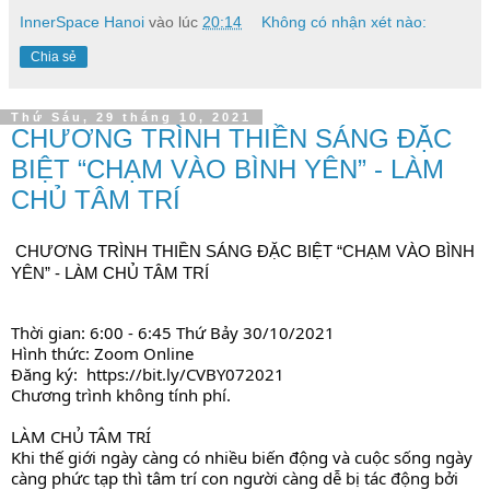
InnerSpace Hanoi
vào lúc
20:14
Không có nhận xét nào:
Chia sẻ
Thứ Sáu, 29 tháng 10, 2021
CHƯƠNG TRÌNH THIỀN SÁNG ĐẶC
BIỆT “CHẠM VÀO BÌNH YÊN” - LÀM
CHỦ TÂM TRÍ
CHƯƠNG TRÌNH THIỀN SÁNG ĐẶC BIỆT “
CHẠM
 VÀO BÌNH 
YÊN” - LÀM CHỦ TÂM TRÍ
Thời gian: 6:00 - 6:45 Thứ Bảy 30/10/2021
Hình thức: Zoom Online
Đăng ký:  
https://bit.ly/CVBY072021
Chương trình không tính phí.
LÀM CHỦ TÂM TRÍ
Khi thế giới ngày càng có nhiều biến động và cuộc sống ngày 
càng phức tạp thì tâm trí con người càng dễ bị tác động bởi 