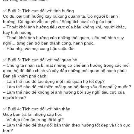
✅ Buổi 2: Tích cực đối với tình huống
Có đủ loại tình huống xảy ra xung quanh ta. Có người bị ảnh
hưởng. Có người vẫn an yên. “Sống tích cực” sẽ giúp bạn:
– Thoát khỏi ảnh hưởng tiêu cực của bầu không khí, người khác,
hay tình huống.
– Thoát khỏi ảnh hưởng của những thói quen, kiểu mô hình suy
nghĩ… từng cản trở bạn thành công, hạnh phúc.
– Hòa nhịp với mọi cung bậc cuộc đời.
✅ Buổi 3: Tích cực đối với mối quan hệ
– Chúng ta nhận ra bí mật những cơ chế ảnh hưởng trong các mối
quan hệ để điều chỉnh và xây đắp những mối quan hệ hạnh phúc.
Bạn sẽ khám phá cách:
– Làm thế nào để tạo dựng một mối quan hệ tốt đẹp?
– Làm thế nào để cải thiện mối quan hệ đang xấu đi ngoài ý muốn?
– Làm thế nào để không bị ảnh hưởng bởi suy nghĩ tiêu cực của
người khác?
✅ Buổi 4: Tích cực đối với bản thân
Giúp bạn trả lời những câu hỏi:
– Vẻ đẹp tiềm ẩn trong tôi là gì?
– Làm thế nào để thay đổi bản thân theo hướng tốt đẹp và tích cực
hơn?