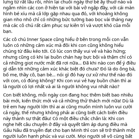
lưng từ rất lâu rồi, nhìn lại chuỗi ngày thơ bé ấy thuở nào và 
ngắm nhìn các con ở hiện tại với bài vở ngập đầy, với cái màn 
hình bé xíu mà cả lớp gặp nhau qua đó, với khoảng không 
gian nho nhỏ chỉ có những bức tường bao bọc vài tháng nay 
mà các cô chú rất cảm phục sự kiên trì và vượt khó của mỗi 
bạn.
Các cô chú Inner Space cũng hiểu ở bên trong mỗi con vẫn 
luôn có những cảm xúc mà đôi khi con cũng không hiểu 
chúng từ đâu kéo tới. Có lúc con thấy vui vẻ và hào hứng; 
nhưng cũng có khi lại buồn chán hay bực bội và thậm chí có 
cả những giọt nước mắt đã rơi nữa… Đã khi nào con để ý điều 
gì dẫn tới những cảm xúc khác biệt đó chưa? Đó là do ông bà, 
bố mẹ, thầy cô, bạn bè… nói gì đó hay cư xử như thế nào đó 
với con, có đúng không? Khi con vui vẻ hay buồn chán thì ai 
là người có lợi nhất và ai là người không vui nhất nào? 
Con biết không, mỗi ngày con đang học thêm biết bao nhiêu 
bài mới, kiến thức mới và cả những thử thách mới nữa! Dù là 
trẻ em hay người lớn thì ai ai cũng muốn mình luôn vui cười 
cả ngày, thế nhưng không phải ai cũng biết cách biến điều 
này thành sự thật đâu! Có một điều chắc chắn là: Khi con 
nghe hết câu chuyện ở đây và quyết tâm áp dụng điều mà 
Gấu Nâu đã truyền đạt cho bạn Minh thì con sẽ trở thành một 
người luôn hạnh phúc và vui cười. Mọi người sẽ vô cùng bất 