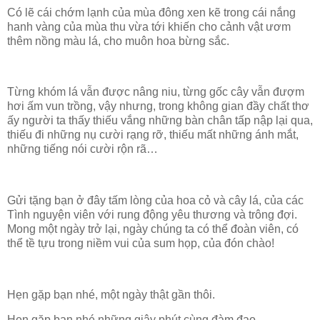
Có lẽ cái chớm lạnh của mùa đông xen kẽ trong cái nắng
hanh vàng của mùa thu vừa tới khiến cho cảnh vật ươm
thêm nồng màu lá, cho muôn hoa bừng sắc.
Từng khóm lá vẫn được nâng niu, từng gốc cây vẫn đượm
hơi ấm vun trồng, vậy nhưng, trong không gian đầy chất thơ
ấy người ta thấy thiếu vắng những bàn chân tấp nập lại qua,
thiếu đi những nụ cười rạng rỡ, thiếu mất những ánh mắt,
những tiếng nói cười rộn rã…
Gửi tặng bạn ở đây tấm lòng của hoa cỏ và cây lá, của các
Tình nguyện viên với rung động yêu thương và trông đợi.
Mong một ngày trở lại, ngày chúng ta có thể đoàn viên, có
thể tề tựu trong niềm vui của sum họp, của đón chào!
Hẹn gặp bạn nhé, một ngày thật gần thôi.
Hẹn gặp bạn nhé những giây phút cùng đàm đạo.