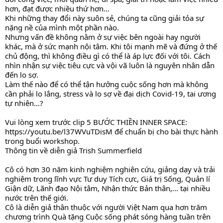
hơn, đạt được nhiều thứ hơn…
Khi những thay đổi này suôn sẻ, chúng ta cũng giải tỏa sự 
nặng nề của mình một phần nào.
Nhưng vấn đề không nằm ở sự việc bên ngoài hay người 
khác, mà ở sức mạnh nội tâm. Khi tôi mạnh mẽ và đứng ở thế 
chủ động, thì không điều gì có thể là áp lực đối với tôi. Cách 
nhìn nhận sự việc tiêu cực và vội vã luôn là nguyên nhân dẫn 
đến lo sợ.
Làm thế nào để có thể tận hưởng cuộc sống hơn mà không 
cần phải lo lắng, stress và lo sợ về đại dịch Covid-19, tai ương 
tự nhiên…?
Vui lòng xem trước clip 5 BƯỚC THIỀN INNER SPACE: 
https://youtu.be/l37WVuTDisM
 để chuẩn bị cho bài thực hành 
trong buổi workshop.
Thông tin về diễn giả Trish Summerfield
Cô có hơn 30 năm kinh nghiệm nghiên cứu, giảng dạy và trải 
nghiệm trong lĩnh vực Tư duy Tích cực, Giá trị Sống, Quản lí 
Giận dữ, Lãnh đạo Nội tâm, Nhận thức Bản thân,… tại nhiều 
nước trên thế giới.
Cô là diễn giả thân thuộc với người Việt Nam qua hơn trăm 
chương trình Quà tặng Cuộc sống phát sóng hàng tuần trên 