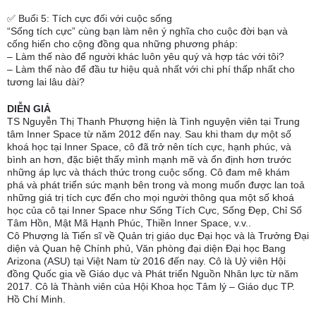
✅ Buổi 5: Tích cực đối với cuộc sống
“Sống tích cực” cùng bạn làm nên ý nghĩa cho cuộc đời bạn và
cống hiến cho cộng đồng qua những phương pháp:
– Làm thế nào để người khác luôn yêu quý và hợp tác với tôi?
– Làm thế nào để đầu tư hiệu quả nhất với chi phí thấp nhất cho
tương lai lâu dài?
DIỄN GIẢ
TS Nguyễn Thị Thanh Phượng hiện là Tình nguyện viên tại Trung
tâm Inner Space từ năm 2012 đến nay. Sau khi tham dự một số
khoá học tại Inner Space, cô đã trở nên tích cực, hạnh phúc, và
bình an hơn, đặc biệt thấy mình mạnh mẽ và ổn định hơn trước
những áp lực và thách thức trong cuộc sống. Cô đam mê khám
phá và phát triển sức mạnh bên trong và mong muốn được lan toả
những giá trị tích cực đến cho mọi người thông qua một số khoá
học của cô tại Inner Space như Sống Tích Cực, Sống Đẹp, Chỉ Số
Tâm Hồn, Mật Mã Hạnh Phúc, Thiền Inner Space, v.v..
Cô Phượng là Tiến sĩ về Quản trị giáo dục Đại học và là Trưởng Đại
diện và Quan hệ Chính phủ, Văn phòng đại diện Đại học Bang
Arizona (ASU) tại Việt Nam từ 2016 đến nay. Cô là Uỷ viên Hội
đồng Quốc gia về Giáo dục và Phát triển Nguồn Nhân lực từ năm
2017. Cô là Thành viên của Hội Khoa học Tâm lý – Giáo dục TP.
Hồ Chí Minh.