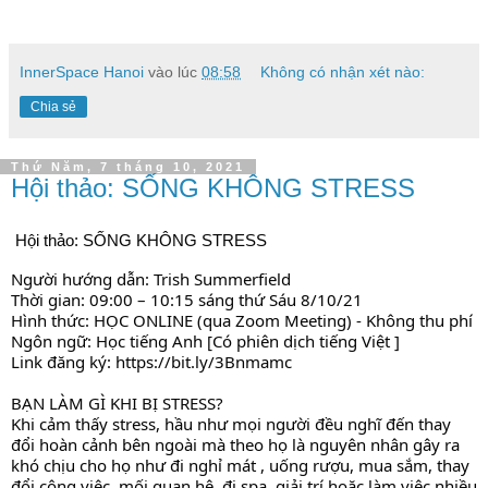
InnerSpace Hanoi
vào lúc
08:58
Không có nhận xét nào:
Chia sẻ
Thứ Năm, 7 tháng 10, 2021
Hội thảo: SỐNG KHÔNG STRESS
Hội
 thảo: SỐNG KHÔNG STRESS 
Người hướng dẫn: Trish Summerfield
Thời gian: 09:00 – 10:15 sáng thứ Sáu 8/10/21
Hình thức: HỌC ONLINE (qua Zoom Meeting) - Không thu phí
Ngôn ngữ: Học tiếng Anh [Có phiên dịch tiếng Việt ]
Link đăng ký: 
https://bit.ly/3Bnmamc
BẠN LÀM GÌ KHI BỊ STRESS? 
Khi cảm thấy stress, hầu như mọi người đều nghĩ đến thay 
đổi hoàn cảnh bên ngoài mà theo họ là nguyên nhân gây ra 
khó chịu cho họ như đi nghỉ mát , uống rượu, mua sắm, thay 
đổi công việc, mối quan hệ, đi spa, giải trí hoặc làm việc nhiều 