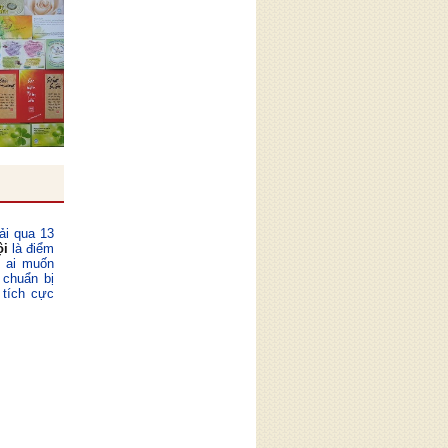
ải qua 13
ội
là điểm
ỳ ai muốn
 chuẩn bị
 tích cực