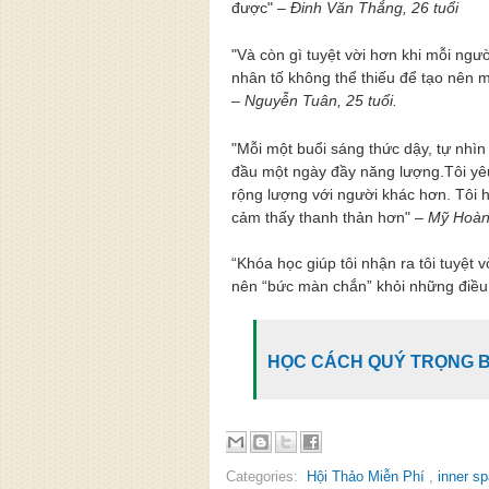
được" –
Đinh Văn Thắng, 26 tuổi
"Và còn gì tuyệt vời hơn khi mỗi ngư
nhân tố không thể thiếu để tạo nên m
–
Nguyễn Tuân, 25 tuổi.
"Mỗi một buổi sáng thức dậy, tự nhì
đầu một ngày đầy năng lượng.Tôi yêu
rộng lượng với người khác hơn. Tôi hi
cảm thấy thanh thản hơn" –
Mỹ Hoàn,
“Khóa học giúp tôi nhận ra tôi tuyệt 
nên “bức màn chắn” khỏi những điều 
HỌC CÁCH QUÝ TRỌNG B
Categories:
Hội Thảo Miễn Phí
,
inner s