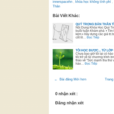
innerspacehn
,
khóa học không tính phí
,
Thân
Bài Viết Khác:
QUÝ TRỌNG BẢN THÂN TÌ
Nội Dung Khóa Học Quý Trọ
buổi/ tuần Khám phá: • Tìm 
kém • Xây dựng các giá trị 
cốt lõ…
Đọc Tiếp
TÔI HỌC ĐƯỢC... TỪ LỚ
Chưa bao giờ tôi lại có hào
tôi trở về từ chương trình I
thảo về "Sức mạnh tha thứ v
hào…
Đọc Tiếp
← Bài đăng Mới hơn
Trang
0 nhận xét :
Đăng nhận xét