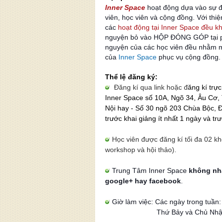
Inner Space
hoạt động dựa vào sự đ
viên, học viên và cộng đồng. Với thiệ
các
hoạt động tại Inner Space đều kh
nguyện bỏ vào HỘP ĐÓNG GÓP tại p
nguyện của các học viên đều nhằm m
của
Inner Space
phục vụ cộng đồng.
Thể lệ đăng ký:
Đăng kí qua link hoặc đ
ăng kí trự
Inner Space số 10A, Ngõ 34, Âu Cơ, 
Nội
hay
-
Số 30 ngõ 203 Chùa Bộc, 
trước khai giảng ít nhất 1 ngày và tr
Học viên được đăng kí tối đa 02 k
workshop và hội thảo).
Trung Tâm Inner Space
không nh
google+ hay facebook
.
Giờ làm việc: C
ác ngày trong tuần
Thứ Bảy và Chủ Nhậ