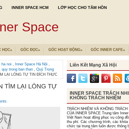
G
INNER SPACE HCM
LỚP HỌC CHO TÂM HỒN
nner Space
C HỌC
GÓC ĐỌC
GÓC HOẠT ĐỘNG
GÓC INNER CAFE
»
»
»
»
e ha noi
,
Inner Space Hà Nội
,
Liên Kết Mạng Xã Hội
,
quy trong ban than
,
Quý Trọng
M LẠI LÒNG TỰ TIN ĐÍCH THỰC
 TÌM LẠI LÒNG TỰ
INNER SPACE TRÁCH NH
KHÔNG TRÁCH NHIỆM
ents
TRÁCH NHIỆM VÀ KHÔNG TRÁCH
CỦA INNER SPACE Trung tâm Inner
Việt Nam hoạt động phục vụ cộng đ
thu phí. Các chương trình, các khóa
chức tại trung tâm luôn được thông b