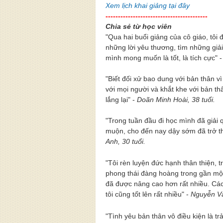
Xem lịch khai giảng tại đây
-----------------------------------------
Chia sẻ từ học viên
"Qua hai buổi giảng của cô giáo, tôi 
những lời yêu thương, tìm những giả
mình mong muốn là tốt, là tích cực" 
"Biết đối xử bao dung với bản thân v
với mọi người và khắt khe với bản th
lắng lại" -
Doãn Minh Hoài, 38 tuổi.
"Trong tuần đầu đi học mình đã giải
muộn, cho đến nay dậy sớm đã trở t
Anh, 30 tuổi.
"Tôi rèn luyện đức hạnh thân thiện, 
phong thái đàng hoàng trong gần một
đã được nâng cao hơn rất nhiều. Các
tôi cũng tốt lên rất nhiều" -
Nguyễn Vă
"Tình yêu bản thân vô điều kiện là tr