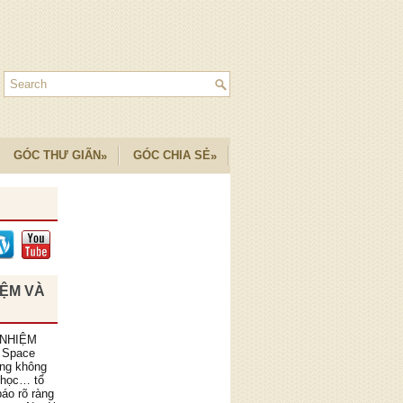
GÓC THƯ GIÃN
GÓC CHIA SẺ
»
»
IỆM VÀ
 NHIỆM
 Space
ồng không
 học… tổ
áo rõ ràng