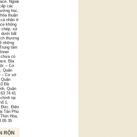
pace. Ngoài
cấp các
trường học,
thỏa thuận
 cá nhân ở
ace không
o chép, xử
g dưới bất
ích thương
về những
 Trung tâm
Inner
 chưa có
ace. Địa
ội: – Cơ
n, Quận
0 – Cơ sở
, Quận
10 Đà
ình, Quận
 63 74 41
chính tại
hố 1,
 Đức. Điện
tại Tân Phú
 Thới Hòa,
4 05 35
N RỘN