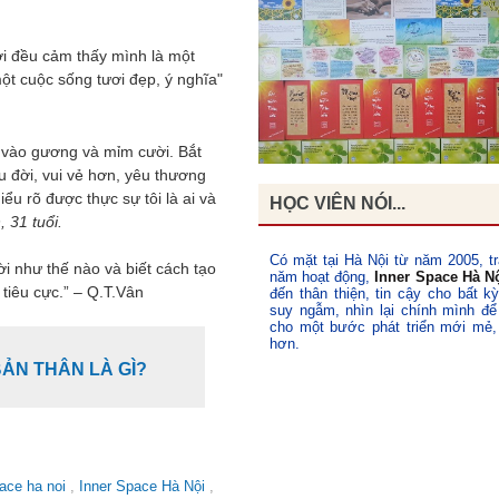
ời đều cảm thấy mình là một
ột cuộc sống tươi đẹp, ý nghĩa"
n vào gương và mỉm cười. Bắt
 đời, vui vẻ hơn, yêu thương
ểu rõ được thực sự tôi là ai và
HỌC VIÊN NÓI...
 31 tuổi.
Có mặt tại Hà Nội từ năm 2005, tr
vời như thế nào và biết cách tạo
năm hoạt động,
Inner Space Hà N
tiêu cực.” – Q.T.Vân
đến thân thiện, tin cậy cho bất k
suy ngẫm, nhìn lại chính mình để
cho một bước phát triển mới mẻ,
hơn.
ẢN THÂN LÀ GÌ?
pace ha noi
,
Inner Space Hà Nội
,