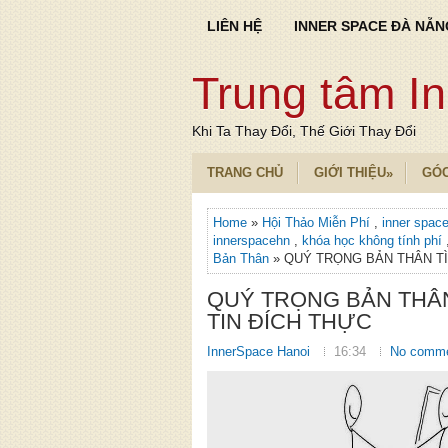
LIÊN HỆ
INNER SPACE ĐÀ NẴN
Trung tâm I
Khi Ta Thay Đổi, Thế Giới Thay Đổi
TRANG CHỦ
GIỚI THIỆU
GÓ
»
Home
»
Hội Thảo Miễn Phí
,
inner spac
innerspacehn
,
khóa học không tính phí
Bản Thân
» QUÝ TRỌNG BẢN THÂN TÌ
QUÝ TRỌNG BẢN THÂN
TIN ĐÍCH THỰC
InnerSpace Hanoi
16:34
No comm