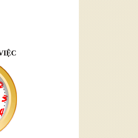
VIỆC
hân
tôi
ân. Hàng
à thường
 về những
m chế giận
quanh."