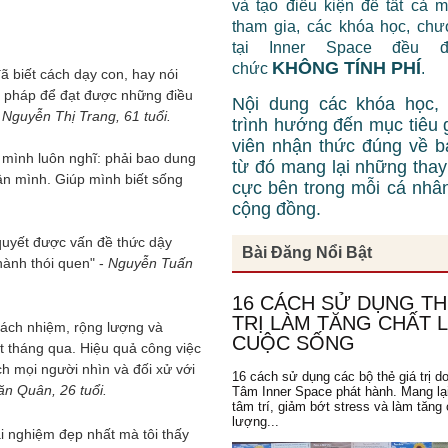
và tạo điều kiện để tất cả 
tham gia, các khóa học, chư
tại Inner Space đều 
KHÔNG TÍNH PHÍ
chức
.
đã biết cách dạy con, hay nói
i pháp để đạt được những điều
Nội dung các khóa học,
-
Nguyễn Thị Trang, 61 tuổi.
trình hướng đến mục tiêu 
viên nhận thức đúng về b
ì mình luôn nghĩ: phải bao dung
từ đó mang lại những thay 
ân mình. Giúp mình biết sống
cực bên trong mỗi cá nhâ
cộng đồng.
 quyết được vấn đề thức dậy
Bài Đăng Nổi Bật
hành thói quen" -
Nguyễn Tuấn
16 CÁCH SỬ DỤNG TH
TRỊ LÀM TĂNG CHẤT
trách nhiệm, rộng lượng và
CUỘC SỐNG
 tháng qua. Hiệu quả công việc
h mọi người nhìn và đối xử với
16 cách sử dụng các bộ thẻ giá trị d
n Quân, 26 tuổi.
Tâm Inner Space phát hành. Mang lạ
tâm trí, giảm bớt stress và làm tăng 
lượng...
ải nghiệm đẹp nhất mà tôi thấy