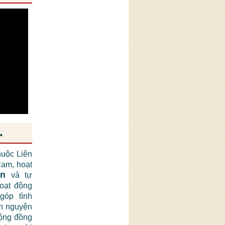
.
huộc Liên
am, hoạt
ận
và tự
hoạt động
góp tình
nh nguyện
cộng đồng