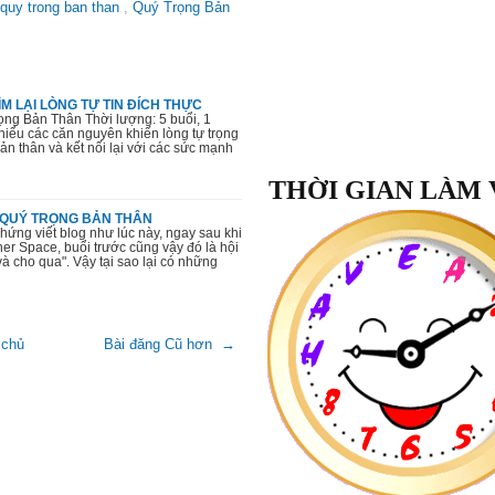
quy trong ban than
,
Quý Trọng Bản
M LẠI LÒNG TỰ TIN ĐÍCH THỰC
ng Bản Thân Thời lượng: 5 buổi, 1
hiểu các căn nguyên khiến lòng tự trọng
bản thân và kết nối lại với các sức mạnh
THỜI GIAN LÀM 
P QUÝ TRỌNG BẢN THÂN
 hứng viết blog như lúc này, ngay sau khi
nner Space, buổi trước cũng vậy đó là hội
à cho qua". Vậy tại sao lại có những
Lớp Học:
 chủ
Bài đăng Cũ hơn →
Quý Trọng Bản Thân
"Sau khoá học
Quý Trọng Bản T
nhận biết được giá trị của bản th
ngày tôi tự cười tươi với mình v
xuyên tự nhắc nhở với chính mình
giá trị mình có. Đã bắt đầu biết kiề
dữ, tôn trọng những người xung 