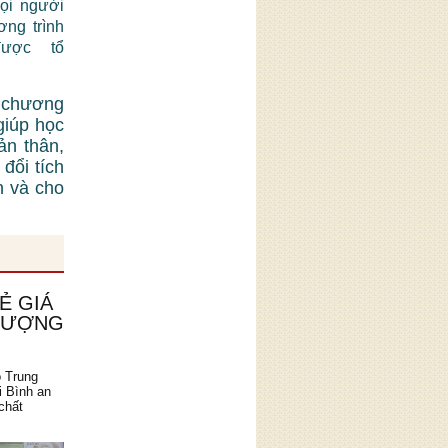
mọi người
ơng trình
được tổ
 chương
giúp học
ản thân,
đổi tích
n và cho
Ẻ GIÁ
 LƯỢNG
o Trung
i Bình an
chất