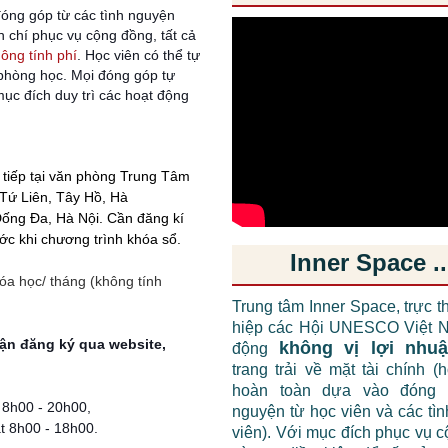
óng góp từ các tình nguyện
n chí phục vụ cộng đồng, tất cả
ông tính phí
. Học viên có thể tự
hòng học. Mọi đóng góp tự
ục đích duy trì các hoạt động
c tiếp tại văn phòng
Trung Tâm
Tứ Liên, Tây Hồ, Hà
Đống Đa,
Hà Nội.
Cần đăng kí
ước khi chương trình khóa sổ.
Inner Space ..
hóa học/ tháng
(không tính
Trung tâm Inner Space, trực t
hiệp các Hội UNESCO Việt N
ận đăng ký qua website,
không vị lợi nhu
động
trang trải về mặt tài chính (
hoàn toàn dựa vào đóng 
:
8h00 - 20h00,
nguyện từ học viên và các tì
t
8h00 - 18h00
.
viên). Với mục đích phục vụ 