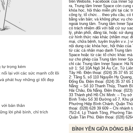
trên Website, Facebook của Inner S
ra, Trung tâm Inner Space còn cung 
khóa học, hội thảo miễn phí tại các 
công ty, tổ chức… theo yêu cầu, có 
bằng văn bản; và không phục vụ cho
ngoài trung tâm. Trung tâm Inner Sp
có trách nhiệm đối với bất cứ sự sa
lý, phân phối, đăng tải, hoặc sử dụn
cứ hình thức nào khác (nhằm mục đ
mại, chữa bệnh, tuyên truyền v.v..) 
nội dung các khóa học, hội thảo của
từ các cá nhân mạo danh Trung tâm 
Space hoặc từ các tổ chức khác mà
sự cho phép của Trung tâm Inner Sp
chỉ các Trung tâm Inner Space: Hà N
g tự trọng kém
sở 1: Số 10A Ngõ 34 Âu Cơ, Tứ Liê
Tây Hồ. Điện thoại: (024) 35 37 65 1
 nối lại với các sức mạnh cốt lõi
2: Tầng 5, số 110 Nguyễn Hy Quang
và phát huy những gì tốt đẹp
Đống Đa. Điện thoại: (024) 35 37 65 
Nẵng: – Số 10 Thanh Thủy, Thanh B
Hải Châu, Đà Nẵng. Điện thoại: (023)
33 Thành phố Hồ Chí Minh: – Trụ sở 
Bình Triệu Số 30 Đường số 7, Khu p
Phường Hiệp Bình Chánh, Quận Thủ
n với bản thân
thoại: (028) 628 39 609 – Chi nhánh 
hững lời phê bình, chỉ trích
75/2-4, Lý Thánh Tông, Phường Tân
Quận Tân Phú. Điện thoại: (028) 626
BÌNH YÊN GIỮA DÒNG BẬ