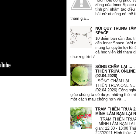
"Mọi hoạt động phục v
Phi Yến
, 36 tuổi
đồng của Inner Space 
tính phí nhằm tạo điều
bất cứ ai cũng có thể 
tham gia...
NỘI QUY TRUNG TÂM
SPACE
"Tôi học được nhiều phương pháp
10 điểm bạn cần đọc t
nâng cao lòng quí trọng bản thân.
đến Inner Space. Với
dụng phương pháp 10’ mỗi sáng và 
mang lại quyền lợi tối 
Tôi biết đối mặt với những thất bại
cả học viên khi tham g
biếm và những thói quen xấu. Tôi 
chương trình/...
quí mình hơn, quan tâm và dành t
chăm sóc bản thân."
SỐNG CHẬM LẠI … -
Mạnh Hà
, 26 tuổi
THIỀN TRƯA ONLINE
(02.04.2026)
SỐNG CHẬM LẠI … 
THIỀN TRƯA ONLINE
(02.04.2026) Công nghệ
giúp chúng ta có được những thứ m
một cách mau chóng hơn và ...
"Từ khi tham gia khoá học, em c
sâu sắc hơn mình đang tự huỷ hoại
TRẠM THIỀN TRƯA 22
thui chột đi những giá trị vốn có c
MÌNH LÀM BẠN LẠI N
Qua các bài tập, các tấm thẻ giá t
TRẠM THIỀN TRƯA 
thuật toán, trắc nghiệm, em hiểu h
– MÌNH LÀM BẠN LẠI 
thân và thôi không lo lắng về những
gian: 12:30 - 13:00 T
trước mắt nữa."
22/7/2021 Hình thức: