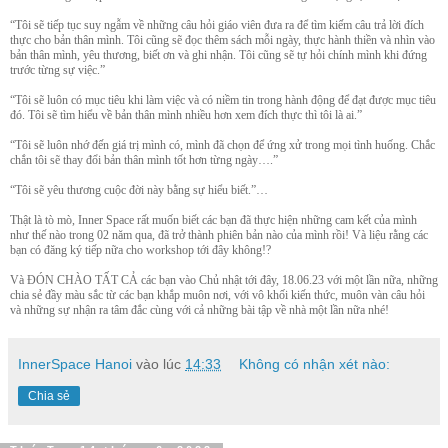
“Tôi sẽ tiếp tục suy ngẫm về những câu hỏi giáo viên đưa ra để tìm kiếm câu trả lời đích
thực cho bản thân mình. Tôi cũng sẽ đọc thêm sách mỗi ngày, thực hành thiền và nhìn vào
bản thân mình, yêu thương, biết ơn và ghi nhận. Tôi cũng sẽ tự hỏi chính mình khi đứng
trước từng sự việc.”
“Tôi sẽ luôn có mục tiêu khi làm việc và có niềm tin trong hành động để đạt được mục tiêu
đó. Tôi sẽ tìm hiểu về bản thân mình nhiều hơn xem đích thực thì tôi là ai.”
“Tôi sẽ luôn nhớ đến giá trị mình có, mình đã chọn để ứng xử trong mọi tình huống. Chắc
chắn tôi sẽ thay đổi bản thân mình tốt hơn từng ngày….”
“Tôi sẽ yêu thương cuộc đời này bằng sự hiểu biết.”…
Thật là tò mò, Inner Space rất muốn biết các bạn đã thực hiện những cam kết của mình
như thế nào trong 02 năm qua, đã trở thành phiên bản nào của mình rồi! Và liệu rằng các
bạn có đăng ký tiếp nữa cho workshop tới đây không!?
Và ĐÓN CHÀO TẤT CẢ các bạn vào Chủ nhật tới đây, 18.06.23 với một lần nữa, những
chia sẻ đầy màu sắc từ các bạn khắp muôn nơi, với vô khối kiến thức, muôn vàn câu hỏi
và những sự nhận ra tâm đắc cùng với cả những bài tập về nhà một lần nữa nhé!
InnerSpace Hanoi
vào lúc
14:33
Không có nhận xét nào:
Chia sẻ