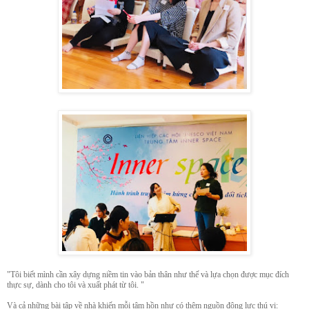
"Tôi biết mình cần xây dựng niềm tin vào bản thân như thế và lựa chọn được mục đích
thực sự, dành cho tôi và xuất phát từ tôi. "
Và cả những bài tập về nhà khiến mỗi tâm hồn như có thêm nguồn động lực thú vị: