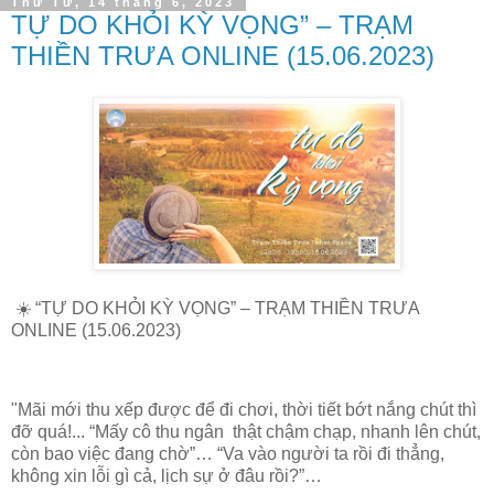
Thứ Tư, 14 tháng 6, 2023
TỰ DO KHỎI KỲ VỌNG” – TRẠM
THIỀN TRƯA ONLINE (15.06.2023)
☀️ “TỰ DO KHỎI KỲ VỌNG” – TRẠM THIỀN TRƯA
ONLINE (15.06.2023)
"Mãi mới thu xếp được để đi chơi, thời tiết bớt nắng chút thì
đỡ quá!... “Mấy cô thu ngân thật chậm chạp, nhanh lên chút,
còn bao việc đang chờ”… “Va vào người ta rồi đi thẳng,
không xin lỗi gì cả, lịch sự ở đâu rồi?”…