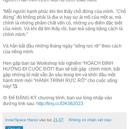
“Mỗi người hạnh phúc khi tìm thấy chỗ đứng của mình. "Chỗ
đứng" đó không phải là địa vị hay sự ái mộ của một ai, mà
chính là những phẩm chất vốn có, những ưu điểm đặc biệt
của mình. Và khi đã tìm thấy rồi, bạn toả sáng bằng cách là
chính mình.”
Và hắn bắt đầu những tháng ngày “sống rực rỡ” theo cách
của riêng mình.
Hẹn gặp bạn tại Workshop trải nghiệm “HOẠCH ĐỊNH
HƯỚNG ĐI CUỘC ĐỜI”! Bạn sẽ bắt gặp chính mình, bắt
gặp những bí mật vẫn ẩn sâu trong tim và khởi đầu một
hành trình mới “HÀNH TRÌNH RỰC RỠ” cho cuộc sống
này! 🥰
🌻 Để ĐĂNG KÝ chương trình, bạn vui lòng nhấp vào
đường link sau:
http://tiny.cc/DK062023
InnerSpace Hanoi
vào lúc
21:07
Không có nhận xét nào: