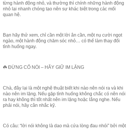
từng hành động nhỏ, và thường thì chính những hành động
nhỏ lại nhanh chóng tạo nên sự khác biệt trong các mối
quan hệ.
Bạn hãy thử xem, chỉ cần một lời ân cần, một nụ cười ngọt
ngào, một hành động chăm sóc nhỏ… có thể làm thay đổi
tình huống ngay.
☘️ ĐỪNG CỐ NÓI – HÃY GIỮ IM LẶNG
Chà, đây lại là một nghệ thuật biết khi nào nên nói ra và khi
nào nên im lặng. Nếu gặp tình huống không chắc có nên nói
ra hay không thì tốt nhất nên im lặng hoặc lắng nghe. Nếu
phải nói, hãy cân nhắc kỹ.
Có câu: “lời nói không là dao mà cứa lòng đau nhói” bởi một