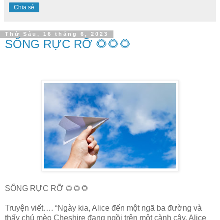
Chia sẻ
Thứ Sáu, 16 tháng 6, 2023
SỐNG RỰC RỠ 🌻🌻🌻
SỐNG RỰC RỠ 🌻🌻🌻
Truyện viết…. “Ngày kia, Alice đến một ngã ba đường và
thấy chú mèo Cheshire đang ngồi trên một cành cây. Alice