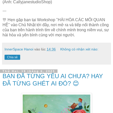
(Ảnh: CallyjanestudioShop)
---
🎊 Hẹn gặp bạn tại Workshop "HÀI HÒA CÁC MỐI QUAN
HỆ" vào Chủ Nhật tới đây, nơi mở ra và tiếp nối thành công
của bạn trên hành trình tìm về chính mình trong niềm vui, sự
hài hòa và yên bình cùng với mọi người.
InnerSpace Hanoi
vào lúc
14:36
Không có nhận xét nào:
Chia sẻ
Thứ Hai, 19 tháng 6, 2023
BẠN ĐÃ TỪNG YÊU AI CHƯA? HAY
ĐÃ TỪNG GHÉT AI ĐÓ? 😊