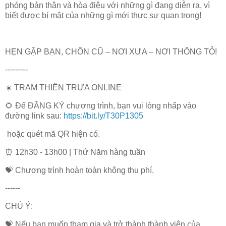
phóng bản thân và hòa điệu với những gì đang diễn ra, vì
biết được bí mật của những gì mới thực sự quan trọng!
HẸN GẶP BẠN, CHỐN CŨ – NƠI XƯA – NƠI THÔNG TỎ!
---------
☀️ TRẠM THIỀN TRƯA ONLINE
🌻 Để ĐĂNG KÝ chương trình, bạn vui lòng nhấp vào
đường link sau:
https://bit.ly/T30P1305
hoặc quét mã QR hiện có.
⏰ 12h30 - 13h00 | Thứ Năm hàng tuần
💝 Chương trình hoàn toàn không thu phí.
------
CHÚ Ý:
💝 Nếu bạn muốn tham gia và trở thành thành viên của