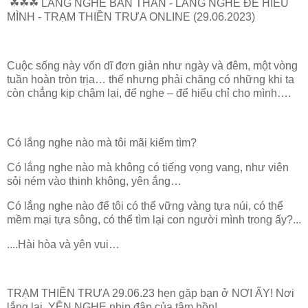
☘☘☘ LẮNG NGHE BẢN THÂN - LẮNG NGHE ĐỂ HIỂU
MÌNH - TRẠM THIỀN TRƯA ONLINE (29.06.2023)
Cuộc sống này vốn dĩ đơn giản như ngày và đêm, một vòng
tuần hoàn tròn trịa… thế nhưng phải chăng có những khi ta
còn chẳng kịp chậm lại, để nghe – để hiểu chỉ cho mình….
Có lắng nghe nào mà tôi mãi kiếm tìm?
Có lắng nghe nào mà không có tiếng vọng vang, như viên
sỏi ném vào thinh không, yên ắng…
Có lắng nghe nào để tôi có thể vững vàng tựa núi, có thể
mềm mại tựa sông, có thể tìm lại con người mình trong ấy?...
....Hài hòa và yên vui…
TRẠM THIỀN TRƯA 29.06.23 hẹn gặp bạn ở NƠI ẤY! Nơi
lắng lại, YÊN NGHE nhịp đập của tâm hồn!