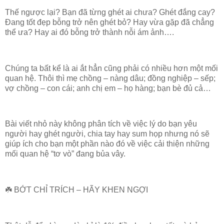
Thế ngược lại? Bạn đã từng ghét ai chưa? Ghét đắng cay?
Đang tốt đẹp bỗng trở nên ghét bỏ? Hay vừa gặp đã chẳng
thể ưa? Hay ai đó bỗng trở thành nỗi ám ảnh….
Chúng ta bất kể là ai ắt hẳn cũng phải có nhiều hơn một mối
quan hệ. Thôi thì mẹ chồng – nàng dâu; đồng nghiệp – sếp;
vợ chồng – con cái; anh chị em – họ hàng; bạn bè đủ cả…
Bài viết nhỏ này không phân tích về việc lý do bạn yêu
người hay ghét người, chia tay hay sum họp nhưng nó sẽ
giúp ích cho bạn một phần nào đó về việc cải thiện những
mối quan hệ “tơ vò” đang bủa vây.
☘️ BỚT CHỈ TRÍCH – HÃY KHEN NGỢI