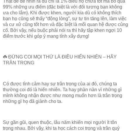
Thật dễ để nhìn ra dù chỉ là 1% điều họ chưa tốt mà bỏ qua
99% những ưu điểm (đặc biệt là với đối tượng bạn không
ưa cho lắm). Khi được khen, người kia dù có không thích
bạn họ cũng sẽ thấy “động lòng”, sự tự tin tăng lên, làm việc
và cư xử cũng tốt hơn và đặc biệt là mối quan hệ được củng
cố. Bởi vậy, nếu buộc phải nói ra thì hãy tập khen ngợi 10
điểm trước khi góp ý mang tính xây dựng!
☘️ ĐỪNG COI MỌI THỨ LÀ ĐIỀU HIỂN NHIÊN – HÃY
TRÂN TRỌNG
Có được tình cảm hay sự trân trọng của ai đó, chúng ta
thường coi đó là hiển nhiên. Ta hay phàn nàn vì những gì
mình không nhận được như mong muốn hơn là trân trọng
những gì họ đã giành cho ta.
Sự gần gũi, quen thuộc, lâu năm khiến mọi người ít tôn
trọng nhau. Bởi vậy, khi ta học cách coi trọng và trân quý