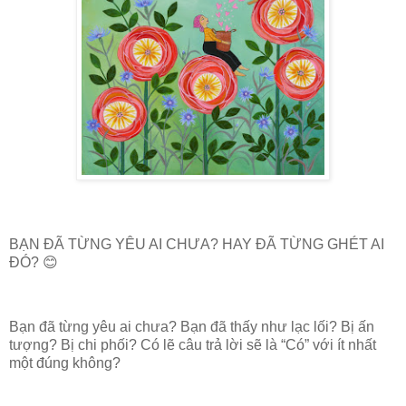
BẠN ĐÃ TỪNG YÊU AI CHƯA? HAY ĐÃ TỪNG GHÉT AI
ĐÓ? 😊
Bạn đã từng yêu ai chưa? Bạn đã thấy như lạc lối? Bị ấn
tượng? Bị chi phối? Có lẽ câu trả lời sẽ là “Có” với ít nhất
một đúng không?