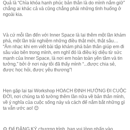
Quả là “Chìa khóa hạnh phúc bản thân là do mình nắm giữ”
chẳng ai khác cả và cũng chẳng phải những tình huống ở
ngoài kia.
Và cứ mỗi lần đến với Inner Space là lại thêm một lần khám
phá, một lần trải nghiệm những điều thật mới, thật sâu…
“Âm nhạc khi em viết bài tập khám phá bản thân giúp em đi
sâu vào bên trong mình, em nghĩ đó là điều kỳ diệu từ sức
mạnh của Inner Space, là nơi em hoàn toàn yên tâm và tin
tưởng.” bởi ở nơi này tôi đã thấy mình “...được chia sẻ,
được học hỏi, được yêu thương”!
Hẹn gặp lại tại Workshop HOẠCH ĐỊNH HƯỚNG ĐI CUỘC
ĐỜI, nơi chúng ta tỏ tường thêm lần nữa về bản thân mình,
về ý nghĩa của cuộc sống này và cách để nắm bắt những gì
ta vẫn ước ao! 😊
🌻 Để ĐĂNG KÝ chương trình, bạn vui lòng nhấp vào