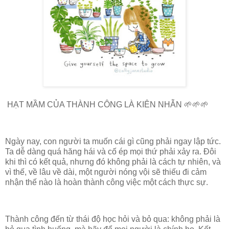
HẠT MẦM CỦA THÀNH CÔNG LÀ KIÊN NHẪN 🌱🌱🌱
Ngày nay, con người ta muốn cái gì cũng phải ngay lập tức.
Ta dễ dàng quá hăng hái và cố ép mọi thứ phải xảy ra. Đôi
khi thì có kết quả, nhưng đó không phải là cách tự nhiên, và
vì thế, về lâu về dài, một người nóng vội sẽ thiếu đi cảm
nhận thế nào là hoàn thành công việc một cách thực sự.
Thành công đến từ thái độ học hỏi và bỏ qua: không phải là