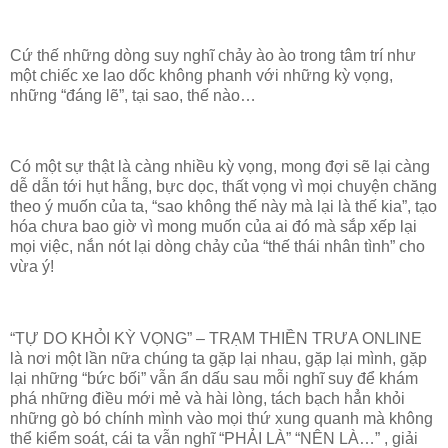
Cứ thế những dòng suy nghĩ chảy ào ào trong tâm trí như
một chiếc xe lao dốc không phanh với những kỳ vọng,
những “đáng lẽ”, tại sao, thế nào…
Có một sự thật là càng nhiều kỳ vọng, mong đợi sẽ lại càng
dễ dẫn tới hụt hẫng, bực dọc, thất vọng vì mọi chuyện chăng
theo ý muốn của ta, “sao không thế này mà lại là thế kia”, tạo
hóa chưa bao giờ vì mong muốn của ai đó mà sắp xếp lại
mọi việc, nắn nót lại dòng chảy của “thế thái nhân tình” cho
vừa ý!
“TỰ DO KHỎI KỲ VỌNG” – TRẠM THIỀN TRƯA ONLINE
là nơi một lần nữa chúng ta gặp lại nhau, gặp lại mình, gặp
lại những “bức bối” vẫn ẩn dấu sau mỗi nghĩ suy để khám
phá những điều mới mẻ và hài lòng, tách bạch hẳn khỏi
những gò bó chính mình vào mọi thứ xung quanh mà không
thể kiểm soát, cái ta vẫn nghĩ “PHẢI LÀ” “NÊN LÀ…” , giải