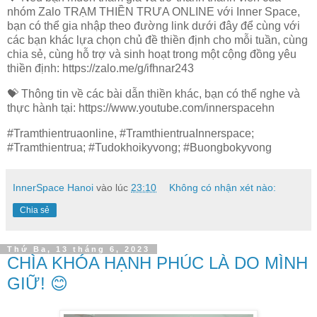
nhóm Zalo TRẠM THIỀN TRƯA ONLINE với Inner Space,
bạn có thể gia nhập theo đường link dưới đây để cùng với
các bạn khác lựa chọn chủ đề thiền định cho mỗi tuần, cùng
chia sẻ, cùng hỗ trợ và sinh hoạt trong một cộng đồng yêu
thiền định: https://zalo.me/g/ifhnar243
💝 Thông tin về các bài dẫn thiền khác, bạn có thể nghe và
thực hành tại: https://www.youtube.com/innerspacehn
#Tramthientruaonline, #TramthientruaInnerspace;
#Tramthientrua; #Tudokhoikyvong; #Buongbokyvong
InnerSpace Hanoi
vào lúc
23:10
Không có nhận xét nào:
Chia sẻ
Thứ Ba, 13 tháng 6, 2023
CHÌA KHÓA HẠNH PHÚC LÀ DO MÌNH
GIỮ! 😊