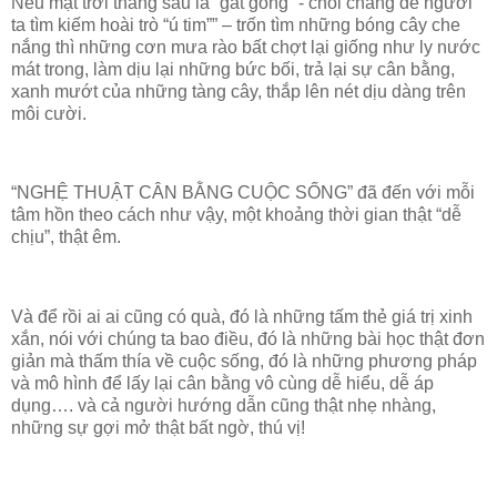
Nếu mặt trời tháng sáu là “gắt gỏng” - chói chang để người
ta tìm kiếm hoài trò “ú tim”” – trốn tìm những bóng cây che
nắng thì những cơn mưa rào bất chợt lại giống như ly nước
mát trong, làm dịu lại những bức bối, trả lại sự cân bằng,
xanh mướt của những tàng cây, thắp lên nét dịu dàng trên
môi cười.
“NGHỆ THUẬT CÂN BẰNG CUỘC SỐNG” đã đến với mỗi
tâm hồn theo cách như vậy, một khoảng thời gian thật “dễ
chịu”, thật êm.
Và để rồi ai ai cũng có quà, đó là những tấm thẻ giá trị xinh
xắn, nói với chúng ta bao điều, đó là những bài học thật đơn
giản mà thấm thía về cuộc sống, đó là những phương pháp
và mô hình để lấy lại cân bằng vô cùng dễ hiểu, dễ áp
dụng…. và cả người hướng dẫn cũng thật nhẹ nhàng,
những sự gợi mở thật bất ngờ, thú vị!