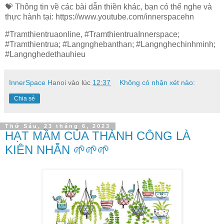
💝 Thông tin về các bài dẫn thiền khác, bạn có thể nghe và
thực hành tại: https://www.youtube.com/innerspacehn
#Tramthientruaonline, #TramthientruaInnerspace;
#Tramthientrua; #Langnghebanthan; #Langnghechinhminh;
#Langnghedethauhieu
InnerSpace Hanoi
vào lúc
12:37
Không có nhận xét nào:
Chia sẻ
Thứ Sáu, 23 tháng 6, 2023
HẠT MẦM CỦA THÀNH CÔNG LÀ
KIÊN NHẪN 🌱🌱🌱