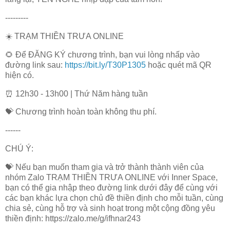
---------
☀️ TRẠM THIỀN TRƯA ONLINE
🌻 Để ĐĂNG KÝ chương trình, bạn vui lòng nhấp vào
đường link sau:
https://bit.ly/T30P1305
hoặc quét mã QR
hiện có.
⏰ 12h30 - 13h00 | Thứ Năm hàng tuần
💝 Chương trình hoàn toàn không thu phí.
------
CHÚ Ý:
💝 Nếu bạn muốn tham gia và trở thành thành viên của
nhóm Zalo TRẠM THIỀN TRƯA ONLINE với Inner Space,
bạn có thể gia nhập theo đường link dưới đây để cùng với
các bạn khác lựa chọn chủ đề thiền định cho mỗi tuần, cùng
chia sẻ, cùng hỗ trợ và sinh hoạt trong một cộng đồng yêu
thiền định: https://zalo.me/g/ifhnar243