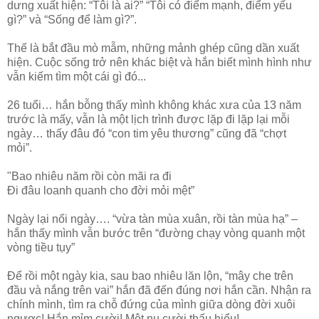
dưng xuất hiện: “Tôi là ai?” “Tôi có điểm mạnh, điểm yếu
gì?” và “Sống để làm gì?”.
Thế là bắt đầu mò mẫm, những mảnh ghép cũng dần xuất
hiện. Cuộc sống trở nên khác biệt và hắn biết mình hình như
vẫn kiếm tìm một cái gì đó...
26 tuổi… hắn bỗng thấy mình không khác xưa của 13 năm
trước là mấy, vẫn là một lịch trình được lặp đi lặp lại mỗi
ngày… thấy đâu đó “con tim yêu thương” cũng đã “chợt
mỏi”.
"Bao nhiêu năm rồi còn mãi ra đi
Đi đâu loanh quanh cho đời mỏi mệt”
Ngày lại nối ngày…. “vừa tàn mùa xuân, rồi tàn mùa hạ” –
hắn thấy mình vẫn bước trên “đường chạy vòng quanh một
vòng tiều tụy”
Để rồi một ngày kia, sau bao nhiêu lăn lộn, “mây che trên
đầu và nắng trên vai” hắn đã đến đúng nơi hắn cần. Nhận ra
chính mình, tìm ra chỗ đứng của mình giữa dòng đời xuôi
ngược! Hắn mỉm cười! Một nụ cười thấu hiểu!