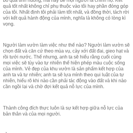
bỏ qua tình huống, mà hãy để mọi người là chính họ. Kết
quả tốt nhất không chỉ phụ thuộc vào tôi hay phần đóng góp
của tôi. Nhất định tôi phải làm tốt nhất, và đồng thời, tách rời
với kết quả hành động của mình, nghĩa là không có lòng kì
vọng.
Người làm vườn làm việc như thế nào? Người làm vườn sẽ
chọn đất và căn cứ theo mùa vụ, cày xới đất đai, gieo hạt và
rồi tưới nước. Thế nhưng, anh ta sẽ hiểu rằng cuối cùng
mọi việc sẽ tùy vào tự nhiên thể hiện phép màu cuộc sống
của mình. Vẻ đẹp của khu vườn là sản phẩm kết hợp của
anh ta và tự nhiên; anh ta sẽ lựa mình theo qui luật của tự
nhiên, hiểu rõ khi nào cần phải tác động vào đất và khi nào
cần ngồi lại và chờ đợi kết quả nỗ lực của mình.
Thành công đích thực luôn là sự kết hợp giữa nỗ lực của
bản thân và của mọi người.