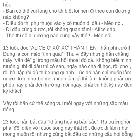
hỏi:
- Bạn có thể vui lòng cho tôi biết tôi nên đi theo con đường
nào không?
- Điều đó thì phụ thuộc vào ý cô muốn đi đâu - Mèo nói.
- Đi đâu cũng được, tôi không quan tâm! - Alice đáp.
- Thế thì cô đi đường nào cũng vậy thôi! - Mèo nói.”
13 tuổi, đọc “ALICE Ở XỨ XỞ THẦN TIÊN”, hắn phì cười!
Đúng là con mèo “tinh quái”! Thú vị đấy nhưng hắn chẳng
thấy “vấn đề” gì trong mẩu hội thoại đó cả. Không biết mình
muốn gì thì đi đâu thì có sao, ngày nào chả đi học, rồi chơi,
rồi bài tập rồi đủ thứ xung quanh. Lúc đó hắn chỉ muốn làm
người lớn, như bố mẹ, muốn làm gì thì làm, không phải xin
phép hay phải đến trường mỗi ngày, phải thi hết kỳ này đến
kỳ khác!
Vậy rồi hắn cứ thể sống vui mỗi ngày với những sắc màu
riêng.
23 tuổi, hắn bắt đầu "khủng hoảng bản sắc". Ra trường rồi,
phải đối diện với cuộc sống này thật rồi, được đi làm như
mong muốn rồi nhưng cũng bắt đầu có những câu hỏi bỗng