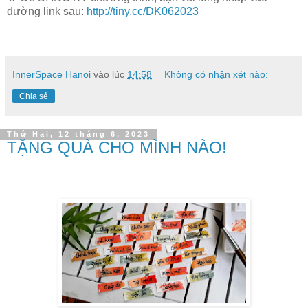
đường link sau:
http://tiny.cc/DK062023
InnerSpace Hanoi
vào lúc
14:58
Không có nhận xét nào:
Chia sẻ
Thứ Hai, 12 tháng 6, 2023
TẶNG QUÀ CHO MÌNH NÀO!