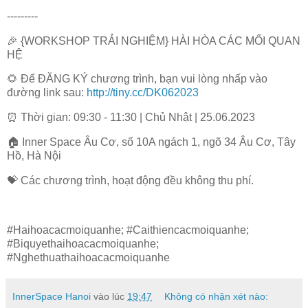
---------
🎉 {WORKSHOP TRẢI NGHIỆM} HÀI HÒA CÁC MỐI QUAN
HỆ
🌻 Để ĐĂNG KÝ chương trình, bạn vui lòng nhấp vào
đường link sau:
http://tiny.cc/DK062023
⏰ Thời gian: 09:30 - 11:30 | Chủ Nhật | 25.06.2023
🏠 Inner Space Âu Cơ, số 10A ngách 1, ngõ 34 Âu Cơ, Tây
Hồ, Hà Nội
💝 Các chương trình, hoạt động đều không thu phí.
#Haihoacacmoiquanhe; #Caithiencacmoiquanhe;
#Biquyethaihoacacmoiquanhe;
#Nghethuathaihoacacmoiquanhe
InnerSpace Hanoi
vào lúc
19:47
Không có nhận xét nào: