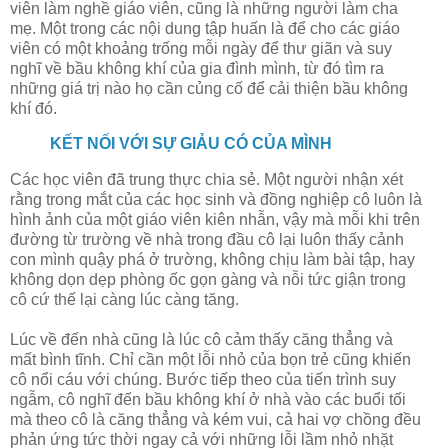
viên làm nghề giáo viên, cũng là những người làm cha
mẹ. Một trong các nội dung tập huấn là để cho các giáo
viên có một khoảng trống mỗi ngày để thư giãn và suy
nghĩ về bầu không khí của gia đình mình, từ đó tìm ra
những giá trị nào họ cần củng cố để cải thiện bầu không
khí đó.
KẾT NỐI VỚI SỰ GIẢU CÓ CỦA MÌNH
Các học viên đã trung thực chia sẻ. Một người nhận xét
rằng trong mắt của các học sinh và đồng nghiệp cô luôn là
hình ảnh của một giáo viên kiên nhẫn, vậy mà mỗi khi trên
đường từ trường về nhà trong đầu cô lại luôn thấy cảnh
con mình quậy phá ở trường, không chịu làm bài tập, hay
không dọn dẹp phòng ốc gọn gàng và nỗi tức giận trong
cô cứ thế lại càng lúc càng tăng.
Lúc về đến nhà cũng là lúc cô cảm thấy căng thẳng và
mất bình tĩnh. Chỉ cần một lỗi nhỏ của bọn trẻ cũng khiến
cô nổi cáu với chúng. Bước tiếp theo của tiến trình suy
ngẫm, cô nghĩ đến bầu không khí ở nhà vào các buổi tối
mà theo cô là căng thẳng và kém vui, cả hai vợ chồng đều
phản ứng tức thời ngay cả với những lỗi lầm nhỏ nhặt