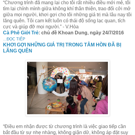
“Chương trình đã mang lại cho tôi rất nhiều điều mới mẻ, tôi
tìm lại chính mình giữa không khí thân thiện, trao đổi cởi mở
giữa mọi người, khơi gợi cho tôi những giá trị mà lâu nay tôi
lãng quên. Tôi cam kết luôn có thái độ sống lạc quan, tích
cực và giúp đỡ mọi người.” - V.Hòa
Cà Phê Giới Trẻ
: chủ đề Khoan Dung, ngày 24/7/2016
...ĐỌC TIẾP
KHƠI GỢI NHỮNG GIÁ TRỊ TRONG TÂM HỒN ĐÃ BỊ
LÃNG QUÊN
“Điều em nhận được từ chương trình là việc giao tiếp cần
bắt đầu từ sự nhẹ nhàng, không giận dữ, không áp đặt suy