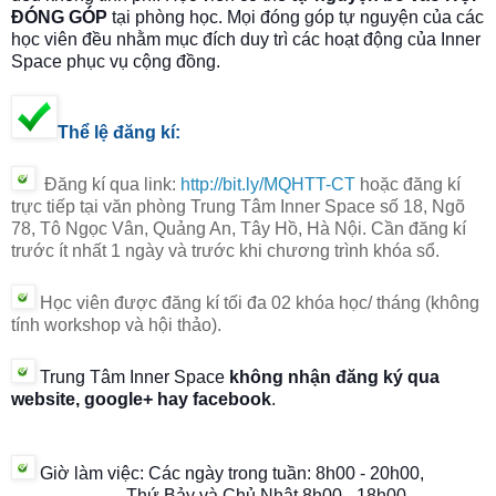
ĐÓNG GÓP
tại phòng học. Mọi đóng góp tự nguyện của các
học viên đều nhằm mục đích duy trì các hoạt động của Inner
Space phục vụ cộng đồng.
Thể lệ đăng kí:
Đăng kí qua link:
http://bit.ly/MQHTT-CT
hoặc đăng kí
trực tiếp tại văn phòng Trung Tâm Inner Space số 18, Ngõ
78, Tô Ngọc Vân, Quảng An, Tây Hồ, Hà Nội. Cần đăng kí
trước ít nhất 1 ngày và trước khi chương trình khóa sổ.
Học viên được đăng kí tối đa 02 khóa học/ tháng
(không
tính workshop và hội thảo).
Trung Tâm Inner Space
không nhận đăng ký qua
website, google+ hay facebook
.
Giờ làm việc: C
ác ngày trong tuần:
8h00 - 20h00,
Thứ Bảy và Chủ Nhật
8h00 - 18h00
.