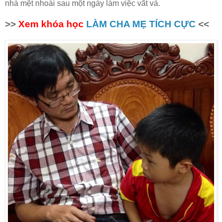
nhà mệt nhoài sau một ngày làm việc vất vả.
>>
Xem khóa học
LÀM CHA MẸ TÍCH CỰC
<<