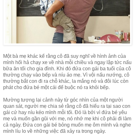
Một bà mẹ khác kể rằng cô đã suy nghĩ về hình ảnh của
mình hối hả chạy xe về nhà mỗi chiều và ngay lập tức nấu
bữa ăn tối cho gia đình. Khi đó đứa con gái ba tuổi của cô
thường chạy vào bếp và níu áo mẹ. Vì vội nấu nướng, cô
thường bắt con đi ra chỗ khác, la mắng nó và đôi lúc còn
phát cho đứa bé một cái để buộc nó ra khỏi bếp.
Mường tượng lại cảnh này từ góc nhìn của một người
quan sát, người mẹ chia sẻ rằng cô đã hiểu ra tại sao con
gái cứ hay níu kéo mình mỗi tối. Đó là bởi vì đứa bé yêu
mẹ và muốn gần gũi với mẹ, nó nhớ mẹ khi cô phải đi làm
cả ngày. Đứa con gái bé bỏng muốn mẹ ôm mình và nghe
mình líu lo về những việc đã xảy ra trong ngày.