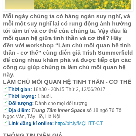
Mỗi ngày chúng ta có hàng ngàn suy nghĩ, và
mỗi một suy nghĩ lại có rung động ảnh hưởng
tới tâm trí và cơ thể của chúng ta. Vậy đâu là
mối quan hệ giữa tinh thần và cơ thể? Hãy
đến với workshop “Làm chủ mối quan hệ tinh
thần - cơ thể” cùng diễn giả Trish Summerfield
để cùng nhau khám phá và được tiếp cận các
công cụ giúp chúng ta làm chủ mối quan hệ
này.
LÀM CHỦ MỐI QUAN HỆ TINH THẦN - CƠ THỂ
Thời gian:
18
h30 - 20h15 Thứ 2, 12
/06/2017
Thời lượng:
1 buổi.
Đối tượng:
Dành cho mọi đối tượng.
Địa điểm:
Trung Tâm Inner Space
số 18 ngõ 76 Tô
Ngọc Vân, Tây Hồ, Hà Nội.
Link đăng kí online:
http://bit.ly/MQHTT-CT
THÔNG TIN DIỄN GIẢ