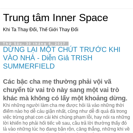
Trung tâm Inner Space
Khi Ta Thay Đổi, Thế Giới Thay Đổi
Thứ Sáu, 30 tháng 6, 2017
DỪNG LẠI MỘT CHÚT TRƯỚC KHI
VÀO NHÀ - Diễn Giả TRISH
SUMMERFIELD
Các bậc cha mẹ thường phải vội vã
chuyển từ vai trò này sang một vai trò
khác mà không có lấy một khoảng dừng.
Khi những người làm cha mẹ được hỏi là vào những thời
điểm nào họ dễ cáu giận nhất, cũng như dễ đi quá đà trong
việc trừng phạt con cái khi chúng phạm lỗi, hay nói ra những
lời khiến họ phải hối tiếc về sau, câu trả lời thường thấy đó
là vào những lúc họ đang bận rộn, căng thẳng, những khi về