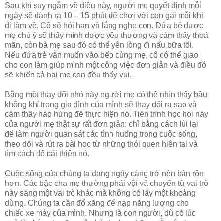
Sau khi suy ngẫm về điều này, người mẹ quyết định mỗi
ngày sẽ dành ra 10 – 15 phút để chơi với con gái mỗi khi
đi làm về. Cô sẽ hỏi han và lắng nghe con. Đứa bé được
mẹ chú ý sẽ thấy mình được yêu thương và cảm thấy thoả
mãn, còn bà mẹ sau đó có thể yên lòng đi nấu bữa tối.
Nếu đứa trẻ vẫn muốn vào bếp cùng mẹ, cô có thể giao
cho con làm giúp mình một công việc đơn giản và điều đó
sẽ khiến cả hai mẹ con đều thấy vui.
Bằng một thay đổi nhỏ này người mẹ có thể nhìn thấy bầu
không khí trong gia đình của mình sẽ thay đổi ra sao và
cảm thấy hào hứng để thực hiện nó. Tiến trình học hỏi này
của người mẹ thật sự rất đơn giản: chỉ bằng cách lùi lại
để làm người quan sát các tình huống trong cuộc sống,
theo dõi và rút ra bài học từ những thói quen hiện tại và
tìm cách để cải thiện nó.
Cuộc sống của chúng ta đang ngày càng trở nên bận rộn
hơn. Các bậc cha mẹ thường phải vội vã chuyển từ vai trò
này sang một vai trò khác mà không có lấy một khoảng
dừng. Chúng ta cần đổ xăng để nạp năng lượng cho
chiếc xe máy của mình. Nhưng là con người, dù có lúc