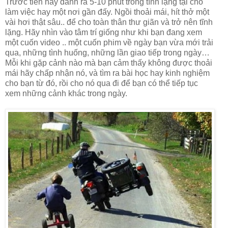
Trước tiên hãy dành ra 5-10 phút trong tĩnh lặng tại chỗ
làm việc hay một nơi gần đấy. Ngồi thoải mái, hít thở một
vài hơi thật sâu.. để cho toàn thân thư giãn và trở nên tĩnh
lặng. Hãy nhìn vào tâm trí giống như khi bạn đang xem
một cuốn video .. một cuốn phim về ngày bạn vừa mới trải
qua, những tình huống, những lần giao tiếp trong ngày…
Mỗi khi gặp cảnh nào mà bạn cảm thấy không được thoải
mái hãy chấp nhận nó, và tìm ra bài học hay kinh nghiệm
cho bạn từ đó, rồi cho nó qua đi để bạn có thể tiếp tục
xem những cảnh khác trong ngày.