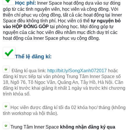
Học phí
:
Inner Space hoạt động dựa vào sự đóng
góp từ các tình nguyện viên, học viên và cộng đồng. Với
thiện chí phục vụ cộng đồng, tất cả các hoạt động tại Inner
Space đều không tính phí. Học viên có thể
tự nguyện bỏ
vào HỘP ĐÓNG GÓP
tại phòng học. Mọi đóng góp tự
nguyện của các học viên đều nhằm mục đích duy trì các
hoạt động của Inner Space phục vụ cộng đồng.
Thể lệ đăng kí:
Đăng kí qua link:
http://bit.ly/SongXanh072017
hoặc
đăng kí trực tiếp tại văn phòng Trung Tâm Inner Space số
18, Ngõ 76, Tô Ngọc Vân, Quảng An, Tây Hồ, Hà Nội. Cần
đăng kí trước khai giảng ít nhất 1 ngày và trước khi chương
trình khóa sổ.
Học viên được đăng kí tối đa 02 khóa học/ tháng
(không
tính workshop và hội thảo).
Trung Tâm Inner Space
không nhận đăng ký qua