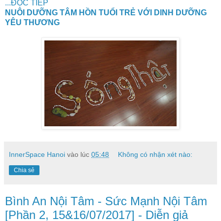
...ĐỌC TIẾP
NUÔI DƯỠNG TÂM HỒN TUỔI TRẺ VỚI DINH DƯỠNG
YÊU THƯƠNG
InnerSpace Hanoi
vào lúc
05:48
Không có nhận xét nào:
Chia sẻ
Bình An Nội Tâm - Sức Mạnh Nội Tâm
[Phần 2, 15&16/07/2017] - Diễn giả