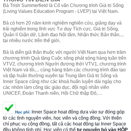
Bà Trish Summerfield là Cố vấn Chương trình Giá trị Sống
(Living Values Education Program - LVEP) tại Việt Nam.
Bà có hơn 20 năm kinh nghiệm nghiên cứu, giảng dạy và
trải nghiệm trong lĩnh vực Tư duy Tích cực, Giá trị Sống,
Quản lí Giận dữ, Lãnh đạo Nội tâm, Nhận thức Bản thân,...
tại nhiều nước trên thế giới.
Bà là diễn giả thân thuộc với người Việt Nam qua hơn trăm
chương trình Quà tặng Cuộc sống phát sóng hàng tuần trên
VTV2, chương trình Người đương thời VTV1, chương trình
Việt Nam và tôi,... cùng hàng trăm các chương trình đào tạo
và tập huấn thường xuyên tại Trung tâm Giá trị Sống và
Inner Space cũng như các khoá huấn luyện dài ngày cho
các nhóm làm công tác giáo dục, đội ngũ nhân viên
UNICEF, Đoàn Thanh niên, Hội Chữ thập Đỏ,…
Inner Space hoạt động dựa vào sự đóng góp
Học phí
:
từ các tình nguyện viên, học viên và cộng đồng. Với thiện
chí phục vụ cộng đồng, tất cả các hoạt động tại Inner Space
đều không tính phí. Học viên có thể
tự nguyện bỏ vào HỘP