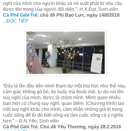
nghĩ của mình cho người khác và nó xuất phát từ nhu cầu
được tôn trọng của người đối diện.”- H.X.Đạt, Sinh viên
Cà Phê Giới Trẻ
: chủ đề Phi Bạo Lực, ngày 14/8/2016
...ĐỌC TIẾP
“Đây là lần đầu tiên mình tham dự một lớp học như thế này,
cảm giác không gò bó, ép buộc mà thoải mái, tự do nói lên
suy nghĩ của mình, được là chính mình. Mình quen nhiều
bạn mới có chung suy nghĩ, quan điểm. (Chương trình) tạo
một suy nghĩ khác cho mình, cảm nhận những giá trị trong
cuộc sống để từ đó biết sống và làm cuộc sống có ý nghĩa
hơn.” – Đ.N.Yến, Sinh viên
Cà Phê Giới Trẻ: Chủ đề Yêu Thương, ngày 28.2.2016