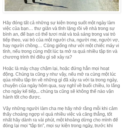
Hãy đóng tất cả những sự kiện trong suốt một ngày làm
việc của bạn… thư giãn và tĩnh lặng rồi về nhà trong sự
bình an, để bạn có thể tươi mát và toả sáng trong vai trò
tiếp theo, vai trò của một người cha, người mẹ, người vợ,
hay người chồng… Cũng giống như với một chiếc máy vi
tính, nếu trong cùng một lúc ta mở ra quá nhiều tập tin và
chương trình thì điều gì sẽ xảy ra?
Hoặc là máy chạy chậm lại, hoặc đứng hẳn mọi hoạt
động. Chúng ta cũng y như vậy, nếu mở ra cùng một lúc
qúa nhiều tập tin về những gì đã xảy ra với ta trong ngày,
chuyện của ngày hôm qua, suy nghĩ về buổi chiều, lo lắng
cho ngày kế tiếp,.. chúng ta cũng sẽ không thể nào vận
hành tốt cho được.
Vậy những người làm cha mẹ hãy nhớ rằng mỗi khi cảm
thấy choáng ngợp vì quá nhiều việc và căng thẳng, tốt
nhất hãy dành ra vài phút, một khoảng dừng cho mình để
đóng lại mọi “tập tin”, mọi sự kiện trong ngày, trước khi