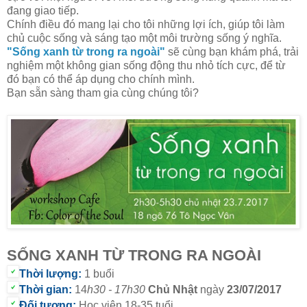
đang giao tiếp.
Chính điều đó mang lại cho tôi những lợi ích, giúp tôi làm
chủ cuộc sống và sáng tạo một môi trường sống ý nghĩa.
"Sống xanh từ trong ra ngoài"
sẽ cùng bạn khám phá, trải
nghiệm một không gian sống động thu nhỏ tích cực, để từ
đó bạn có thể áp dụng cho chính mình.
Bạn sẵn sàng tham gia cùng chúng tôi?
SỐNG XANH TỪ TRONG RA NGOÀI
Thời lượng:
1 buổi
Thời gian:
14
h30 - 17h30
Chủ Nhật
ngày
23
/07/2017
Đối tượng:
Học viên 18-35 tuổi.