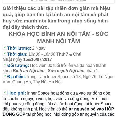
Giới thiệu các bài tập thiền đơn giản mà hiệu
quả, giúp bạn tìm lại bình an nội tâm và phát
huy sức mạnh nội tâm trong nhịp sống hiện
đại đầy thách thức.
KHÓA HỌC BÌNH AN NỘI TÂM - SỨC
MẠNH NỘI TÂM
Thời lượng:
2 Ngày
Thời gian:
10
h00 - 16h00
Thứ 7
&
Chủ
Nhật
ngày
15&16
/07/2017
Đối tượng:
Học viên 30 tuổi trở lên và đã hoàn thành
khóa
Bình an Nội tâm - Sức mạnh Nội tâm
phần 1.
Địa điểm:
Trung Tâm Inner Space số 18, Ngõ 76, Tô Ngọc
Vân, Quảng An, Tây Hồ, Hà Nội.
Học phí
:
Inner Space hoạt động dựa vào sự đóng góp
từ các tình nguyện viên, học viên và cộng đồng. Với thiện
chí phục vụ cộng đồng, tất cả các hoạt động tại Inner Space
đều không tính phí. Học viên có thể
tự nguyện bỏ vào HỘP
ĐÓNG GÓP
tại phòng học. Mọi đóng góp tự nguyện của các