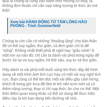
quả là chúng ta cũng vận hành như những cỗ máy, ta
không đơn thuần chỉ cần nạp năng lượng từ thức ăn mà
thôi!
Xem bài HÀNH ĐỘNG TỪ TẤM LÒNG HÀO
PHÓNG - Trish Summerfield
Chúng ta còn cần có những “khoảng lặng” cho bản thân
để có thể suy ngẫm, thư giãn, và đơn giản chỉ là để
“sống”. Không nhất thiết phải đi nghỉ hay “giấu mình” ở
một nơi xa nào đó; chỉ cần ta dành vài phút trong ngày để
bước lùi lại và suy ngẫm, hít thở sâu, suy tư và thư giãn.
Hãy dành ra vài phút mỗi buổi sáng khi thức dậy để hình
dung về một hình ảnh tích cực hay có một vài suy nghĩ tích
cực. Bạn cũng có thể tìm đọc một vài điều gây cảm hứng,
khích lệ trong giờ trưa để tâm trí trở nên tươi mới và có
thêm năng lượng, thay vì chỉ nạp thức ăn cho cơ thể. Một
thời điểm quan trọng khác có thể sử dụng để thực hiện
điều này là khi bạn đang trên đường về nhà.