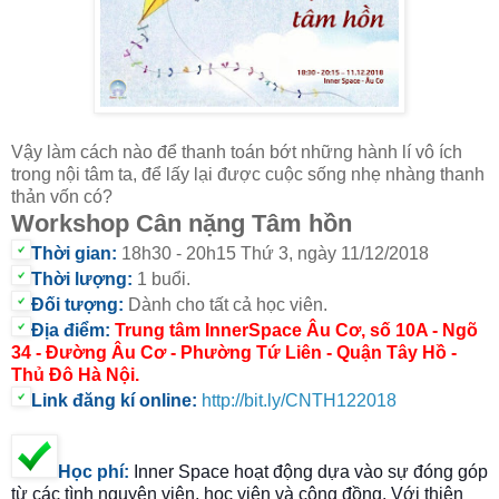
Vậy làm cách nào để thanh toán bớt những hành lí vô ích
trong nội tâm ta, để lấy lại được cuộc sống nhẹ nhàng thanh
thản vốn có?
Workshop Cân nặng Tâm hồn
Thời gian:
18
h30 - 20h15 Thứ 3, ngày 11/12/2018
Thời lượng:
1 buổi.
Đối tượng:
Dành cho tất cả học viên.
Địa điểm:
Trung tâm InnerSpace Âu Cơ, số 10A - Ngõ
34 - Đường Âu Cơ - Phường Tứ Liên - Quận Tây Hồ -
Thủ Đô Hà Nội.
Link đăng kí online:
http://bit.ly/CNTH122018
Học phí
:
Inner Space hoạt động dựa vào sự đóng góp
từ các tình nguyện viên, học viên và cộng đồng. Với thiện