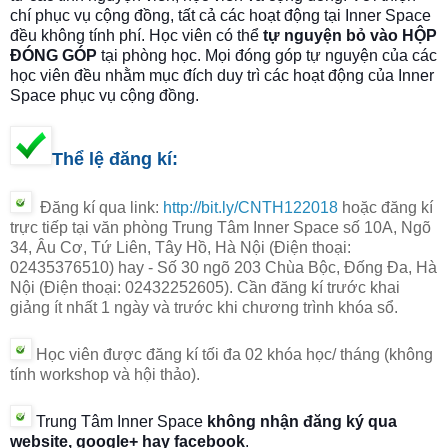
chí phục vụ cộng đồng, tất cả các hoạt động tại Inner Space
đều không tính phí. Học viên có thể
tự nguyện bỏ vào HỘP
ĐÓNG GÓP
tại phòng học. Mọi đóng góp tự nguyện của các
học viên đều nhằm mục đích duy trì các hoạt động của Inner
Space phục vụ cộng đồng.
Thể lệ đăng kí:
Đăng kí qua link:
http://bit.ly/CNTH122018
hoặc đăng kí
trực tiếp tại văn phòng
Trung Tâm Inner Space số 10A, Ngõ
34, Âu Cơ, Tứ Liên, Tây Hồ, Hà Nội (Điện thoại:
02435376510)
hay
-
Số 30 ngõ 203 Chùa Bộc, Đống Đa,
Hà
Nội (Điện thoại: 02432252605).
Cần đăng kí trước khai
giảng ít nhất 1 ngày và trước khi chương trình khóa sổ.
Học viên được đăng kí tối đa 02 khóa học/ tháng
(không
tính workshop và hội thảo).
Trung Tâm Inner Space
không nhận đăng ký qua
website, google+ hay facebook
.