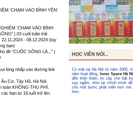
ỆM 'CHẠM VÀO BÌNH YÊN'
 NGHIỆM 'CHẠM VÀO BÌNH
G” | 03 cuối tuần trải
 22.11.2024 - 08.12.2024 (tùy
êng bạn)
hủ đề “CUỘC SỐNG LÀ...” |
HỌC VIÊN NÓI...
0
i lòng nhấp vào đường link
Có mặt tại Hà Nội từ năm 2005, tr
năm hoạt động,
Inner Space Hà N
đến thân thiện, tin cậy cho bất k
 Âu Cơ, Tây Hồ, Hà Nội.
suy ngẫm, nhìn lại chính mình để
oàn toàn KHÔNG THU PHÍ.
cho một bước phát triển mới mẻ,
hơn.
ác bạn từ 16 tuổi trở lên.