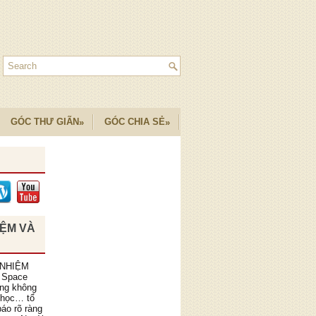
GÓC THƯ GIÃN
GÓC CHIA SẺ
»
»
IỆM VÀ
 NHIỆM
 Space
ồng không
 học… tổ
áo rõ ràng