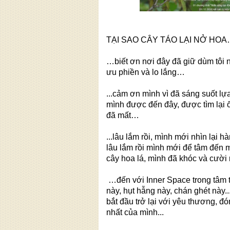
TẠI SAO CÂY TÁO LẠI NỞ HO
…biết ơn nơi đây đã giữ dùm tôi
ưu phiền và lo lắng…
...cảm ơn mình vì đã sáng suốt l
mình được đến đây, được tìm lại
đã mất…
...lâu lắm rồi, mình mới nhìn lại h
lâu lắm rồi mình mới để tâm đến 
cây hoa lá, mình đã khóc và cười r
…đến với Inner Space trong tâm 
này, hụt hẫng này, chán ghét này..
bắt đầu trở lại với yêu thương, đ
nhất của mình...