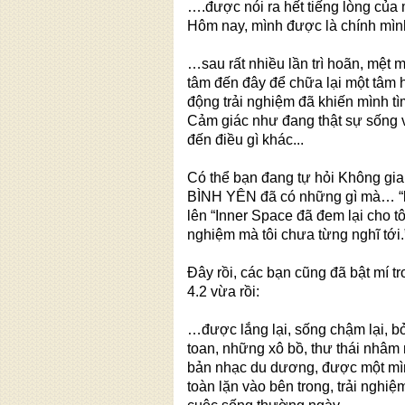
….được nói ra hết tiếng lòng của 
Hôm nay, mình được là chính mì
…sau rất nhiều lần trì hoãn, mệt 
tâm đến đây để chữa lại một tâm 
động trải nghiệm đã khiến mình tì
Cảm giác như đang thật sự sống v
đến điều gì khác...
Có thể bạn đang tự hỏi Không g
BÌNH YÊN đã có những gì mà… “kỳ 
lên “Inner Space đã đem lại cho tô
nghiệm mà tôi chưa từng nghĩ tới.
Đây rồi, các bạn cũng đã bật m
4.2 vừa rồi:
…được lắng lại, sống chậm lại, b
toan, những xô bồ, thư thái nhâm 
bản nhạc du dương, được một mìn
toàn lặn vào bên trong, trải nghi