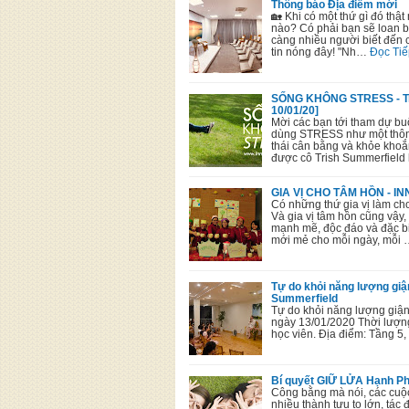
Thông báo Địa điểm mới
🏡 Khi có một thứ gì đó thật 
nào? Có phải bạn sẽ loan báo
càng nhiều người biết đến c
tin nóng đây! "Nh…
Đọc Tiế
SỐNG KHÔNG STRESS - Tri
10/01/20]
Mời các bạn tới tham dự
dùng STRESS như một thông 
thái cân bằng và khỏe khoắ
được cô Trish Summerfiel
GIA VỊ CHO TÂM HỒN - I
Có những thứ gia vị làm cho
Và gia vị tâm hồn cũng vậy,
mạnh mẽ, độc đáo và đặc bi
mới mẻ cho mỗi ngày, mỗi 
Tự do khỏi năng lượng giậ
Summerfield
Tự do khỏi năng lượng giận
ngày 13/01/2020 Thời lượng
học viên. Địa điểm: Tầng 5
Bí quyết GIỮ LỬA Hạnh Phú
Công bằng mà nói, các cuộ
nhiều thành tựu to lớn, tá