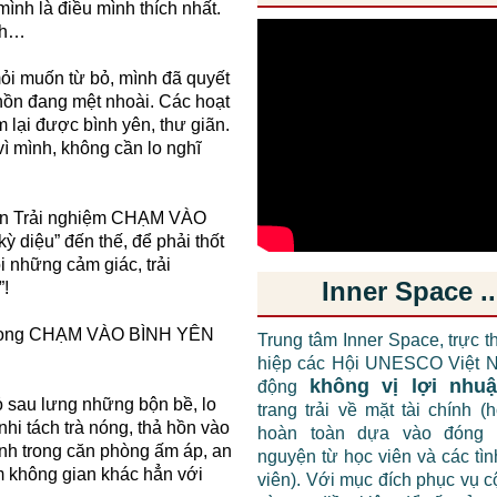
mình là điều mình thích nhất.
nh…
mỏi muốn từ bỏ, mình đã quyết
hồn đang mệt nhoài. Các hoạt
m lại được bình yên, thư giãn.
ì mình, không cần lo nghĩ
ian Trải nghiệm CHẠM VÀO
diệu” đến thế, để phải thốt
i những cảm giác, trải
Inner Space ..
”!
í trong CHẠM VÀO BÌNH YÊN
Trung tâm Inner Space, trực t
hiệp các Hội UNESCO Việt N
không vị lợi nhu
động
ỏ sau lưng những bộn bề, lo
trang trải về mặt tài chính (
nhi tách trà nóng, thả hồn vào
hoàn toàn dựa vào đóng 
h trong căn phòng ấm áp, an
nguyện từ học viên và các tì
ệm không gian khác hẳn với
viên). Với mục đích phục vụ 