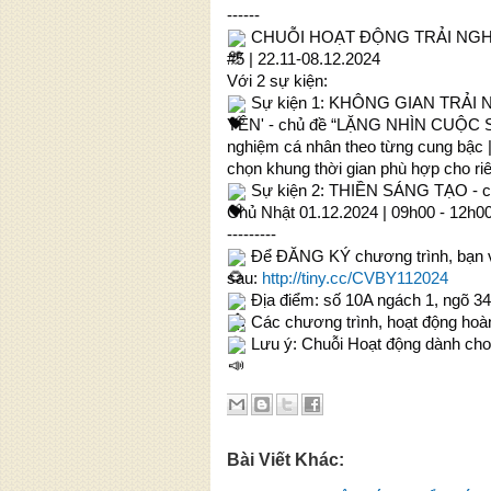
------
CHUỖI HOẠT ĐỘNG TRẢI NGHI
#5 | 22.11-08.12.2024
Với 2 sự kiện:
Sự kiện 1: KHÔNG GIAN TRẢI
YÊN' - chủ đề “LẶNG NHÌN CUỘC SỐN
nghiệm cá nhân theo từng cung bậc |
chọn khung thời gian phù hợp cho ri
Sự kiện 2: THIỀN SÁNG TẠO - c
Chủ Nhật 01.12.2024 | 09h00 - 12h0
---------
Để ĐĂNG KÝ chương trình, bạn vu
sau:
http://tiny.cc/CVBY112024
Địa điểm: số 10A ngách 1, ngõ 34
Các chương trình, hoạt động h
Lưu ý: Chuỗi Hoạt động dành cho c
Bài Viết Khác: