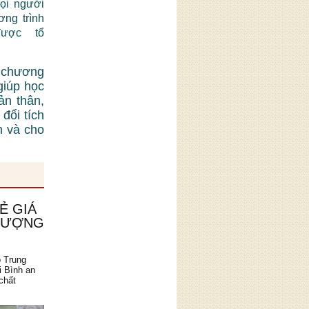
mọi người
ơng trình
được tổ
 chương
giúp học
ản thân,
đổi tích
n và cho
Ẻ GIÁ
 LƯỢNG
o Trung
i Bình an
chất