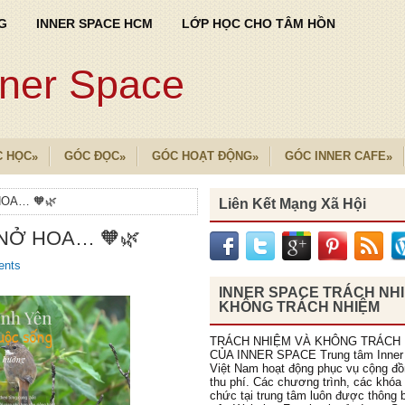
G
INNER SPACE HCM
LỚP HỌC CHO TÂM HỒN
nner Space
C HỌC
GÓC ĐỌC
GÓC HOẠT ĐỘNG
GÓC INNER CAFE
»
»
»
»
HOA… 🧡🌿
Liên Kết Mạng Xã Hội
 NỞ HOA… 🧡🌿
ents
INNER SPACE TRÁCH NH
KHÔNG TRÁCH NHIỆM
TRÁCH NHIỆM VÀ KHÔNG TRÁCH
CỦA INNER SPACE Trung tâm Inner
Việt Nam hoạt động phục vụ cộng đ
thu phí. Các chương trình, các khóa
chức tại trung tâm luôn được thông b