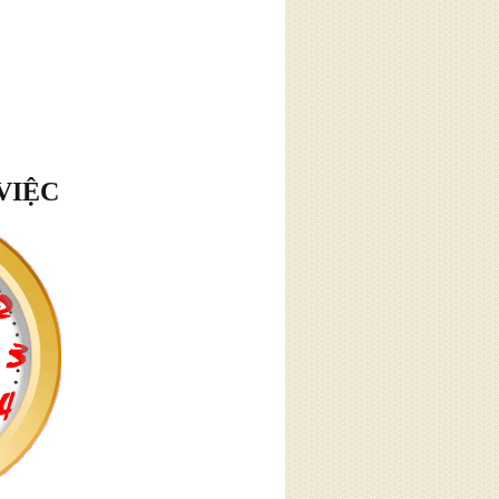
VIỆC
hân
tôi
ân. Hàng
à thường
 về những
m chế giận