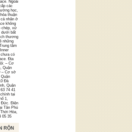
pace. Ngoài
cấp các
trường học,
thỏa thuận
 cá nhân ở
ace không
o chép, xử
g dưới bất
ích thương
về những
 Trung tâm
Inner
 chưa có
ace. Địa
ội: – Cơ
n, Quận
0 – Cơ sở
, Quận
10 Đà
ình, Quận
 63 74 41
chính tại
hố 1,
 Đức. Điện
tại Tân Phú
 Thới Hòa,
4 05 35
N RỘN