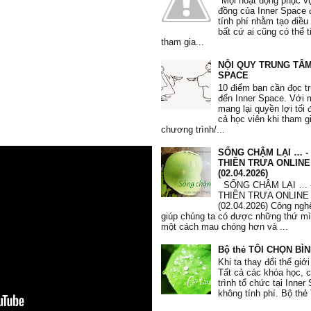
"Mọi hoạt động phục v
Tôi yêu bản thân tôi."
đồng của Inner Space 
tính phí nhằm tạo điều
Phi Yến
, 36 tuổi
bất cứ ai cũng có thể 
tham gia...
NỘI QUY TRUNG TÂM
SPACE
10 điểm bạn cần đọc t
"Tôi học được nhiều phương pháp
đến Inner Space. Với
nâng cao lòng quí trọng bản thân.
mang lại quyền lợi tối 
dụng phương pháp 10’ mỗi sáng và 
cả học viên khi tham g
Tôi biết đối mặt với những thất bại
chương trình/...
biếm và những thói quen xấu. Tôi 
quí mình hơn, quan tâm và dành t
SỐNG CHẬM LẠI … -
chăm sóc bản thân."
THIỀN TRƯA ONLINE
(02.04.2026)
Mạnh Hà
, 26 tuổi
SỐNG CHẬM LẠI … 
THIỀN TRƯA ONLINE
(02.04.2026) Công nghệ
giúp chúng ta có được những thứ m
một cách mau chóng hơn và ...
Bộ thẻ TÔI CHỌN BÌ
"Từ khi tham gia khoá học, em c
Khi ta thay đổi thế giới
sâu sắc hơn mình đang tự huỷ hoại
Tất cả các khóa học,
thui chột đi những giá trị vốn có c
trình tổ chức tại Inne
Qua các bài tập, các tấm thẻ giá t
không tính phí. Bộ thẻ 
thuật toán, trắc nghiệm, em hiểu h
thân và thôi không lo lắng về những