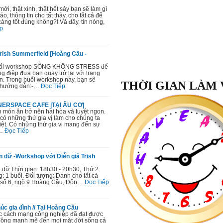
mới, thật xinh, thật hết sảy bạn sẽ làm gì
, thông tin cho tất thảy, cho tất cả để
àng tốt đúng không?! Và đây, tin nóng,
p
sh Summerfield [Hoàng Cầu -
 buổi workshop SỐNG KHÔNG STRESS để
điệp đưa bạn quay trở lại với trạng
n. Trong buổi workshop này, bạn sẽ
THỜI GIAN LÀM 
d hướng dẫn:-…
Đọc Tiếp
NNERSPACE CAFE |TẠI ÂU CƠ|
 món ăn trở nên hài hòa và tuyệt ngon.
 có những thứ gia vị làm cho chúng ta
ệt. Có những thứ gia vị mang đến sự
…
Đọc Tiếp
n dữ -Workshop với Diễn giả Trish
Lớp Học:
 dữ Thời gian: 18h30 - 20h30, Thứ 2
Quý Trọng Bản Thân
: 1 buổi. Đối tượng: Dành cho tất cả
, số 6, ngõ 9 Hoàng Cầu, Đốn…
Đọc Tiếp
"Sau khoá học
Quý Trọng Bản T
nhận biết được giá trị của bản th
ngày tôi tự cười tươi với mình v
c gia đình // Tại Hoàng Cầu
xuyên tự nhắc nhở với chính mình
c cách mạng công nghiệp đã đạt được
giá trị mình có. Đã bắt đầu biết kiề
c động mạnh mẽ đến mọi mặt đời sống cả