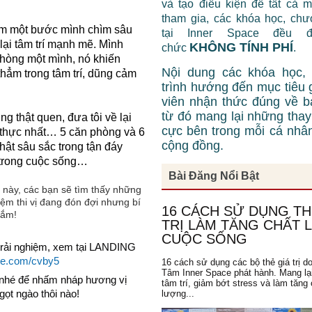
và tạo điều kiện để tất cả 
tham gia, các khóa học, chư
êm một bước mình chìm sâu
tại Inner Space đều 
lại tâm trí mạnh mẽ. Mình
KHÔNG TÍNH PHÍ
chức
.
 phòng một mình, nó khiến
Nội dung các khóa học,
hẳm trong tâm trí, dũng cảm
trình hướng đến mục tiêu 
viên nhận thức đúng về b
từ đó mang lại những thay 
g thật quen, đưa tôi về lại
cực bên trong mỗi cá nhâ
thực nhất… 5 căn phòng và 6
cộng đồng.
thật sâu sắc trong tận đáy
u trong cuộc sống…
Bài Đăng Nổi Bật
này, các bạn sẽ tìm thấy những
iệm thi vị đang đón đợi nhưng bí
16 CÁCH SỬ DỤNG TH
lắm!
TRỊ LÀM TĂNG CHẤT
CUỘC SỐNG
 trải nghiệm, xem tại LANDING
ite.com/cvby5
16 cách sử dụng các bộ thẻ giá trị d
Tâm Inner Space phát hành. Mang lạ
h nhé để nhấm nháp hương vị
tâm trí, giảm bớt stress và làm tăng 
gọt ngào thôi nào!
lượng...