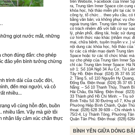
trên Website, Facebook của Inner S
ra, Trung tâm Inner Space còn cung 
khóa học, hội thảo miễn phí tại các 
công ty, tổ chức… theo yêu cầu, có 
bằng văn bản; và không phục vụ cho
A…
ngoài trung tâm. Trung tâm Inner Sp
có trách nhiệm đối với bất cứ sự sa
lý, phân phối, đăng tải, hoặc sử dụn
 những giọt nước mắt, những
cứ hình thức nào khác (nhằm mục đ
mại, chữa bệnh, tuyên truyền v.v..) 
nội dung các khóa học, hội thảo của
từ các cá nhân mạo danh Trung tâm 
ựa chọn đúng đắn: cho phép
Space hoặc từ các tổ chức khác mà
sự cho phép của Trung tâm Inner Sp
 ốc đảo yên bình tưởng chừng
chỉ các Trung tâm Inner Space: Hà N
sở 1: Số 10A Ngõ 34 Âu Cơ, Tứ Liê
Tây Hồ. Điện thoại: (024) 35 37 65 1
2: Tầng 5, số 110 Nguyễn Hy Quang
ành trình dài của cuộc đời,
Đống Đa. Điện thoại: (024) 35 37 65 
mình, đến mọi người, và cỏ
Nẵng: – Số 10 Thanh Thủy, Thanh B
Hải Châu, Đà Nẵng. Điện thoại: (023)
ất nhiều...
33 Thành phố Hồ Chí Minh: – Trụ sở 
Bình Triệu Số 30 Đường số 7, Khu p
trạng vô cùng hỗn độn, buồn
Phường Hiệp Bình Chánh, Quận Thủ
thoại: (028) 628 39 609 – Chi nhánh 
.. nhiều lắm. Vậy mà giờ tôi
75/2-4, Lý Thánh Tông, Phường Tân
ón nhận lấy cảm xúc chân thực
Quận Tân Phú. Điện thoại: (028) 626
BÌNH YÊN GIỮA DÒNG BẬ