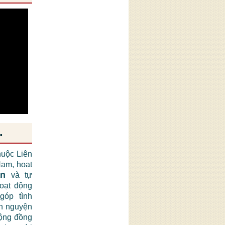
.
huộc Liên
am, hoạt
ận
và tự
hoạt động
góp tình
nh nguyện
cộng đồng