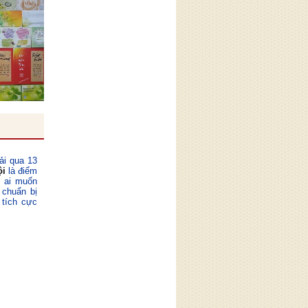
ải qua 13
ội
là điểm
ỳ ai muốn
 chuẩn bị
 tích cực