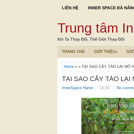
LIÊN HỆ
INNER SPACE ĐÀ NẴN
Trung tâm I
Khi Ta Thay Đổi, Thế Giới Thay Đổi
TRANG CHỦ
GIỚI THIỆU
GÓ
»
Home
» » TẠI SAO CÂY TÁO LẠI NỞ 
TẠI SAO CÂY TÁO LẠI
InnerSpace Hanoi
10:26
No comm