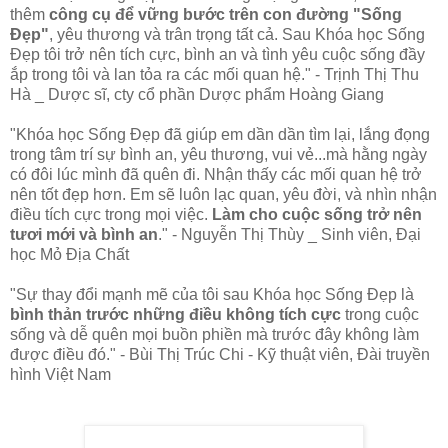
thêm
công cụ để vững bước trên con đường "Sống
Đẹp"
, yêu thương và trân trọng tất cả. Sau
Khóa học Sống
Đẹp tôi trở nên tích cực, bình an và tình yêu cuộc sống đầy
ắp trong tôi và lan tỏa ra các mối quan hệ." - Trịnh Thị Thu
Hà _ Dược sĩ, cty cổ phần Dược phẩm Hoàng Giang
"
Khóa học Sống Đẹp đã giúp em dần dần tìm lại, lắng đọng
trong tâm trí sự bình an, yêu thương, vui vẻ...mà hằng ngày
có đôi lúc mình đã quên đi. Nhận thấy các mối quan hệ trở
nên tốt đẹp hơn. Em sẽ luôn lạc quan, yêu đời, và nhìn nhận
điều tích cực trong mọi việc.
Làm cho cuộc sống trở nên
tươi mới và bình an
." - Nguyễn Thị Thùy _ Sinh viên, Đại
học Mỏ Địa Chất
"Sự thay đổi mạnh mẽ của tôi sau
Khóa học Sống Đẹp
là
bình thản trước những điều không tích cực
trong cuộc
sống và dễ quên mọi buồn phiền mà trước đây không làm
được điều đó." - Bùi Thị Trúc Chi - Kỹ thuật viên, Đài truyền
hình Việt Nam