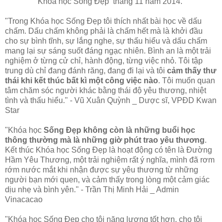
Khóa học Sống Đẹp
tháng 11 năm 2014.
"Trong
Khóa học Sống Đẹp tôi thích nhất bài học về dấu
chấm. Dấu chấm không phải là chấm hết mà là khởi đầu
cho sự bình tĩnh, sự lắng nghe, sự thấu hiểu và dấu chấm
mang lại sự sáng suốt đáng ngạc nhiên. Bình an là một trải
nghiệm ở từng cử chỉ, hành động, từng việc nhỏ. Tôi tập
trung dù chỉ đang đánh răng, đang đi lại và tôi
cảm thấy thư
thái khi kết thúc bất kì một công việc nào
. Tôi muốn quan
tâm chăm sóc người khác bằng thái độ yêu thương, nhiệt
tình và thấu hiểu." - Vũ Xuân Quỳnh _ Dược sĩ, VPĐD Kwan
Star
"
Khóa học
Sống Đẹp không còn là những buổi học
thông thường mà là những giờ phút trao yêu thương
.
Kết thúc
Khóa học Sống Đẹp là hoạt động có tên là Đường
Hầm Yêu Thương, một trải nghiệm rất ý nghĩa, mình đã rơm
rớm nước mắt khi nhận được sự yêu thương từ những
người bạn mới quen, và cảm thấy trong lòng một cảm giác
dịu nhẹ và bình yên." - Trần Thị Minh Hải _ Admin
Vinacacao
"
Khóa học Sống Đẹp cho tôi năng lượng tốt hơn, cho tôi