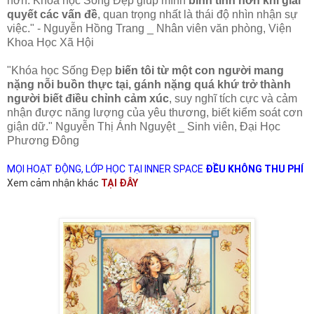
hơn.
Khóa học Sống Đẹp giúp mình
bình tĩnh hơn khi giải
quyết các vấn đề
, quan trọng nhất là thái độ nhìn nhận sự
việc." - Nguyễn Hồng Trang _ Nhân viên văn phòng, Viện
Khoa Học Xã Hội
"
Khóa học Sống Đẹp
biến tôi từ một con người mang
nặng nỗi buồn thực tại, gánh nặng quá khứ trở thành
người biết điều chỉnh cảm xúc
, suy nghĩ tích cực và cảm
nhận được năng lượng của yêu thương, biết kiểm soát cơn
giận dữ." Nguyễn Thị Ánh Nguyệt _ Sinh viên, Đại Học
Phương Đông
MỌI HOẠT ĐỘNG, LỚP HỌC TẠI INNER SPACE
ĐỀU KHÔNG THU PHÍ
Xem cảm nhận khác
TẠI ĐÂY