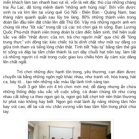
mến khách làm tan nhanh bao rụt rè, vốn là nét đặc thù của những chàng
trai Âu Lạc, đã từng mệnh danh “những anh hùng núp”. Bởi vốn được
sinh ra và lớn lên tại vùng quê Gò Nổi - Điện Bàn - Quảng Nam, bao
tháng năm quanh quẩn sau lũy tre làng, 80% những thành viên trong
đoàn lần đầu tiên đặt chân lên đất Thủ Đô. Vậy mà những người anh em
chúng tôi như “lột xác” trong tất cả các trò chơi giá trị sống. Bạn Lương
Quốc Phú-một thành viên trong đoàn bị câm điếc bẫm sinh, thể hiện suất
sắc vai diễn “nhặt được của rơi, trả cho người mất” qua chủ đề “lòng
trung thực” với động tác kéo chiếc túi bị dính chặt như một sự dằng co
giữa tính tham và tiếng lòng chân thật. Tình tiết “hậu tạ” bằng tấm thẻ giá
trị sống và đáp lại tấm chân thành là sợi dây chuỗi hạt trên tay, làm tất
cả những người có mặt trong cuộc giao lưu chiều hôm ấy cảm xúc dâng
lên chất ngất.
Trò chơi những đức hạnh tôn trọng, yêu thương, can đảm được
chuyển tải bằng những ngôn ngữ khác nhau, như tranh vẽ, hóa trang, hát
ca, bày tỏ... tạo nên những sắc màu lấp lánh tính sáng tạo.
Suốt 3 giờ liền với 4 trò chơi mới mẻ, dễ dàng nhưng ẩn chứa
những thông điệp sâu sắc về cuộc sống, cả đoàn chúng tôi như cùng
nhau cất tiếng ca theo ngọn gió lạ, ngọn gió bất chợt trở nên thân thương
từ phút nào không hay biết. Ngọn gió mát lành ấy nâng những tâm hồn
bay vút cao, để lại cái níu chân vương vấn bao tâm hồn trong phút chia
tay.