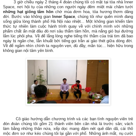
3 giờ chiều ngày 2 tháng 4 đoàn chúng tôi có mặt tại tòa nhà Inner
Space, nơi hội tụ của những con người ngày đêm miệt mài chăm tưới
những hạt giống tâm hồn
chờ mùa đơm hoa, tỏa hương thơm dâng
đời. Bước vào không gian
Inner Space
, chúng tôi như quên mình đang
sống giữa lòng thành phố Hà Nội náo nhiệt... Một không gian khiến tâm
thức tự nhiên làm cuộc hành trình quay về với chính mình với những
phẩm chất ẩn mật đâu đó nơi sâu thẳm tâm hồn, mà nắng gió bụi đường
lắm lúc phôi pha. Về để lắng lòng nghe tiếng thì thầm của trái tim đã bao
ngày bị ngăn che, lẫn khuất bởi tiếng gọi trần ai gào thét giữa dòng đời.
Về để ngắm nhìn chính ta nguyên vẹn, đủ đầy, mãn túc... hiện hữu trong
không gian nội tâm yên bình.
Cô giáo hướng dẫn chương trình và các bạn tình nguyện viên trẻ
đón đoàn chúng tôi gồm 21 thành viên bên căn nhà lá trước sân; vách
làm bằng những thân nứa, xếp dọc mang đậm nét quê dân dã, cái thô
mộc đơn sơ như kéo chúng tôi lại gần với phố. Những ánh mắt, nụ cười