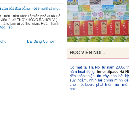
 cần bắt đầu bằng một ý nghĩ và một
 Triệu Triệu Việc Tốt trên phố đi bộ Hồ
việc tốt đi! THỞ KHÔNG RA HƠI: Việc
mà tớ làm gì có thời gian. Hoàn thành
Đọc Tiếp
 chủ
Bài đăng Cũ hơn →
HỌC VIÊN NÓI...
Có mặt tại Hà Nội từ năm 2005, tr
năm hoạt động,
Inner Space Hà N
đến thân thiện, tin cậy cho bất k
suy ngẫm, nhìn lại chính mình để
cho một bước phát triển mới mẻ,
hơn.