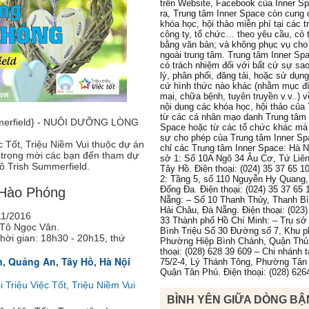
trên Website, Facebook của Inner S
ra, Trung tâm Inner Space còn cung 
khóa học, hội thảo miễn phí tại các 
công ty, tổ chức… theo yêu cầu, có 
bằng văn bản; và không phục vụ cho
ngoài trung tâm. Trung tâm Inner Sp
có trách nhiệm đối với bất cứ sự sa
lý, phân phối, đăng tải, hoặc sử dụn
cứ hình thức nào khác (nhằm mục đ
mại, chữa bệnh, tuyên truyền v.v..) 
nội dung các khóa học, hội thảo của
từ các cá nhân mạo danh Trung tâm 
ummerfield} - NUÔI DƯỠNG LÒNG
Space hoặc từ các tổ chức khác mà
sự cho phép của Trung tâm Inner Sp
c Tốt, Triệu Niềm Vui thuộc dự án
chỉ các Trung tâm Inner Space: Hà N
n trọng mời các bạn đến tham dự
sở 1: Số 10A Ngõ 34 Âu Cơ, Tứ Liê
cô Trish Summerfield.
Tây Hồ. Điện thoại: (024) 35 37 65 1
2: Tầng 5, số 110 Nguyễn Hy Quang
Đống Đa. Điện thoại: (024) 35 37 65 
 Hào Phóng
Nẵng: – Số 10 Thanh Thủy, Thanh B
Hải Châu, Đà Nẵng. Điện thoại: (023)
/11/2016
33 Thành phố Hồ Chí Minh: – Trụ sở 
 Tô Ngọc Vân.
Bình Triệu Số 30 Đường số 7, Khu p
hời gian: 18h30 - 20h15, thứ
Phường Hiệp Bình Chánh, Quận Thủ
thoại: (028) 628 39 609 – Chi nhánh 
, Quảng An, Tây Hồ, Hà Nội
75/2-4, Lý Thánh Tông, Phường Tân
Quận Tân Phú. Điện thoại: (028) 626
 Triệu Việc Tốt, Triệu Niềm Vui
BÌNH YÊN GIỮA DÒNG BẬ