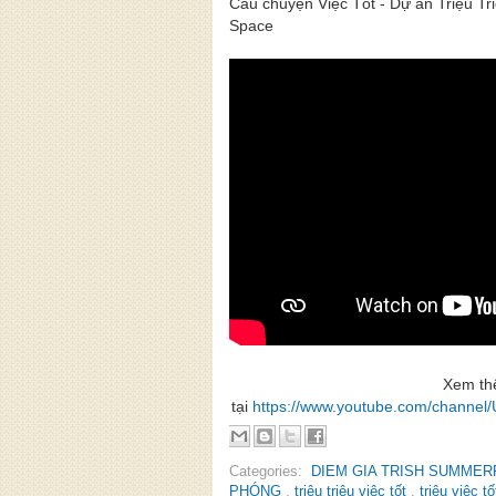
Câu chuyện Việc Tốt - Dự án Triệu Tri
Space
Xem t
tại
https://www.youtube.com/chan
Categories:
DIEM GIA TRISH SUMMER
PHÓNG
,
triệu triệu việc tốt
,
triệu việc t