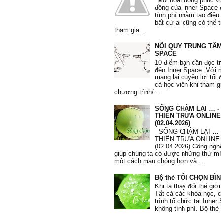
"Mọi hoạt động phục v
đồng của Inner Space 
Phi Yến
, 36 tuổi
tính phí nhằm tạo điều
bất cứ ai cũng có thể 
tham gia...
NỘI QUY TRUNG TÂM
SPACE
10 điểm bạn cần đọc t
"Tôi học được nhiều phương pháp
đến Inner Space. Với
nâng cao lòng quí trọng bản thân.
mang lại quyền lợi tối 
dụng phương pháp 10’ mỗi sáng và 
cả học viên khi tham g
Tôi biết đối mặt với những thất bại
chương trình/...
biếm và những thói quen xấu. Tôi 
quí mình hơn, quan tâm và dành t
SỐNG CHẬM LẠI … -
chăm sóc bản thân."
THIỀN TRƯA ONLINE
(02.04.2026)
Mạnh Hà
, 26 tuổi
SỐNG CHẬM LẠI … 
THIỀN TRƯA ONLINE
(02.04.2026) Công nghệ
giúp chúng ta có được những thứ m
một cách mau chóng hơn và ...
"Từ khi tham gia khoá học, em c
Bộ thẻ TÔI CHỌN BÌ
sâu sắc hơn mình đang tự huỷ hoại
Khi ta thay đổi thế giới
thui chột đi những giá trị vốn có c
Tất cả các khóa học,
Qua các bài tập, các tấm thẻ giá t
trình tổ chức tại Inne
thuật toán, trắc nghiệm, em hiểu h
không tính phí. Bộ thẻ 
thân và thôi không lo lắng về những
trước mắt nữa."