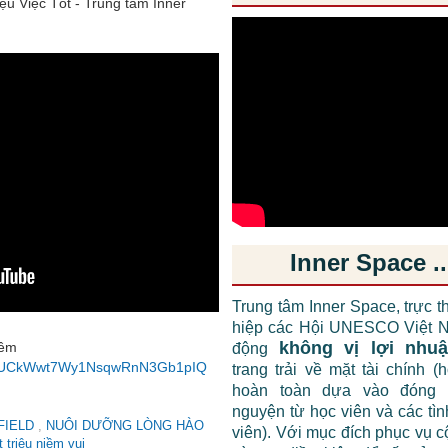
ệu Việc Tốt - Trung tâm Inner
Inner Space ..
Trung tâm Inner Space, trực t
hiệp các Hội UNESCO Việt N
không vị lợi nhu
hêm
động
nel/UCkWwt7Wy1NsqwRnN3Gb1pIQ
trang trải về mặt tài chính (
hoàn toàn dựa vào đóng 
nguyện từ học viên và các tì
FIELD
,
NUÔI DƯỠNG LÒNG HÀO
viên). Với mục đích phục vụ 
ốt triệu niềm vui