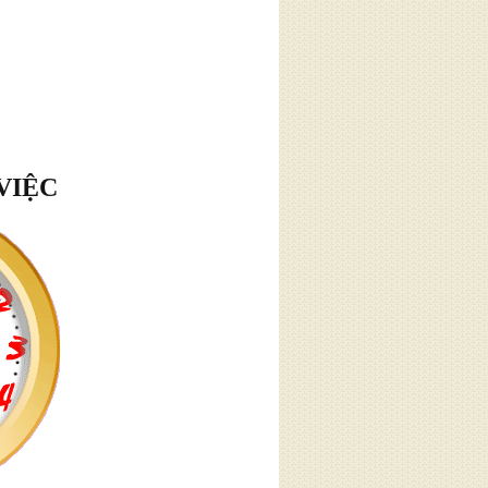
VIỆC
hân
tôi
ân. Hàng
à thường
 về những
m chế giận
quanh."