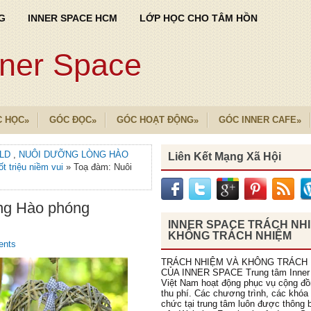
G
INNER SPACE HCM
LỚP HỌC CHO TÂM HỒN
nner Space
C HỌC
GÓC ĐỌC
GÓC HOẠT ĐỘNG
GÓC INNER CAFE
»
»
»
»
ELD
,
NUÔI DƯỠNG LÒNG HÀO
Liên Kết Mạng Xã Hội
tốt triệu niềm vui
» Toạ đàm: Nuôi
ng Hào phóng
INNER SPACE TRÁCH NH
KHÔNG TRÁCH NHIỆM
ents
TRÁCH NHIỆM VÀ KHÔNG TRÁCH
CỦA INNER SPACE Trung tâm Inner
Việt Nam hoạt động phục vụ cộng đ
thu phí. Các chương trình, các khóa
chức tại trung tâm luôn được thông b