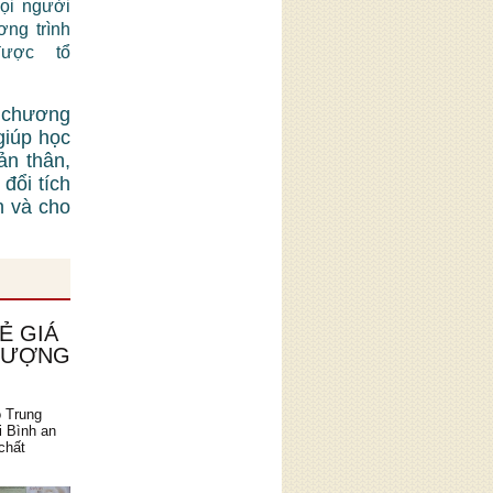
mọi người
ơng trình
được tổ
 chương
giúp học
ản thân,
đổi tích
n và cho
Ẻ GIÁ
 LƯỢNG
o Trung
i Bình an
chất