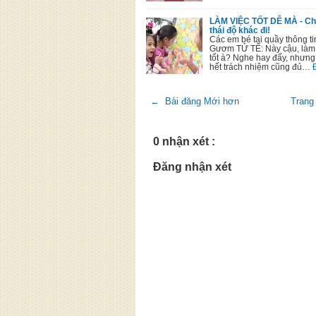
LÀM VIỆC TỐT DỄ MÀ - Chỉ
thái độ khác đi!
Các em bé tại quầy thông tin
Gươm TỬ TẾ: Này cậu, làm 
tốt à? Nghe hay đấy, nhưng 
hết trách nhiệm cũng đủ…
← Bài đăng Mới hơn
Trang
0 nhận xét :
Đăng nhận xét