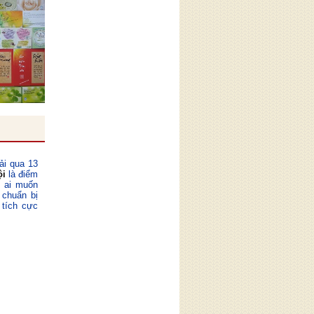
ải qua 13
ội
là điểm
ỳ ai muốn
 chuẩn bị
 tích cực