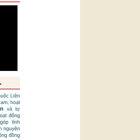
.
huộc Liên
am, hoạt
ận
và tự
hoạt động
góp tình
nh nguyện
cộng đồng