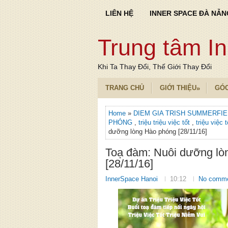
LIÊN HỆ
INNER SPACE ĐÀ NẴN
Trung tâm I
Khi Ta Thay Đổi, Thế Giới Thay Đổi
TRANG CHỦ
GIỚI THIỆU
GÓ
»
Home
»
DIEM GIA TRISH SUMMERFI
PHÓNG
,
triệu triệu việc tốt
,
triệu việc 
dưỡng lòng Hào phóng [28/11/16]
Toạ đàm: Nuôi dưỡng lò
[28/11/16]
InnerSpace Hanoi
10:12
No comm