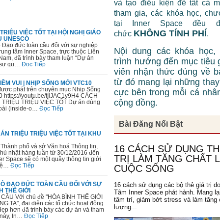
và tạo điều kiện để tất cả 
tham gia, các khóa học, chư
tại Inner Space đều 
KHÔNG TÍNH PHÍ
TRIỆU VIỆC TỐT TẠI HỘI NGHỊ GIÁO
chức
.
U UNESCO
rò Đạo đức toàn cầu đối với sự nghiệp
Nội dung các khóa học,
Trung tâm Inner Space, trực thuộc Liên
am, đã trình bày tham luận “Dự án
trình hướng đến mục tiêu 
g sự qu…
Đọc Tiếp
viên nhận thức đúng về b
từ đó mang lại những thay 
NIỀM VUI | NHỊP SỐNG MỚI VTC10
 được phát trên chuyên mục Nhịp Sống
cực bên trong mỗi cá nhâ
0 https://youtu.be/tIiJAC1y9H4 CÁCH
cộng đồng.
RIỆU TRIỆU VIỆC TỐT Dự án dùng
goài (inside-o…
Đọc Tiếp
Bài Đăng Nổi Bật
 ÁN TRIỆU TRIỆU VIỆC TỐT TẠI KHU
hành phố và sở Văn hoá Thông tin,
16 CÁCH SỬ DỤNG TH
 Chủ nhật hàng tuần từ 30/12/2016 đến
TRỊ LÀM TĂNG CHẤT
er Space sẽ có một quầy thông tin giới
Việ…
Đọc Tiếp
CUỘC SỐNG
TRÒ ĐẠO ĐỨC TOÀN CẦU ĐỐI VỚI SỰ
16 cách sử dụng các bộ thẻ giá trị d
H THẾ GIỚI
Tâm Inner Space phát hành. Mang lạ
ẦU Với chủ đề "HÒA BÌNH THẾ GIỚI
tâm trí, giảm bớt stress và làm tăng 
TA", đại diện các tổ chức hoạt động
lượng...
đẹp hơn đã trình bày các dự án và tham
 này, In…
Đọc Tiếp