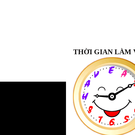
THỜI GIAN LÀM 
Lớp Học:
Quý Trọng Bản Thân
"Sau khoá học
Quý Trọng Bản T
nhận biết được giá trị của bản th
ngày tôi tự cười tươi với mình v
xuyên tự nhắc nhở với chính mình
giá trị mình có. Đã bắt đầu biết kiề
dữ, tôn trọng những người xung 