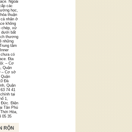
pace. Ngoài
cấp các
trường học,
thỏa thuận
 cá nhân ở
ace không
o chép, xử
g dưới bất
ích thương
về những
 Trung tâm
Inner
 chưa có
ace. Địa
ội: – Cơ
n, Quận
0 – Cơ sở
, Quận
10 Đà
ình, Quận
 63 74 41
chính tại
hố 1,
 Đức. Điện
tại Tân Phú
 Thới Hòa,
4 05 35
N RỘN