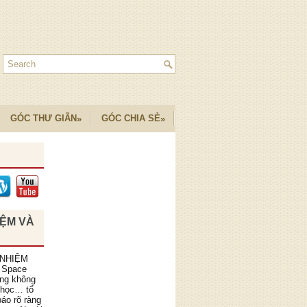
GÓC THƯ GIÃN
GÓC CHIA SẺ
»
»
IỆM VÀ
 NHIỆM
 Space
ồng không
 học… tổ
áo rõ ràng