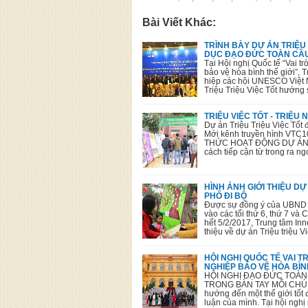
Bài Viết Khác:
TRÌNH BÀY DỰ ÁN TRIỆU 
DỤC ĐẠO ĐỨC TOÀN CẦ
Tại Hội nghị Quốc tế “Vai t
bảo vệ hòa bình thế giới”, 
hiệp các hội UNESCO Việt N
Triệu Triệu Việc Tốt hướn
TRIỆU VIỆC TỐT - TRIỆU 
Dự án Triệu Triệu Việc Tốt
Mới kênh truyền hình VTC1
THỨC HOẠT ĐỘNG DỰ ÁN T
cách tiếp cận từ trong ra n
HÌNH ẢNH GIỚI THIỆU DỰ
PHỐ ĐI BỘ
Được sự đồng ý của UBND T
vào các tối thứ 6, thứ 7 và
hết 5/2/2017, Trung tâm Inn
thiệu về dự án Triệu triệu 
HỘI NGHỊ QUỐC TẾ VAI 
NGHIỆP BẢO VỆ HÒA BÌN
HỘI NGHỊ ĐẠO ĐỨC TOÀN C
TRONG BÀN TAY MỖI CHÚNG 
hướng đến một thế giới tốt 
luận của mình. Tại hội nghị