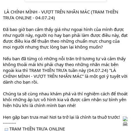
LÀ CHÍNH MÌNH - VƯỢT TRÊN NHÃN MÁC (TRẠM THIỀN
TRƯA ONLINE - 04.07.24)
Đã bao giờ bạn cảm thấy giá như ngoại hình của mình được
như người này, người nọ hay bạn phải làm được điều này, đạt
được điều kia để thuận theo những chuẩn mực chung của
mọi người nhưng thực lòng bạn lại không muốn?
Nếu bạn đã từng có những nỗi trăn trở tương tự và cảm thấy
không thoải mái khi phải chạy theo những nhãn mác bên
ngoài kia thì TRẠM THIỀN TRƯA tuần này (04.07.24) “LÀ
CHÍNH MÌNH - VƯỢT TRÊN NHÃN MÁC” là một gợi ý tuyệt vời
dành cho bạn rồi.
Chúng ta sẽ cùng nhau khám phá và thí nghiệm cách để thoát
khỏi những áp lực vô hình kia và được cảm nhận sự bình yên
hiện hữu khi là chính mình bạn nhé!
Hẹn gặp bạn trưa mai! Nơi ta trở lại là chính ta thuở trước!
---------
TRẠM THIỀN TRƯA ONLINE