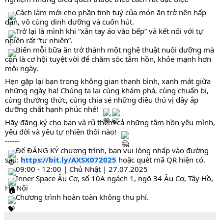
Cách làm mới cho phần tinh tuý của món ăn trở nên hấp
dẫn, vô cùng dinh dưỡng và cuốn hút.
Trở lại là mình khi “xắn tay áo vào bếp” và kết nối với tự
nhiên rất “tự nhiên”.
Biến mỗi bữa ăn trở thành một nghệ thuật nuôi dưỡng mà
còn là cơ hội tuyệt vời để chăm sóc tâm hồn, khỏe mạnh hơn
mỗi ngày.
Hẹn gặp lại bạn trong không gian thanh bình, xanh mát giữa
những ngày hạ! Chúng ta lại cùng khám phá, cùng chuẩn bị,
cùng thưởng thức, cùng chia sẻ những điều thú vị đầy ắp
dưỡng chất hạnh phúc nhé!
Hãy đăng ký cho bạn và rủ thêm cả những tâm hồn yêu mình,
yêu đời và yêu tự nhiên thôi nào!
------
Để ĐĂNG KÝ chương trình, bạn vui lòng nhấp vào đường
sau:
https://bit.ly/AXSX072025
hoặc quét mã QR hiện có.
09:00 - 12:00 | Chủ Nhật | 27.07.2025
Inner Space Âu Cơ, số 10A ngách 1, ngõ 34 Âu Cơ, Tây Hồ,
Hà Nội
Chương trình hoàn toàn không thu phí.