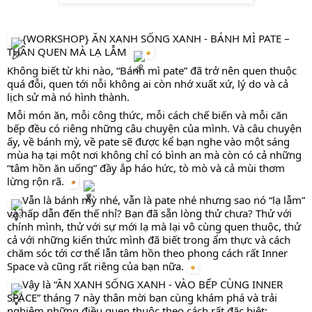
{WORKSHOP} ĂN XANH SỐNG XANH - BÁNH MÌ PATE –
THÂN QUEN MÀ LẠ LẪM
Không biết từ khi nào, “Bánh mì pate” đã trở nên quen thuộc
quá đỗi, quen tới nỗi không ai còn nhớ xuất xứ, lý do và cả
lịch sử mà nó hình thành.
Mỗi món ăn, mỗi công thức, mỗi cách chế biến và mỗi căn
bếp đều có riêng những câu chuyện của mình. Và câu chuyện
ấy, về bánh mỳ, về pate sẽ được kể bạn nghe vào một sáng
mùa hạ tại một nơi không chỉ có bình an mà còn có cả những
“tâm hồn ăn uống” đầy ắp háo hức, tò mò và cả mùi thơm
lừng rộn rã.
Vẫn là bánh mỳ nhé, vẫn là pate nhé nhưng sao nó “lạ lẫm”
và hấp dẫn đến thế nhỉ? Bạn đã sẵn lòng thử chưa? Thử với
chính mình, thử với sự mới lạ mà lại vô cùng quen thuộc, thử
cả với những kiến thức mình đã biết trong ẩm thực và cách
chăm sóc tới cơ thể lẫn tâm hồn theo phong cách rất Inner
Space và cũng rất riêng của bạn nữa.
Vậy là “ĂN XANH SỐNG XANH - VÀO BẾP CÙNG INNER
SPACE” tháng 7 này thân mời bạn cùng khám phá và trải
nghiệm những điều quen thuộc theo cách rất đặc biệt: