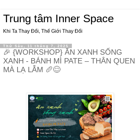
Trung tâm Inner Space
Khi Ta Thay Đổi, Thế Giới Thay Đổi
Thứ Sáu, 11 tháng 7, 2025
🎉 {WORKSHOP} ĂN XANH SỐNG
XANH - BÁNH MÌ PATE – THÂN QUEN
MÀ LẠ LẪM 🥖😊