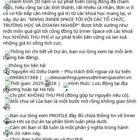
Hành trình 20 năm vì sự phát triển cộng đồng đã chạm
mốc, hiểu rằng tại các tỉnh thành, rất nhiều cá nhân, đơn vị ít
có cơ hội tiếp cận những giá trị từ các khoá học mang lại, vì
vậy, dự án: "MANG INNER SPACE TỚI VỚI CÁC TỔ CHỨC,
TRƯỜNG HỌC VÀ DOANH NGHIỆP" được khởi xướng như
một món quà gửi tới cộng đồng từ Inner Space với các khoá
học KHÔNG THU PHÍ vì sự phát triển bền vững và lan toả
những giá trị sống tích cực.
Thông tin chi tiết về Dự án, bạn vui lòng xem tại mỗi ảnh
(trong bài đăng).
Thông tin liên hệ:
Chị Nguyễn Vũ Diệu Oanh – Phụ trách Đối ngoại và Sự kiện
0968631388 |
dieuoanhnguyenvu@innerspacehn.vn
Thời gian: 2025-2026 |
Hình thức: Lưu động tại địa
phương hoặc tại Hà Nội
Chi phí: KHÔNG THU PHÍ (đóng góp tự nguyện nếu có).
Mỗi chia sẻ của bạn là một bước mở rộng không gian bình
an!
Bạn vui lòng xem PROFILE đầy đủ chứa thông tin về Inner
Space HN và Dự án tại phần bình luận phía dưới.
Cảm ơn Bạn vì đã luôn là một phần ý nghĩa trong hành
trình 20 năm này.
Chúc Bạn luôn bình an và thư thái.