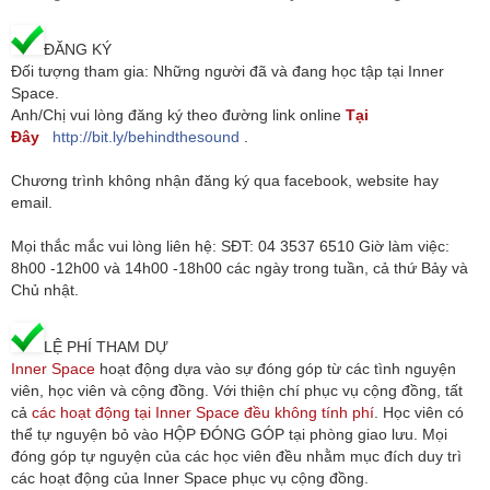
ĐĂNG KÝ
Đối tượng tham gia: Những người đã và đang học tập tại Inner
Space.
Anh/Chị vui lòng đăng ký theo đường link online
Tại
Đây
http://bit.ly/
behindthesound
.
Chương trình không nhận đăng ký qua facebook, website hay
email.
Mọi thắc mắc vui lòng liên hệ: SĐT: 04 3537 6510 Giờ làm việc:
8h00 -12h00 và 14h00 -18h00 các ngày trong tuần, cả thứ Bảy và
Chủ nhật.
LỆ PHÍ THAM DỰ
Inner Space
hoạt động dựa vào sự đóng góp từ các tình nguyện
viên, học viên và cộng đồng. Với thiện chí phục vụ cộng đồng, tất
cả
các hoạt động tại Inner Space đều không tính phí
. Học viên có
thể tự nguyện bỏ vào HỘP ĐÓNG GÓP tại phòng giao lưu. Mọi
đóng góp tự nguyện của các học viên đều nhằm mục đích duy trì
các hoạt động của Inner Space phục vụ cộng đồng.