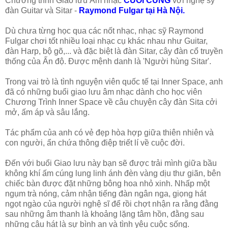
Chương trình Giao lưu Âm nhạc
CUỐI CÙNG
với nghệ sỹ
đàn Guitar và Sitar -
Raymond Fulgar tại Hà Nội.
Dù chưa từng học qua các nốt nhạc, nhạc sỹ Raymond
Fulgar chơi tốt nhiều loại nhạc cụ khác nhau như Guitar,
đàn Harp, bộ gõ,... và đặc biệt là đàn Sitar, cây đàn cổ truyền
thống của Ấn độ. Được mệnh danh là 'Người hùng Sitar'.
Trong vai trò là tình nguyện viên quốc tế tại Inner Space, anh
đã có những buổi giao lưu âm nhạc dành cho học viên
Chương Trình Inner Space về câu chuyện cây đàn Sita cởi
mở, ấm áp và sâu lắng.
Tác phẩm của anh có vẻ đẹp hòa hợp giữa thiên nhiên và
con người, ẩn chứa thông điệp triết lí về cuộc đời.
Đến với buổi Giao lưu này bạn sẽ được trải mình giữa bầu
không khí ấm cúng lung linh ánh đèn vàng dịu thư giãn, bên
chiếc bàn được đặt những bông hoa nhỏ xinh. Nhấp một
ngụm trà nóng, cảm nhận tiếng đàn ngân nga, giọng hát
ngọt ngào của người nghệ sĩ để rồi chợt nhận ra rằng đằng
sau những âm thanh là khoảng lặng tâm hồn, đằng sau
những câu hát là sự bình an và tình yêu cuộc sống.