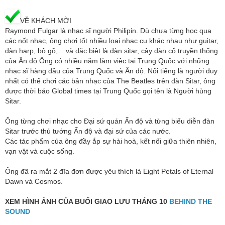
VỀ KHÁCH MỜI
Raymond Fulgar là nhạc sĩ người Philipin. Dù chưa từng học qua
các nốt nhạc, ông chơi tốt nhiều loại nhạc cụ khác nhau như guitar,
đàn harp, bộ gõ,... và đặc biệt là đàn sitar, cây đàn cổ truyền thống
của Ấn độ.Ông có nhiều năm làm việc tại Trung Quốc với những
nhạc sĩ hàng đầu của Trung Quốc và Ấn độ. Nổi tiếng là người duy
nhất có thể chơi các bản nhạc của The Beatles trên đàn Sitar, ông
được thời báo Global times tại Trung Quốc gọi tên là Người hùng
Sitar.
Ông từng chơi nhạc cho Đại sứ quán Ấn độ và từng biểu diễn đàn
Sitar trước thủ tướng Ấn độ và đại sứ của các nước.
Các tác phẩm của ông đầy ắp sự hài hoà, kết nối giữa thiên nhiên,
vạn vật và cuộc sống.
Ông đã ra mắt 2 đĩa đơn được yêu thích là Eight Petals of Eternal
Dawn và Cosmos.
XEM HÌNH ẢNH CỦA BUỔI GIAO LƯU THÁNG 10
BEHIND THE
SOUND