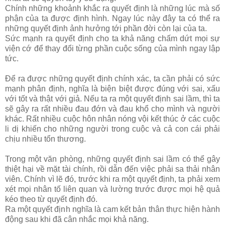
Chính những khoảnh khắc ra quyết định là những lúc mà số
phận của ta được định hình. Ngay lúc này đây ta có thể ra
những quyết định ảnh hưởng tới phần đời còn lại của ta.
Sức mạnh ra quyết định cho ta khả năng chấm dứt mọi sự
viện cớ để thay đổi từng phần cuộc sống của mình ngay lập
tức.
Để ra được những quyết định chính xác, ta cần phải có sức
mạnh phân định, nghĩa là biện biệt được đúng với sai, xấu
với tốt và thật với giả. Nếu ta ra một quyết định sai lầm, thì ta
sẽ gây ra rất nhiều đau đớn và đau khổ cho mình và người
khác. Rất nhiều cuộc hôn nhân nóng vội kết thúc ở các cuộc
li dị khiến cho những người trong cuộc và cả con cái phải
chịu nhiều tổn thương.
Trong một văn phòng, những quyết định sai lầm có thể gây
thiệt hại về mặt tài chính, rồi dẫn đến việc phải sa thải nhân
viên. Chính vì lẽ đó, trước khi ra một quyết định, ta phải xem
xét mọi nhân tố liên quan và lường trước được mọi hệ quả
kéo theo từ quyết định đó.
Ra một quyết định nghĩa là cam kết bản thân thực hiện hành
động sau khi đã cân nhắc mọi khả năng.