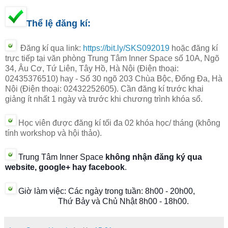
Thể lệ đăng kí:
Đăng kí qua link:
https://bit.ly/SKS092019
hoặc đăng kí
trực tiếp tại văn phòng
Trung Tâm Inner Space số 10A, Ngõ
34, Âu Cơ, Tứ Liên, Tây Hồ, Hà Nội (Điện thoại:
02435376510)
hay
-
Số 30 ngõ 203 Chùa Bộc, Đống Đa,
Hà
Nội (Điện thoại: 02432252605).
Cần đăng kí trước khai
giảng ít nhất 1 ngày và trước khi chương trình khóa sổ.
Học viên được đăng kí tối đa 02 khóa học/ tháng
(không
tính workshop và hội thảo).
Trung Tâm Inner Space
không nhận đăng ký qua
website, google+ hay facebook
.
Giờ làm việc: C
ác ngày trong tuần:
8h00 - 20h00,
Thứ Bảy và Chủ Nhật
8h00 - 18h00
.