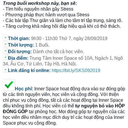
Trong buổi workshop này, bạn sẽ:
- Tìm hiểu nguyên nhân gây Stress
- Phương pháp thực hành vượt qua Stress
- Các bài tập Thư giãn và làm cho tâm trí tập trung, sáng rõ.
- Tăng cường khả năng hồi đáp hiệu quả khi có thử thách.
Thời gian:
9h30 - 11h30 Thứ 7, ngày 28/09/2019
Thời lượng:
1 Buổi.
Đối tượng:
Dành cho tất cả học viên.
Địa điểm:
Trung Tâm Inner Space số 10A, Ngách 1, Ngõ
34, Âu Cơ, Tứ Liên, Tây Hồ, Hà Nội.
Link đăng kí online:
https://bit.ly/SKS092019
Học phí
:
Inner Space hoạt động dựa vào sự đóng góp
từ các tình nguyện viên, học viên và cộng đồng. Với thiện
chí phục vụ cộng đồng, tất cả các hoạt động tại Inner Space
đều không tính phí. Học viên có thể
tự nguyện bỏ vào HỘP
ĐÓNG GÓP
tại phòng học. Mọi đóng góp tự nguyện của các
học viên đều nhằm mục đích duy trì các hoạt động của Inner
Space phục vụ cộng đồng.