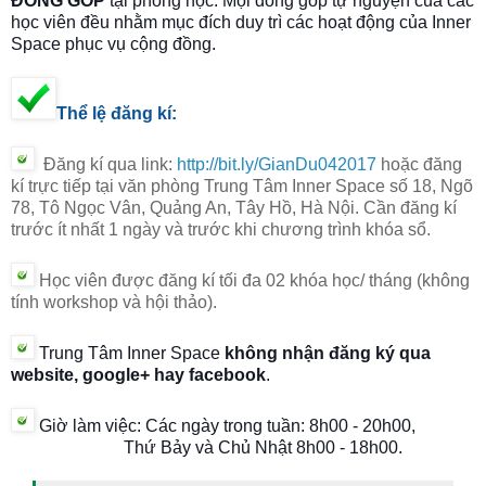
ĐÓNG GÓP
tại phòng học. Mọi đóng góp tự nguyện của các
học viên đều nhằm mục đích duy trì các hoạt động của Inner
Space phục vụ cộng đồng.
Thể lệ đăng kí:
Đăng kí qua link:
http://bit.ly/GianDu042017
hoặc đăng
kí trực tiếp tại văn phòng Trung Tâm Inner Space số 18, Ngõ
78, Tô Ngọc Vân, Quảng An, Tây Hồ, Hà Nội. Cần đăng kí
trước ít nhất 1 ngày và trước khi chương trình khóa sổ.
Học viên được đăng kí tối đa 02 khóa học/ tháng
(không
tính workshop và hội thảo).
Trung Tâm Inner Space
không nhận đăng ký qua
website, google+ hay facebook
.
Giờ làm việc: C
ác ngày trong tuần:
8h00 - 20h00,
Thứ Bảy và Chủ Nhật
8h00 - 18h00
.