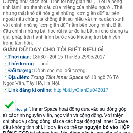
Dường như cách nói "Tính tôi hay giận dữ", "Tôi là nóng
tính lắm!" trở thành câu cửa miệng của nhiều người. Thế
nhưng thật khó để hóa giải những “cơn giận dữ” từ bên
ngoài nếu chúng ta không thật sự hiểu và tìm ra cách xử lí
với chính những “cơn giận dữ” nằm bên trong mình. Biết
đâu chính những bài học rút ra từ đó lại bật mí cho chúng ta
giải pháp trên hành trình bước vào khoảng trời bình yên
trong tâm hồn.
GIẬN DỮ DẠY CHO TÔI BIẾT ĐIỀU GÌ
Thời gian:
18
h30 - 20h15 Thứ Ba 25
/05/2017
Thời lượng:
1 buổi.
Đối tượng:
Dành cho mọi đối tượng.
Địa điểm:
Trung Tâm Inner Space
số 18 ngõ 76 Tô
Ngọc Vân, Tây Hồ, Hà Nội.
Link đăng kí online:
http://bit.ly/GianDu042017
Inner Space hoạt động dựa vào sự đóng góp
Học phí
:
từ các tình nguyện viên, học viên và cộng đồng. Với thiện
chí phục vụ cộng đồng, tất cả các hoạt động tại Inner Space
đều không tính phí. Học viên có thể
tự nguyện bỏ vào HỘP