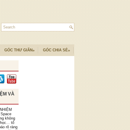
GÓC THƯ GIÃN
GÓC CHIA SẺ
»
»
IỆM VÀ
 NHIỆM
 Space
ồng không
 học… tổ
áo rõ ràng