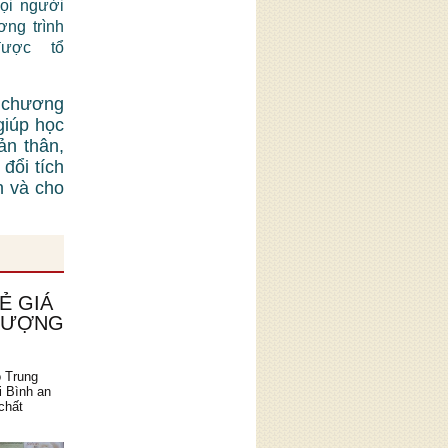
mọi người
ơng trình
được tổ
 chương
giúp học
ản thân,
đổi tích
n và cho
Ẻ GIÁ
 LƯỢNG
o Trung
i Bình an
chất