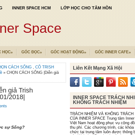
G
INNER SPACE HCM
LỚP HỌC CHO TÂM HỒN
nner Space
C HỌC
GÓC ĐỌC
GÓC HOẠT ĐỘNG
GÓC INNER CAFE
»
»
»
»
HỌN CÁCH SỐNG
,
CÔ TRISH
Liên Kết Mạng Xã Hội
Đề
» CHỌN CÁCH SỐNG |Diễn giả
 giả Trish
01/2018|
INNER SPACE TRÁCH NH
KHÔNG TRÁCH NHIỆM
ents
TRÁCH NHIỆM VÀ KHÔNG TRÁCH
CỦA INNER SPACE Trung tâm Inner
Việt Nam hoạt động phục vụ cộng đ
hực sự Sống?
thu phí. Các chương trình, các khóa
chức tại trung tâm luôn được thông b