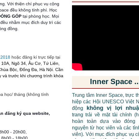
ng. Với thiện chí phục vụ cộng
Space đều không tính phí. Học
 ĐÓNG GÓP
tại phòng học. Mọi
 đều nhằm mục đích duy trì các
ộng đồng.
012018
hoặc đăng kí trực tiếp tại
 10A, Ngõ 34, Âu Cơ, Tứ Liên,
Chùa Bộc, Đống Đa,
Hà Nội.
Cần
ày và trước khi chương trình khóa
Inner Space ..
óa học/ tháng
(không tính
Trung tâm Inner Space, trực t
hiệp các Hội UNESCO Việt N
không vị lợi nhu
động
n đăng ký qua website,
trang trải về mặt tài chính (
hoàn toàn dựa vào đóng 
nguyện từ học viên và các tì
8h00 - 20h00,
viên). Với mục đích phục vụ 
t
8h00 - 18h00
.