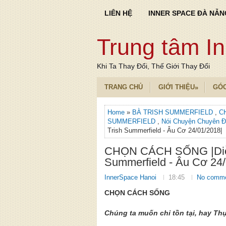
LIÊN HỆ
INNER SPACE ĐÀ NẴN
Trung tâm I
Khi Ta Thay Đổi, Thế Giới Thay Đổi
TRANG CHỦ
GIỚI THIỆU
GÓ
»
Home
»
BÀ TRISH SUMMERFIELD
,
C
SUMMERFIELD
,
Nói Chuyện Chuyên 
Trish Summerfield - Âu Cơ 24/01/2018|
CHỌN CÁCH SỐNG |Diễn
Summerfield - Âu Cơ 24/
InnerSpace Hanoi
18:45
No comm
CHỌN CÁCH SỐNG
Chúng ta muốn chỉ tồn tại, hay T