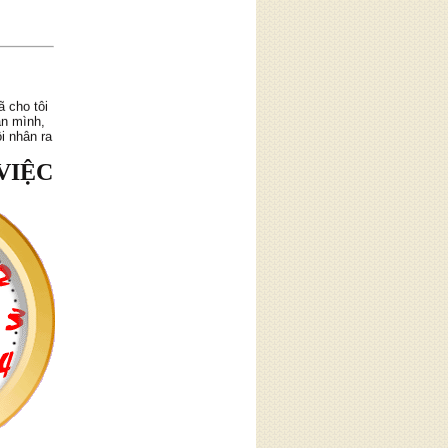
 cho tôi
ân mình,
i nhận ra
t. Tôi đã
hương, nỗ
Quý trọng
VIỆC
eo chiều
phúc. Tôi
ủa mình:
 chế giận
ặc biệt
ời khác.