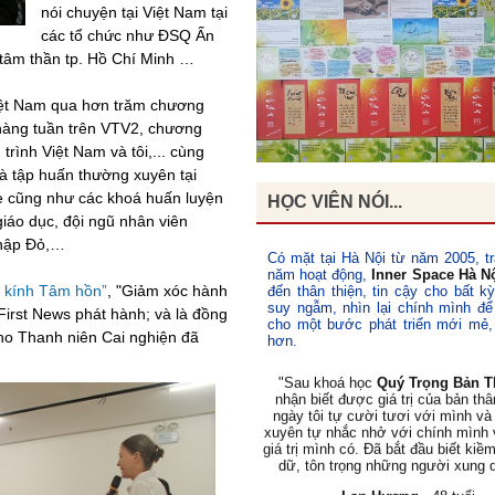
nói chuyện tại Việt Nam tại
các tổ chức như ĐSQ Ấn
tâm thần tp. Hồ Chí Minh …
Việt Nam qua hơn trăm chương
hàng tuần trên VTV2, chương
rình Việt Nam và tôi,... cùng
à tập huấn thường xuyên tại
ce cũng như các khoá huấn luyện
HỌC VIÊN NÓI...
iáo dục, đội ngũ nhân viên
thập Đỏ,…
Có mặt tại Hà Nội từ năm 2005, tr
năm hoạt động,
Inner Space Hà N
 kính Tâm hồn”
, "Giảm xóc hành
đến thân thiện, tin cậy cho bất k
Lớp Học:
suy ngẫm, nhìn lại chính mình để
First News phát hành; và là đồng
Quý Trọng Bản Thân
cho một bước phát triển mới mẻ,
cho Thanh niên Cai nghiện đã
hơn.
"Sau khoá học
Quý Trọng Bản T
nhận biết được giá trị của bản th
ngày tôi tự cười tươi với mình v
xuyên tự nhắc nhở với chính mình
giá trị mình có. Đã bắt đầu biết kiề
dữ, tôn trọng những người xung 
Lan Hương
, 48 tuổi