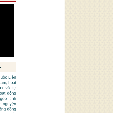
.
huộc Liên
am, hoạt
ận
và tự
hoạt động
góp tình
nh nguyện
cộng đồng