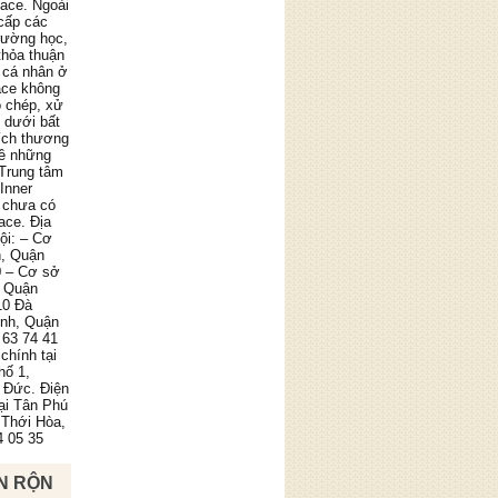
pace. Ngoài
cấp các
trường học,
thỏa thuận
 cá nhân ở
ace không
o chép, xử
g dưới bất
ích thương
về những
 Trung tâm
Inner
 chưa có
ace. Địa
ội: – Cơ
n, Quận
0 – Cơ sở
, Quận
10 Đà
ình, Quận
 63 74 41
chính tại
hố 1,
 Đức. Điện
tại Tân Phú
 Thới Hòa,
4 05 35
N RỘN