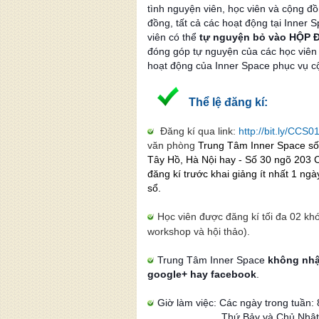
tình nguyện viên, học viên và cộng đồ
đồng, tất cả các hoạt động tại Inner 
viên có thể
tự nguyện bỏ vào HỘP
đóng góp tự nguyện của các học viên
hoạt động của Inner Space phục vụ c
Thể lệ đăng kí:
Đăng kí qua link:
http://bit.ly/CCS
văn phòng
Trung Tâm Inner Space số
Tây Hồ, Hà Nội
hay
-
Số 30 ngõ 203 
đăng kí trước khai giảng ít nhất 1 ng
sổ.
Học viên được đăng kí tối đa 02 kh
workshop và hội thảo).
Trung Tâm Inner Space
không nhậ
google+ hay facebook
.
Giờ làm việc: C
ác ngày trong tuần:
Thứ Bảy và Chủ Nhậ