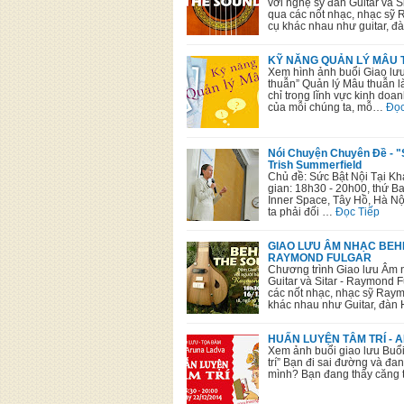
với nghệ sỹ đàn Guitar và 
qua các nốt nhạc, nhạc sỹ 
cụ khác nhau như guitar, đ
KỸ NĂNG QUẢN LÝ MÂU T
Xem hình ảnh buổi Giao lư
thuẫn” Quản lý Mâu thuẫn là
chỉ trong lĩnh vực kinh do
của mỗi chúng ta, mỗ…
Đọc
Nói Chuyện Chuyên Đề - 
Trish Summerfield
Chủ đề: Sức Bật Nội Tại Kh
gian: 18h30 - 20h00, thứ B
Inner Space, Tây Hồ, Hà Nộ
ta phải đối …
Đọc Tiếp
GIAO LƯU ÂM NHẠC BEHI
RAYMOND FULGAR
Chương trình Giao lưu Âm
Guitar và Sitar - Raymond 
các nốt nhạc, nhạc sỹ Raymo
khác nhau như Guitar, đàn
HUẤN LUYỆN TÂM TRÍ - 
Xem ảnh buổi giao lưu Buổ
trí” Bạn đi sai đường và đa
mình? Bạn đang thấy căng 