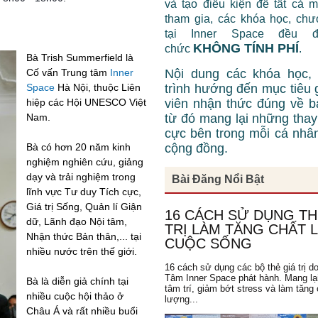
và tạo điều kiện để tất cả 
tham gia, các khóa học, chư
tại Inner Space đều 
KHÔNG TÍNH PHÍ
chức
.
Bà Trish Summerfield là
Cố vấn Trung tâm
Inner
Nội dung các khóa học,
Space
Hà Nội, thuộc Liên
trình hướng đến mục tiêu 
hiệp các Hội UNESCO Việt
viên nhận thức đúng về b
Nam.
từ đó mang lại những thay 
cực bên trong mỗi cá nhâ
Bà có hơn 20 năm kinh
cộng đồng.
nghiệm nghiên cứu, giảng
dạy và trải nghiệm trong
Bài Đăng Nổi Bật
lĩnh vực Tư duy Tích cực,
Giá trị Sống, Quản lí Giận
16 CÁCH SỬ DỤNG TH
dữ, Lãnh đạo Nội tâm,
TRỊ LÀM TĂNG CHẤT
Nhận thức Bản thân,... tại
CUỘC SỐNG
nhiều nước trên thế giới.
16 cách sử dụng các bộ thẻ giá trị d
Tâm Inner Space phát hành. Mang lạ
Bà là diễn giả chính tại
tâm trí, giảm bớt stress và làm tăng 
nhiều cuộc hội thảo ở
lượng...
Châu Á và rất nhiều buổi