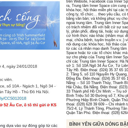
trên Website, Facebook của Inner S
ra, Trung tâm Inner Space còn cung 
khóa học, hội thảo miễn phí tại các 
công ty, tổ chức… theo yêu cầu, có 
bằng văn bản; và không phục vụ cho
ngoài trung tâm. Trung tâm Inner Sp
có trách nhiệm đối với bất cứ sự sa
lý, phân phối, đăng tải, hoặc sử dụn
cứ hình thức nào khác (nhằm mục đ
mại, chữa bệnh, tuyên truyền v.v..) 
nội dung các khóa học, hội thảo của
từ các cá nhân mạo danh Trung tâm 
Space hoặc từ các tổ chức khác mà
sự cho phép của Trung tâm Inner Sp
chỉ các Trung tâm Inner Space: Hà N
sở 1: Số 10A Ngõ 34 Âu Cơ, Tứ Liê
 4, ngày 24/01/2018
Tây Hồ. Điện thoại: (024) 35 37 65 1
2: Tầng 5, số 110 Nguyễn Hy Quang
Đống Đa. Điện thoại: (024) 35 37 65 
c viên.
Nẵng: – Số 10 Thanh Thủy, Thanh B
ce, số 10A - Ngách 1, Ngõ 34 -
Hải Châu, Đà Nẵng. Điện thoại: (023)
33 Thành phố Hồ Chí Minh: – Trụ sở 
n Tây Hồ - Thủ Đô Hà Nội.
Bình Triệu Số 30 Đường số 7, Khu p
it.ly/CCS012018
Phường Hiệp Bình Chánh, Quận Thủ
thoại: (028) 628 39 609 – Chi nhánh 
 ở 52 Âu Cơ, ô tô thì gửi ở KS
75/2-4, Lý Thánh Tông, Phường Tân
Quận Tân Phú. Điện thoại: (028) 626
BÌNH YÊN GIỮA DÒNG BẬ
ộng dựa vào sự đóng góp từ các