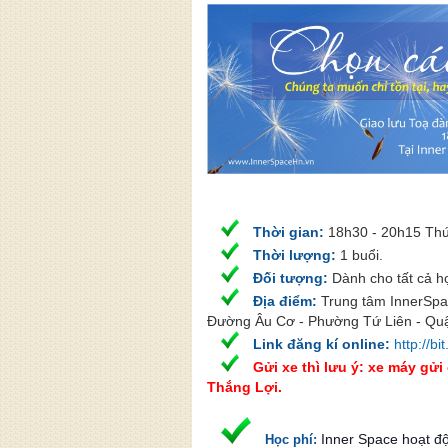
Thời gian:
18
h30 - 20h15 Thứ
Thời lượng:
1 buổi.
Đối tượng:
Dành cho tất cả họ
Địa điểm:
Trung tâm InnerSpa
Đường Âu Cơ - Phường Tứ Liên - Quậ
Link đăng kí online:
http://b
Gửi xe thì lưu ý: xe máy gửi
Thắng Lợi.
Inner Space hoạt đ
Học phí
: