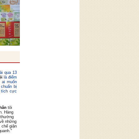
ải qua 13
ội
là điểm
ỳ ai muốn
 chuẩn bị
 tích cực
hân
tôi
ân. Hàng
à thường
 về những
m chế giận
quanh."