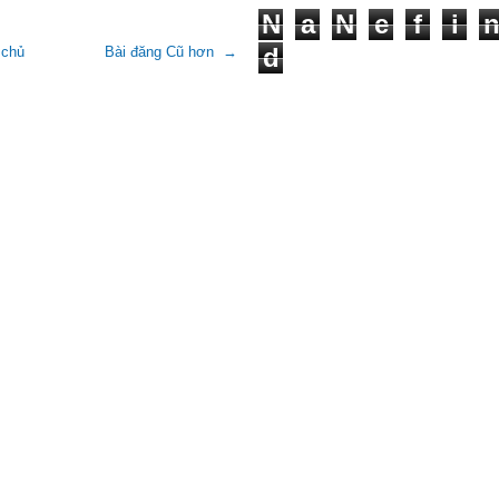
N
a
N
e
f
i
d
 chủ
Bài đăng Cũ hơn →
Lớp Học:
Chiến Thắng Giận Dữ
"Giận dữ là một liều thuốc độc, m
nhưng lại mong người khác chết. 
mình càng thấy không thể tự mìn
thuốc độc vào mình được.
Tuyết Mai
, 30 tuổi
"Các bài tập thực hành giúp em ng
nhiều điều từ chính bản thân mình
sống, đặc biệt là bài tập trao yêu 