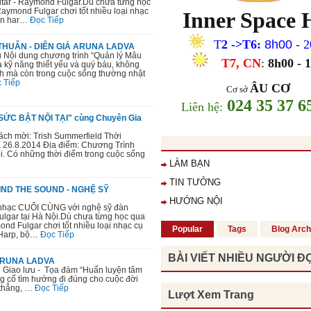
Sitar - Raymond Fulgar.Dù chưa từng học
Raymond Fulgar chơi tốt nhiều loại nhạc
Inner Space
àn har…
Đọc Tiếp
T
2
->T6
:
8h00 -
2
HUẪN - DIỄN GIẢ ARUNA LADVA
u Nội dung chương trình “Quản lý Mâu
"Tôi học được nhiều phương pháp
T7, CN
:
8
h00 - 
 kỹ năng thiết yếu và quý báu, không
nâng cao lòng quí trọng bản thân.
anh mà còn trong cuộc sống thường nhật
dụng phương pháp 10’ mỗi sáng và 
 Tiếp
ÂU CƠ
Tôi biết đối mặt với những thất bại
Cơ sở
biếm và những thói quen xấu. Tôi 
024 35 37 6
Li
ên h
ệ
:
quí mình hơn, quan tâm và dành t
"SỨC BẬT NỘI TẠI" cùng Chuyên Gia
chăm sóc bản thân."
ách mời: Trish Summerfield Thời
Mạnh Hà
, 26 tuổi
a 26.8.2014 Địa điểm: Chương Trình
i. Có những thời điểm trong cuộc sống
LÀM BẠN
TIN TƯỞNG
ND THE SOUND - NGHỆ SỸ
HƯỚNG NỘI
 nhạc CUỐI CÙNG với nghệ sỹ đàn
"Từ khi tham gia khoá học, em c
Fulgar tại Hà Nội.Dù chưa từng học qua
sâu sắc hơn mình đang tự huỷ hoại
nd Fulgar chơi tốt nhiều loại nhạc cụ
Popular
Tags
Blog Arch
thui chột đi những giá trị vốn có c
 Harp, bộ…
Đọc Tiếp
Qua các bài tập, các tấm thẻ giá t
thuật toán, trắc nghiệm, em hiểu h
BÀI VIẾT NHIỀU NGƯỜI Đ
ARUNA LADVA
thân và thôi không lo lắng về những
i Giao lưu - Tọa đàm “Huấn luyện tâm
trước mắt nữa."
ng cố tìm hướng đi đúng cho cuộc đời
thẳng, …
Đọc Tiếp
Lượt Xem Trang
Hồng Hạnh
, 19 tuổi