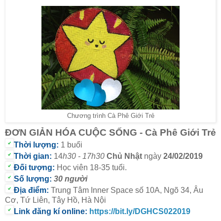
Chương trình Cà Phê Giới Trẻ
ĐƠN GIẢN HÓA CUỘC SỐNG - Cà Phê Giới Trẻ
Thời lượng:
1 buổi
Thời gian:
14
h30 - 17h30
Chủ Nhật
ngày
24/02/2019
Đối tượng:
Học viên 18-35 tuổi.
Số lượng:
30 người
Địa điểm:
Trung Tâm Inner Space số 10A, Ngõ 34, Âu
Cơ, Tứ Liên, Tây Hồ, Hà Nội
Link đăng kí online:
https://bit.ly/DGHCS022019