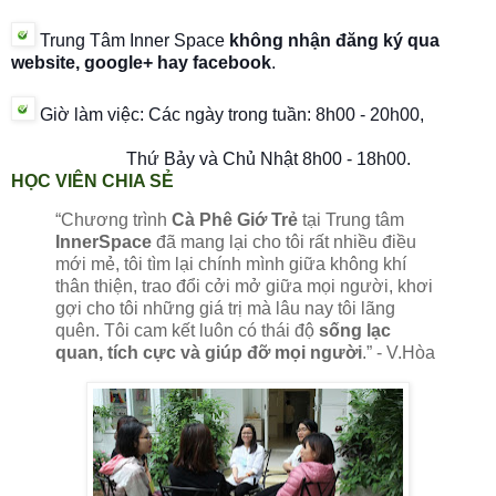
Trung Tâm Inner Space
không nhận đăng ký qua
website, google+ hay facebook
.
Giờ làm việc: C
ác ngày trong tuần:
8h00 - 20h00,
Thứ Bảy và Chủ Nhật
8h00 - 18h00
.
HỌC VIÊN CHIA SẺ
“Chương trình
Cà Phê Giớ Trẻ
tại Trung tâm
InnerSpace
đã mang lại cho tôi rất nhiều điều
mới mẻ, tôi tìm lại chính mình giữa không khí
thân thiện, trao đổi cởi mở giữa mọi người, khơi
gợi cho tôi những giá trị mà lâu nay tôi lãng
quên. Tôi cam kết luôn có thái độ
sống lạc
quan, tích cực và giúp đỡ mọi người
.” - V.Hòa