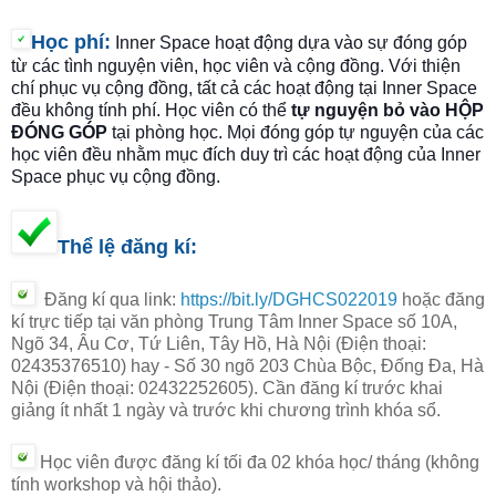
Học phí
:
Inner Space hoạt động dựa vào sự đóng góp
từ các tình nguyện viên, học viên và cộng đồng. Với thiện
chí phục vụ cộng đồng, tất cả các hoạt động tại Inner Space
đều không tính phí. Học viên có thể
tự nguyện bỏ vào HỘP
ĐÓNG GÓP
tại phòng học. Mọi đóng góp tự nguyện của các
học viên đều nhằm mục đích duy trì các hoạt động của Inner
Space phục vụ cộng đồng.
Thể lệ đăng kí:
Đăng kí qua link:
https://bit.ly/DGHCS022019
hoặc đăng
kí trực tiếp tại văn phòng
Trung Tâm Inner Space số 10A,
Ngõ 34, Âu Cơ, Tứ Liên, Tây Hồ, Hà Nội (Điện thoại:
02435376510)
hay
-
Số 30 ngõ 203 Chùa Bộc, Đống Đa,
Hà
Nội (Điện thoại: 02432252605).
Cần đăng kí trước khai
giảng ít nhất 1 ngày và trước khi chương trình khóa sổ.
Học viên được đăng kí tối đa 02 khóa học/ tháng
(không
tính workshop và hội thảo).