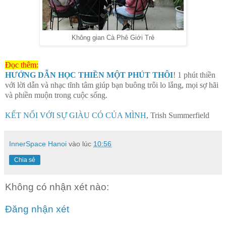
Không gian Cà Phê Giới Trẻ
Đọc thêm:
HƯỚNG DẪN HỌC THIỀN MỘT PHÚT THÔI
! 1 phút thiền
với lời dẫn và nhạc tĩnh tâm giúp bạn buông trôi lo lắng, mọi sợ hãi
và phiền muộn trong cuộc sống.
KẾT NỐI VỚI SỰ GIÀU CÓ CỦA MÌNH
, Trish Summerfield
InnerSpace Hanoi
vào lúc
10:56
Chia sẻ
Không có nhận xét nào:
Đăng nhận xét