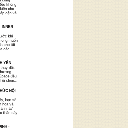
ụ cộng
đều không
 kiện cho
tiếp cận và
 INNER
rước khi
ộ ra rất
 mong muốn
 và cuộc
đa cho tất
thương."
ia các
NH YÊN
 thay đổi.
 chương
r Space đều
Tôi chọn...
 Giận Dữ
THỨC NỘI
h đối với
n."
ây, bạn sẽ
ìn hoa và
cành lá?
ào thân cây
ỊNH -