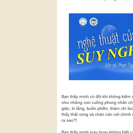
Bạn thấy mình có đôi khi không kiểm
như những cơn cuồng phong nhấn chì
giận, lo lắng, buồn phiền, thậm chí lú
thấy thất vọng và chán nản với chính
ra sao?!.
Bạn thấy mình loay hoay không biết c