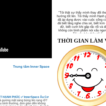
"Tôi thật sự thấy mình thay đổi th
hướng tốt lên. Tôi thấy mình Hạnh 
đã áp dụng được vào cuộc sống c
đã biết lắng nghe chia sẻ, biết kìm
dữ, biết cười khi gặp rắc rối và đ
không còn bình phẩm nói xấu ngư
Tôi yêu bản thân tôi."
Phi Yến
, 36 tuổi
THỜI GIAN LÀM 
"Tôi học được nhiều phương pháp
nâng cao lòng quí trọng bản thân.
Trung tâm Inner Space
dụng phương pháp 10’ mỗi sáng và 
Tôi biết đối mặt với những thất bại
biếm và những thói quen xấu. Tôi 
quí mình hơn, quan tâm và dành t
chăm sóc bản thân."
Mạnh Hà
, 26 tuổi
 HẠNH PHÚC ✅ InnerSpace Âu Cơ
và gương mặt sáng bừng lên rạng rỡ?
ều bình thường, đơn giản đến không