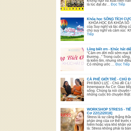
không ngờ và xuất hiện hà
là lúc đạt đư…
Đọc Tiếp
Khóa học SỐNG TÍCH CỰC [
KHÓA HỌC ĐÃ KHÓA SỔ 
của Suy nghĩ và tác động c
chủ suy nghĩ và cảm xúc K
Tiếp
Lòng biết ơn - Khúc hát di
“Cảm ơn đời mỗi sớm mai t
thương...” Trong cuộc sống
là kiếm tìm, nhưng nhờ điều 
Có những ước …
Đọc Tiếp
CÀ PHÊ GIỚI TRẺ - CHỦ Đ
PHI BẠO LỰC - Chủ đề Cà P
Innerspace Âu Cơ. Giao tiếp
sống. Chúng ta nói chuyện 
những cuộc trò chuyện thậ
WORKSHOP STRESS - TIẾ
Cơ 22/12/2018]
Stress là sự căng thẳng thầ
phản ứng của cơ thể trước
hiểm hoặc vừa khó khăn vừ
là: Stress không phải là bả