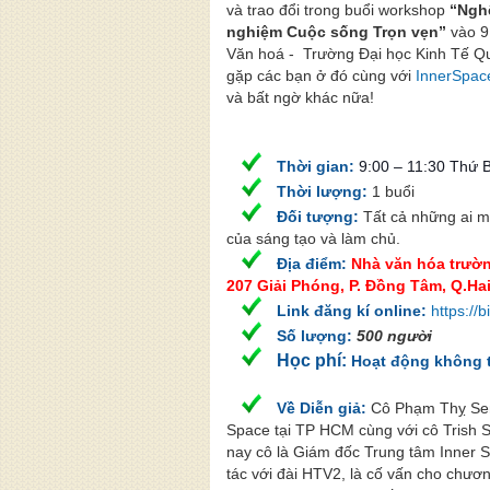
và trao đổi trong buổi workshop
“Nghệ
nghiệm Cuộc sống Trọn vẹn”
vào 9
Văn hoá - Trường Đại học Kinh Tế Q
gặp các bạn ở đó cùng với
InnerSpac
và bất ngờ khác nữa!
Thời gian:
9:00 – 11:30 Thứ 
Thời lượng:
1 buổi
Đối tượng:
Tất cả những ai
của sáng tạo và làm chủ.
Địa điểm:
Nhà văn hóa trườn
207 Giải Phóng, P. Đồng Tâm, Q.Ha
Link đăng kí online:
https://
Số lượng:
500 người
Học phí
:
Hoạt động không t
Về Diễn giả:
Cô Phạm Thỵ Sen
Space tại TP HCM cùng với cô Trish 
nay cô là Giám đốc Trung tâm Inner 
tác với đài HTV2, là cố vấn cho chươn