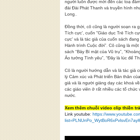
người luôn được mời đến các toạ đàm 
đài Đài Phát Thanh và truyền hình nh
Long..
Đồng thời, cô cũng là người soạn ra 
Tích cực', cuốn "Giáo dục Trẻ Tích c
cực' và là tác giả của cuốn sách đang
Hành trình Cuộc đời”. Cô cũng là một 
sách “Bảy Bí mật của Vũ trụ”, “Khoảng
Ảo tưởng Tình yêu”, “Đây là lúc để T
Cô là người hướng dẫn và là tác giả
lý Cảm xúc và Phát triển Bản thân của
giả và là người giảng dạy các khoá v
các giáo viên ở rất nhiều các tổ chức
nước.
Xem thêm chuỗi video clip thiền tr
Link youtube:
https://www.youtube.com
list=PLNUnPo_WytBoR6xPvlsvEn7ayl