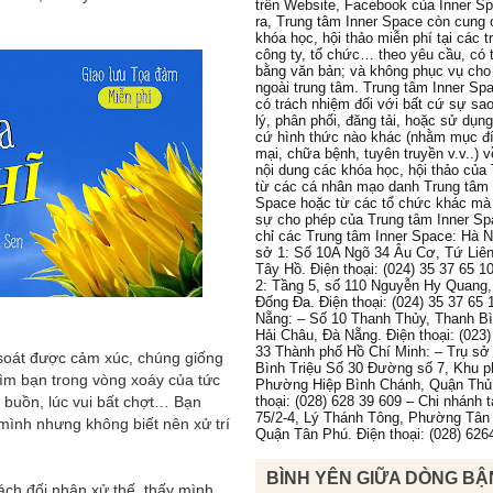
trên Website, Facebook của Inner S
ra, Trung tâm Inner Space còn cung 
khóa học, hội thảo miễn phí tại các 
công ty, tổ chức… theo yêu cầu, có 
bằng văn bản; và không phục vụ cho
ngoài trung tâm. Trung tâm Inner Sp
có trách nhiệm đối với bất cứ sự sa
lý, phân phối, đăng tải, hoặc sử dụn
cứ hình thức nào khác (nhằm mục đ
mại, chữa bệnh, tuyên truyền v.v..) 
nội dung các khóa học, hội thảo của
từ các cá nhân mạo danh Trung tâm 
Space hoặc từ các tổ chức khác mà
sự cho phép của Trung tâm Inner Sp
chỉ các Trung tâm Inner Space: Hà N
sở 1: Số 10A Ngõ 34 Âu Cơ, Tứ Liê
Tây Hồ. Điện thoại: (024) 35 37 65 1
2: Tầng 5, số 110 Nguyễn Hy Quang
Đống Đa. Điện thoại: (024) 35 37 65 
Nẵng: – Số 10 Thanh Thủy, Thanh B
Hải Châu, Đà Nẵng. Điện thoại: (023)
33 Thành phố Hồ Chí Minh: – Trụ sở 
 soát được cảm xúc, chúng giống
Bình Triệu Số 30 Đường số 7, Khu p
m bạn trong vòng xoáy của tức
Phường Hiệp Bình Chánh, Quận Thủ
c buồn, lúc vui bất chợt… Bạn
thoại: (028) 628 39 609 – Chi nhánh 
75/2-4, Lý Thánh Tông, Phường Tân
 mình nhưng không biết nên xử trí
Quận Tân Phú. Điện thoại: (028) 626
BÌNH YÊN GIỮA DÒNG BẬ
ách đối nhân xử thế, thấy mình