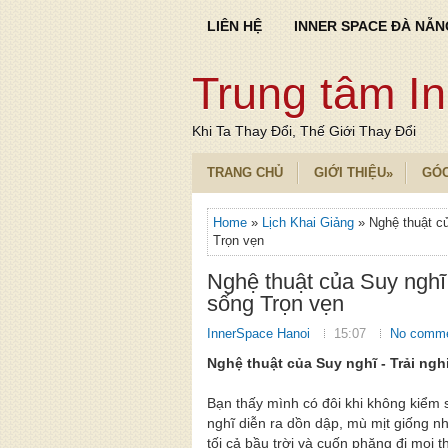
LIÊN HỆ
INNER SPACE ĐÀ NẴN
Trung tâm I
Khi Ta Thay Đổi, Thế Giới Thay Đổi
TRANG CHỦ
GIỚI THIỆU
GÓ
»
Home
»
Lịch Khai Giảng
» Nghệ thuật c
Trọn vẹn
Nghệ thuật của Suy nghĩ
sống Trọn vẹn
InnerSpace Hanoi
15:07
No comm
Nghệ thuật của Suy nghĩ - Trải ng
Bạn thấy mình có đôi khi không kiểm 
nghĩ diễn ra dồn dập, mù mịt giống n
tối cả bầu trời và cuốn phăng đi mọi t