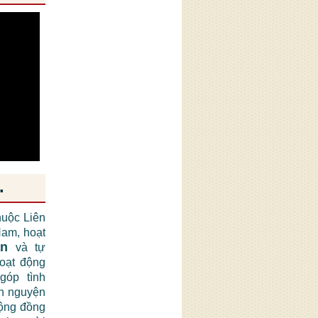
.
huộc Liên
am, hoạt
ận
và tự
hoạt động
góp tình
nh nguyện
cộng đồng