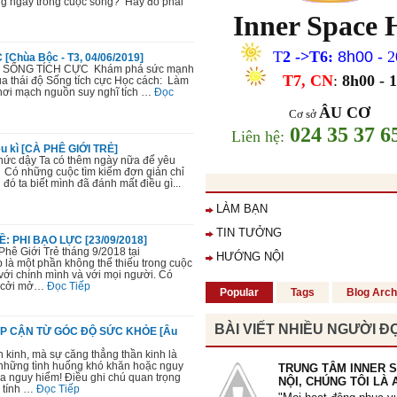
ng ngày trong cuộc sống? Hay đó phải
Inner Space
"Từ khi tham gia khoá học, em c
sâu sắc hơn mình đang tự huỷ hoại
thui chột đi những giá trị vốn có c
T
2
->T6
:
8h00 -
2
Chùa Bộc - T3, 04/06/2019]
Qua các bài tập, các tấm thẻ giá t
SỐNG TÍCH CỰC Khám phá sức mạnh
T7, CN
:
8
h00 - 
thuật toán, trắc nghiệm, em hiểu h
ủa thái độ Sống tích cực Học cách: Làm
hơi mạch nguồn suy nghĩ tích …
Đọc
thân và thôi không lo lắng về những
trước mắt nữa."
ÂU CƠ
Cơ sở
024 35 37 6
Hồng Hạnh
, 19 tuổi
Li
ên h
ệ
:
ệu kì [CÀ PHÊ GIỚI TRẺ]
hức dậy Ta có thêm ngày nữa để yêu
, Có những cuộc tìm kiếm đơn giản chỉ
đó ta biết mình đã đánh mất điều gì...
LÀM BẠN
TIN TƯỞNG
Ề: PHI BẠO LỰC [23/09/2018]
hê Giới Trẻ tháng 9/2018 tại
HƯỚNG NỘI
 là một phần không thể thiếu trong cuộc
với chính mình và với mọi người. Có
t cởi mở…
Đọc Tiếp
Popular
Tags
Blog Arch
Lớp Học:
Chiến Thắng Giận Dữ
BÀI VIẾT NHIỀU NGƯỜI Đ
P CẬN TỪ GÓC ĐỘ SỨC KHỎE [Âu
"Giận dữ là một liều thuốc độc, m
nhưng lại mong người khác chết. 
n kinh, mà sự căng thẳng thần kinh là
 những tình huống khó khăn hoặc nguy
mình càng thấy không thể tự mìn
TRUNG TÂM INNER 
a nguy hiểm! Điều ghi chú quan trọng
thuốc độc vào mình được.
NỘI, CHÚNG TÔI LÀ 
n tính …
Đọc Tiếp