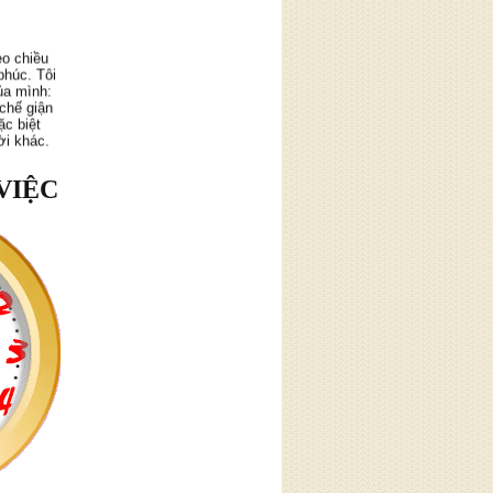
eo chiều
phúc. Tôi
ủa mình:
 chế giận
ặc biệt
ời khác.
VIỆC
 hay để
 Tôi áp
mỗi tối.
, sự châm
thấy yêu
hời gian