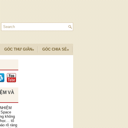
GÓC THƯ GIÃN
GÓC CHIA SẺ
»
»
IỆM VÀ
 NHIỆM
 Space
ồng không
 học… tổ
áo rõ ràng