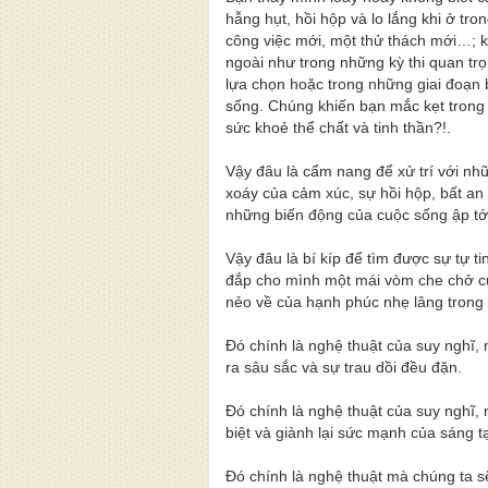
hẫng hụt, hồi hộp và lo lắng khi ở tr
công việc mới, một thử thách mới…; kh
ngoài như trong những kỳ thi quan tr
lựa chọn hoặc trong những giai đoạn 
sống. Chúng khiến bạn mắc kẹt trong 
sức khoẻ thể chất và tinh thần?!.
Vậy đâu là cẩm nang để xử trí với nh
xoáy của cảm xúc, sự hồi hộp, bất an 
những biến động của cuộc sống ập tớ
Vậy đâu là bí kíp để tìm được sự tự ti
đắp cho mình một mái vòm che chở của
nẻo về của hạnh phúc nhẹ lâng tron
Đó chính là nghệ thuật của suy nghĩ, 
ra sâu sắc và sự trau dồi đều đặn.
Đó chính là nghệ thuật của suy nghĩ,
biệt và giành lại sức mạnh của sáng t
Đó chính là nghệ thuật mà chúng ta 