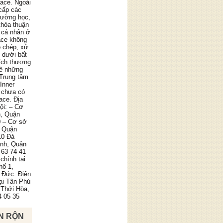
pace. Ngoài
cấp các
trường học,
thỏa thuận
 cá nhân ở
ace không
o chép, xử
g dưới bất
ích thương
về những
 Trung tâm
Inner
 chưa có
ace. Địa
ội: – Cơ
n, Quận
0 – Cơ sở
, Quận
10 Đà
ình, Quận
 63 74 41
chính tại
hố 1,
 Đức. Điện
tại Tân Phú
 Thới Hòa,
4 05 35
N RỘN