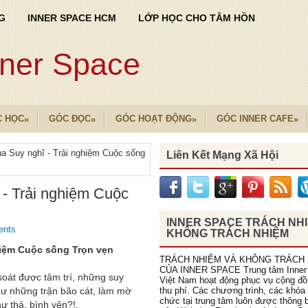
G
INNER SPACE HCM
LỚP HỌC CHO TÂM HỒN
nner Space
C HỌC
GÓC ĐỌC
GÓC HOẠT ĐỘNG
GÓC INNER CAFE
»
»
»
»
ủa Suy nghĩ - Trải nghiệm Cuộc sống
Liên Kết Mạng Xã Hội
 - Trải nghiệm Cuộc
INNER SPACE TRÁCH NH
ents
KHÔNG TRÁCH NHIỆM
hiệm Cuộc sống Trọn vẹn
TRÁCH NHIỆM VÀ KHÔNG TRÁCH
CỦA INNER SPACE Trung tâm Inner
soát được tâm trí, những suy
Việt Nam hoạt động phục vụ cộng đ
hư những trận bão cát, làm mờ
thu phí. Các chương trình, các khóa
chức tại trung tâm luôn được thông b
hư thả, bình yên?!.