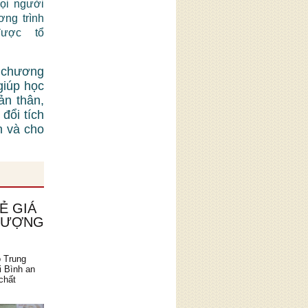
mọi người
ơng trình
được tổ
 chương
giúp học
ản thân,
đổi tích
n và cho
Ẻ GIÁ
 LƯỢNG
o Trung
i Bình an
chất