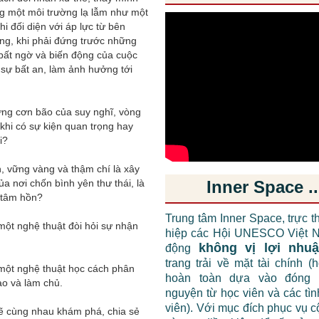
ong một môi trường lạ lẫm như một
i đối diện với áp lực từ bên
ọng, khi phải đứng trước những
bất ngờ và biến động của cuộc
sự bất an, làm ảnh hưởng tới
ững cơn bão của suy nghĩ, vòng
khi có sự kiện quan trọng hay
i?
n, vững vàng và thậm chí là xây
 nơi chốn bình yên thư thái, là
Inner Space ..
g tâm hồn?
Trung tâm Inner Space, trực t
một nghệ thuật đòi hỏi sự nhận
hiệp các Hội UNESCO Việt N
không vị lợi nhu
động
trang trải về mặt tài chính (
 một nghệ thuật học cách phân
hoàn toàn dựa vào đóng 
ạo và làm chủ.
nguyện từ học viên và các tì
viên). Với mục đích phục vụ 
sẽ cùng nhau khám phá, chia sẻ