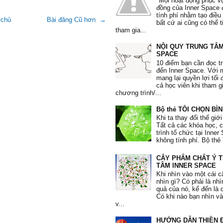
"Mọi hoạt động phục v
Tuyết Mai
, 30 tuổi
đồng của Inner Space 
tính phí nhằm tạo điều
 chủ
Bài đăng Cũ hơn →
bất cứ ai cũng có thể 
tham gia...
NỘI QUY TRUNG TÂM
SPACE
10 điểm bạn cần đọc t
"Các bài tập thực hành giúp em ng
đến Inner Space. Với
nhiều điều từ chính bản thân mình
mang lại quyền lợi tối 
sống, đặc biệt là bài tập trao yêu 
cả học viên khi tham g
Lương Hà
, 20 tuổi
chương trình/...
Bộ thẻ TÔI CHỌN BÌ
Khi ta thay đổi thế giới
Tất cả các khóa học,
trình tổ chức tại Inne
không tính phí. Bộ thẻ 
"Tôi thích ở khóa học
Chiến Thắng
CÂY PHẨM CHẤT Ý 
này là nhận ra trách nhiệm của mìn
TÂM INNER SPACE
sức khỏe nội tâm của bản thâ
Khi nhìn vào một cái c
Phương Hoa
, 36 tuổi
nhìn gì? Có phải là nh
quả của nó, kế đến là 
Có khi nào bạn nhìn v
v...
HƯỚNG DẪN THIỀN Đ