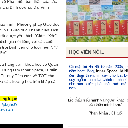
về Phát triển bản thân của các
Quý Trọng Bản Thân
ư Đài Bình dương, Đài Vĩnh
"Sau khoá học
Quý Trọng Bản T
nhận biết được giá trị của bản th
ngày tôi tự cười tươi với mình v
giáo trình "Phương pháp Giáo dục
xuyên tự nhắc nhở với chính mình
giá trị mình có. Đã bắt đầu biết kiề
ực" và "Giáo dục Thanh niên Tích
dữ, tôn trọng những người xung 
 rất được yêu thích “Giảm “Xóc”
dịch giả nổi tiếng với các cuốn
Lan Hương
, 48 tuổi
 trời Bình yên cho tuổi Teen”, “7
HỌC VIÊN NÓI...
hiền”…
 của hàng trăm khoá học về Quản
Có mặt tại Hà Nội từ năm 2005, tr
 Trung tâm Inner Space, là diễn
năm hoạt động,
Inner Space Hà N
"Khoá học
Quý Trọng Bản Thân
đã
đến thân thiện, tin cậy cho bất k
ề Tư duy Tích cực, về TOT cho
thời gian nhìn lại, quan sát bản th
suy ngẫm, nhìn lại chính mình để
cuộc sống xung quanh mình, giúp tô
 và các trường học trên khắp cả
cho một bước phát triển mới mẻ,
vấn đề của mình và hướng giải quyế
hơn.
áp dụng được việc học cách yêu t
lực thấu hiểu mình và người khác. 
bản thân mình hơn."
ải nghiệm
/playlist?
Phan Nhân
, 31 tuổi
6rNXAjX