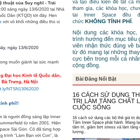
và tạo điều kiện để tất cả 
 thuật của Suy nghĩ - Trải
tham gia, các khóa học, chư
:00 sáng ngày 13/6/2020 tại Nhà
tại Inner Space đều 
uốc Dân (KTQD) tới đây. Hẹn
KHÔNG TÍNH PHÍ
chức
.
e
với vô khối những điều thú vị
Nội dung các khóa học,
trình hướng đến mục tiêu 
viên nhận thức đúng về b
Bảy, ngày 13/6/2020
từ đó mang lại những thay 
cực bên trong mỗi cá nhâ
 mong muốn
giành lại sức mạnh
cộng đồng.
g Đại học Kinh tế Quốc dân,
Bài Đăng Nổi Bật
i Bà Trưng, Hà Nội
bit.ly/NTSN13062020
16 CÁCH SỬ DỤNG TH
TRỊ LÀM TĂNG CHẤT
ính phí!!
CUỘC SỐNG
 là người đồng sáng lập Inner
16 cách sử dụng các bộ thẻ giá trị d
Tâm Inner Space phát hành. Mang lạ
Summerfield từ năm 2001. Hiện
tâm trí, giảm bớt stress và làm tăng 
Space Sài Gòn. Cô đã từng hợp
lượng...
g trình “Làm Bạn với Con”, là
Lớp Học: