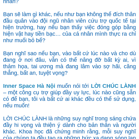
nhân?
Bạn sẽ làm gì khác, nếu như bạn không thể đích thân
đầu quân vào đội ngũ nhân viên cứu trợ quốc tế tại
hiện trường, hay nếu bạn thấy việc đóng góp bằng
hiện vật hay tiền bạc… của cá nhân mình thực ra chỉ
như muối bỏ bể?
Bạn nghĩ sao nếu bạn, vào bất cứ lúc nào và cho dù
đang ở nơi đâu, vẫn có thể nâng đỡ bất kỳ ai, vì
thảm họa, tai ương mà đang lâm vào sợ hãi, căng
thẳng, bất an, tuyệt vọng?
Inner Space Hà Nội
muốn nói tới
LỜI CHÚC LÀNH
– một công cụ trợ giúp đầy uy lực, lúc nào cũng sẵn
có để bạn, tôi và bất cứ ai khác đều có thể sử dụng,
nếu muốn!
LỜI CHÚC LÀNH là những suy nghĩ trong sáng chứa
đầy hi vọng và thiện ý dành cho bản thân và người
khác. Khoa học đã chứng minh rằng, mỗi suy nghĩ
của chúng ta đều tạo ra những bức xạ dạng sóng lan