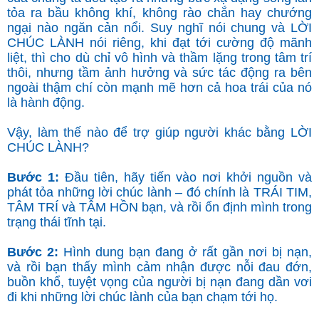
tỏa ra bầu không khí, không rào chắn hay chướng
ngại nào ngăn cản nổi. Suy nghĩ nói chung và LỜI
CHÚC LÀNH nói riêng, khi đạt tới cường độ mãnh
liệt, thì cho dù chỉ vô hình và thầm lặng trong tâm trí
thôi, nhưng tầm ảnh hưởng và sức tác động ra bên
ngoài thậm chí còn mạnh mẽ hơn cả hoa trái của nó
là hành động.
Vậy, làm thế nào để trợ giúp người khác bằng LỜI
CHÚC LÀNH?
Bước 1:
Đầu tiên, hãy tiến vào nơi khởi nguồn và
phát tỏa những lời chúc lành – đó chính là TRÁI TIM,
TÂM TRÍ và TÂM HỒN bạn, và rồi ổn định mình trong
trạng thái tĩnh tại.
Bước 2:
Hình dung bạn đang ở rất gần nơi bị nạn,
và rồi bạn thấy mình cảm nhận được nỗi đau đớn,
buồn khổ, tuyệt vọng của người bị nạn đang dần vơi
đi khi những lời chúc lành của bạn chạm tới họ.