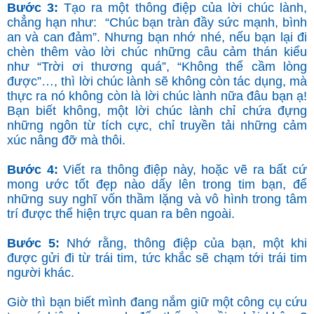
Bước 3:
Tạo ra một thông điệp của lời chúc lành,
chẳng hạn như: “Chúc bạn tràn đầy sức mạnh, bình
an và can đảm”. Nhưng bạn nhớ nhé, nếu bạn lại đi
chèn thêm vào lời chúc những câu cảm thán kiểu
như “Trời ơi thương quá”, “Không thể cầm lòng
được”…, thì lời chúc lành sẽ không còn tác dụng, mà
thực ra nó không còn là lời chúc lành nữa đâu bạn ạ!
Bạn biết không, một lời chúc lành chỉ chứa đựng
những ngôn từ tích cực, chỉ truyền tải những cảm
xúc nâng đỡ mà thôi.
Bước 4:
Viết ra thông điệp này, hoặc vẽ ra bất cứ
mong ước tốt đẹp nào dấy lên trong tim bạn, để
những suy nghĩ vốn thầm lặng và vô hình trong tâm
trí được thể hiện trực quan ra bên ngoài.
Bước 5:
Nhớ rằng, thông điệp của bạn, một khi
được gửi đi từ trái tim, tức khắc sẽ chạm tới trái tim
người khác.
Giờ thì bạn biết mình đang nắm giữ một công cụ cứu