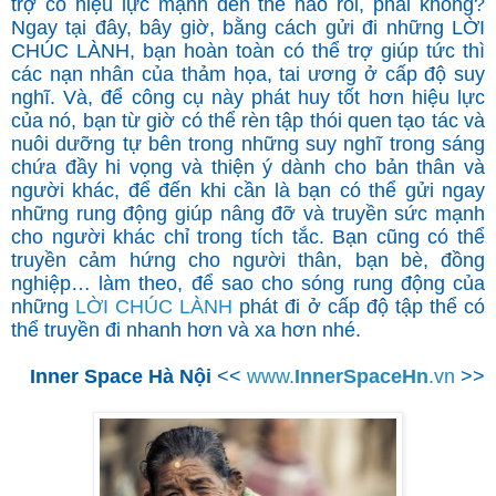
trợ có hiệu lực mạnh đến thế nào rồi, phải không?
Ngay tại đây, bây giờ, bằng cách gửi đi những LỜI
CHÚC LÀNH, bạn hoàn toàn có thể trợ giúp tức thì
các nạn nhân của thảm họa, tai ương ở cấp độ suy
nghĩ. Và, để công cụ này phát huy tốt hơn hiệu lực
của nó, bạn từ giờ có thể rèn tập thói quen tạo tác và
nuôi dưỡng tự bên trong những suy nghĩ trong sáng
chứa đầy hi vọng và thiện ý dành cho bản thân và
người khác, để đến khi cần là bạn có thể gửi ngay
những rung động giúp nâng đỡ và truyền sức mạnh
cho người khác chỉ trong tích tắc. Bạn cũng có thể
truyền cảm hứng cho người thân, bạn bè, đồng
nghiệp… làm theo, để sao cho sóng rung động của
những
LỜI CHÚC LÀNH
phát đi ở cấp độ tập thể có
thể truyền đi nhanh hơn và xa hơn nhé.
Inner Space Hà Nội
<<
www.
InnerSpaceHn
.vn
>>