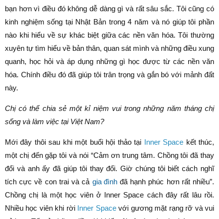
bạn hơn vì điều đó không dễ dàng gì và rất sâu sắc. Tôi cũng có
kinh nghiệm sống tại Nhật Bản trong 4 năm và nó giúp tôi phần
nào khi hiểu về sự khác biệt giữa các nền văn hóa. Tôi thường
xuyên tự tìm hiểu về bản thân, quan sát mình và những điều xung
quanh, học hỏi và áp dụng những gì học được từ các nền văn
hóa. Chính điều đó đã giúp tôi trân trọng và gắn bó với mảnh đất
này.
Chị có thể chia sẻ một kỉ niệm vui trong những năm tháng chị
sống và làm việc tại Việt Nam?
Mới đây thôi sau khi một buổi hội thảo tại
Inner Space
kết thúc,
một chị đến gặp tôi và nói “Cảm ơn trung tâm. Chồng tôi đã thay
đổi và anh ấy đã giúp tôi thay đổi. Giờ chúng tôi biết cách nghĩ
tích cực về con trai và cả
gia đình
đã hạnh phúc hơn rất nhiều”.
Chồng chị là một học viên ở Inner Space cách đây rất lâu rồi.
Nhiều học viên khi rời
Inner Space
với gương mặt rạng rỡ và vui