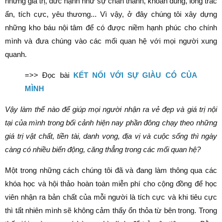
những giá trị, đức hạnh như sự chân thành, khoan dung, lòng trắc
ẩn, tích cực, yêu thương... Vì vậy, ở đây chúng tôi xây dựng
những kho báu nội tâm để có được niềm hạnh phúc cho chính
mình và đưa chúng vào các mối quan hệ với mọi người xung
quanh.
=>> Đọc bài
KẾT NỐI VỚI SỰ GIÀU CÓ CỦA
MÌNH
Vậy làm thế nào để giúp mọi người nhận ra vẻ đẹp và giá trị nội
tại của mình trong bối cảnh hiện nay phần đông chạy theo những
giá trị vật chất, tiền tài, danh vọng, địa vị
và cuộc sống thì ngày
càng có nhiều biến động, căng thẳng trong các mối quan hệ?
Một trong những cách chúng tôi đã và đang làm thông qua các
khóa học và hội thảo hoàn toàn miễn phí cho cộng đồng để học
viên nhận ra bản chất của mỗi người là tích cực và khi tiêu cực
thì tất nhiên mình sẽ không cảm thấy ổn thỏa từ bên trong. Trong