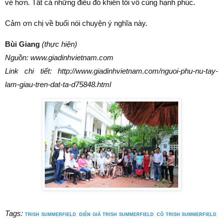
vẻ hơn. Tất cả những điều đó khiến tôi vô cùng hạnh phúc.
Cảm ơn chị về buổi nói chuyện ý nghĩa này.
Bùi Giang
(thực hiện)
Nguồn: www.giadinhvietnam.com
Link chi tiết:
http://www.giadinhvietnam.com/nguoi-phu-nu-tay-
lam-giau-tren-dat-ta-d75848.html
Tags:
TRISH SUMMERFIELD
,
DIỄN GIẢ TRISH SUMMERFIELD
,
CÔ TRISH SUMMERFIELD
,