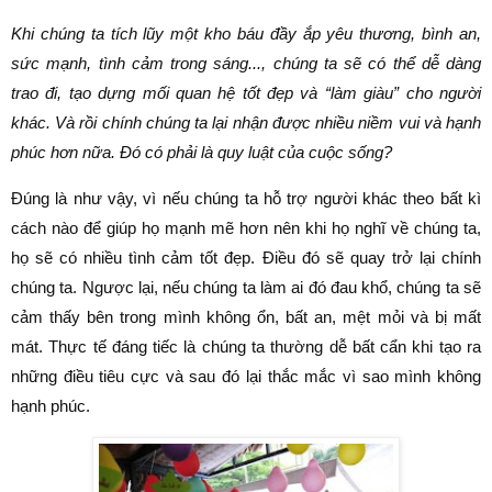
Khi chúng ta tích lũy một kho báu đầy ắp yêu thương, bình an,
sức mạnh, tình cảm trong sáng..., chúng ta sẽ có thể dễ dàng
trao đi, tạo dựng mối quan hệ tốt đẹp và “làm giàu” cho người
khác. Và rồi chính chúng ta lại nhận được nhiều niềm vui và hạnh
phúc hơn nữa. Đó có phải là quy luật của cuộc sống?
Đúng là như vậy, vì nếu chúng ta hỗ trợ người khác theo bất kì
cách nào để giúp họ mạnh mẽ hơn nên khi họ nghĩ về chúng ta,
họ sẽ có nhiều tình cảm tốt đẹp. Điều đó sẽ quay trở lại chính
chúng ta. Ngược lại, nếu chúng ta làm ai đó đau khổ, chúng ta sẽ
cảm thấy bên trong mình không ổn, bất an, mệt mỏi và bị mất
mát. Thực tế đáng tiếc là chúng ta thường dễ bất cẩn khi tạo ra
những điều tiêu cực và sau đó lại thắc mắc vì sao mình không
hạnh phúc.