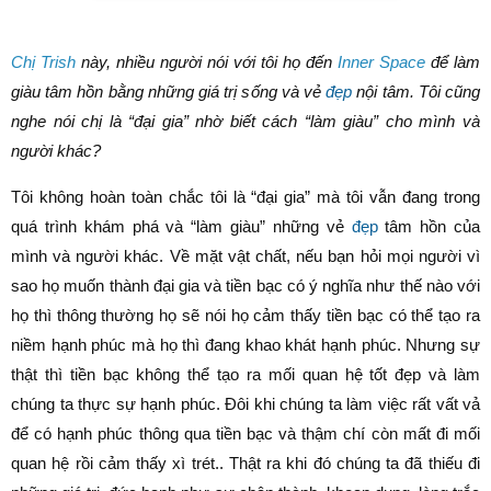
Chị Trish
này, nhiều người nói với tôi họ đến
Inner Space
để làm
giàu tâm hồn bằng những giá trị s
ống và vẻ
đẹp
nội tâm. Tôi cũng
nghe nói chị là “đại gia” nhờ biết cách “làm giàu” cho mình và
người khác?
Tôi không hoàn toàn chắc tôi là “đại gia” mà tôi vẫn đang trong
quá trình khám phá và “làm giàu” những vẻ
đẹp
tâm hồn của
mình và người khác. Về mặt vật chất, nếu bạn hỏi mọi người vì
sao họ muốn thành đại gia và tiền bạc có ý nghĩa như thế nào với
họ thì thông thường họ sẽ nói họ cảm thấy tiền bạc có thể tạo ra
niềm hạnh phúc mà họ thì đang khao khát hạnh phúc. Nhưng sự
thật thì tiền bạc không thể tạo ra mối quan hệ tốt đẹp và làm
chúng ta thực sự hạnh phúc. Đôi khi chúng ta làm việc rất vất vả
để có hạnh phúc thông qua tiền bạc và thậm chí còn mất đi mối
quan hệ rồi cảm thấy xì trét.. Thật ra khi đó chúng ta đã thiếu đi