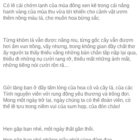
Có lẽ cái chớm lạnh của mùa đông xen kẽ trong cái nắng
hanh vàng của mùa thu vừa tới khiến cho cảnh vật ươm
thêm nồng màu lá, cho muôn hoa bừng sắc.
Từng khóm lá vẫn được nâng niu, từng gốc cây vẫn đượm
hơi ấm vun trồng, vậy nhưng, trong không gian đầy chất thơ
ấy người ta thấy thiếu vắng những bàn chân tấp nập lại qua,
thiếu đi những nụ cười rạng rỡ, thiếu mất những ánh mắt,
những tiếng nói cười rộn rã…
Gửi tặng bạn ở đây tấm lòng của hoa cỏ và cây lá, của các
Tình nguyện viên với rung động yêu thương và trông đợi.
Mong một ngày trở lại, ngày chúng ta có thể đoàn viên, có
thể tề tựu trong niềm vui của sum họp, của đón chào!
Hẹn gặp bạn nhé, một ngày thật gần thôi.
Hẹn gặp bạn nhé những giây phút cùng đàm đạo.