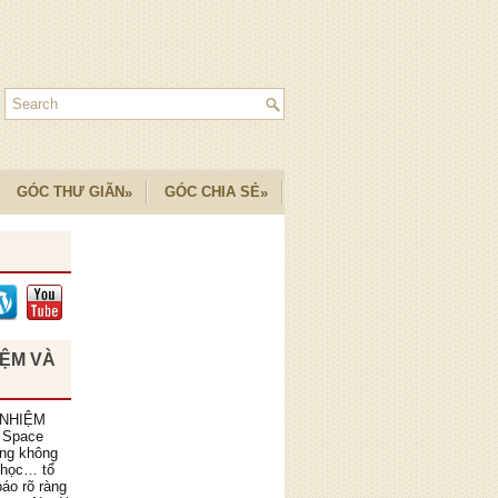
GÓC THƯ GIÃN
GÓC CHIA SẺ
»
»
IỆM VÀ
 NHIỆM
 Space
ồng không
 học… tổ
áo rõ ràng