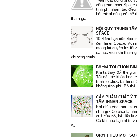
"Mọi hoạt động phục v
Lương Hà
, 20 tuổi
đồng của Inner Space 
tính phí nhằm tạo điều
bất cứ ai cũng có thể 
tham gia...
NỘI QUY TRUNG TÂM
SPACE
"Tôi thích ở khóa học
Chiến Thắng
10 điểm bạn cần đọc t
này là nhận ra trách nhiệm của mìn
đến Inner Space. Với
sức khỏe nội tâm của bản thâ
mang lại quyền lợi tối 
cả học viên khi tham g
Phương Hoa
, 36 tuổi
chương trình/...
Bộ thẻ TÔI CHỌN BÌ
Khi ta thay đổi thế giới
Tất cả các khóa học,
"Có thể áp dụng bài học vào thực
trình tổ chức tại Inne
ngày."
không tính phí. Bộ thẻ 
Thu Hà
, 38 tuổi
CÂY PHẨM CHẤT Ý 
TÂM INNER SPACE
Khi nhìn vào một cái c
nhìn gì? Có phải là nh
quả của nó, kế đến là 
Có khi nào bạn nhìn v
v...
GIỚI THIỆU MỘT SỐ