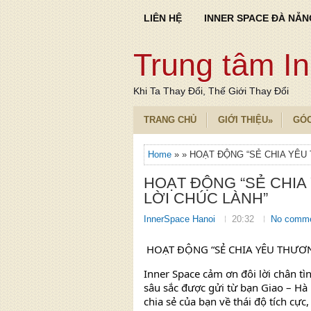
LIÊN HỆ
INNER SPACE ĐÀ NẴN
Trung tâm I
Khi Ta Thay Đổi, Thế Giới Thay Đổi
TRANG CHỦ
GIỚI THIỆU
GÓ
»
Home
» » HOẠT ĐỘNG “SẺ CHIA YÊU
HOẠT ĐỘNG “SẺ CHIA
LỜI CHÚC LÀNH”
InnerSpace Hanoi
20:32
No comm
HOẠT ĐỘNG “SẺ CHIA YÊU THƯƠN
Inner Space cảm ơn đôi lời chân t
sâu sắc được gửi từ bạn Giao – Hà 
chia sẻ của bạn về thái độ tích cực