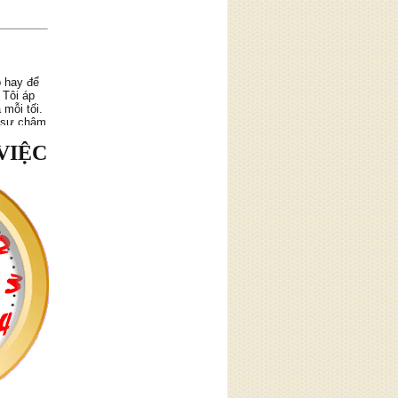
 hay để
 Tôi áp
mỗi tối.
, sự châm
thấy yêu
hời gian
VIỆC
ảm nhận
, tự làm
ủa mình.
rị, các
ơn về bản
 khó khăn