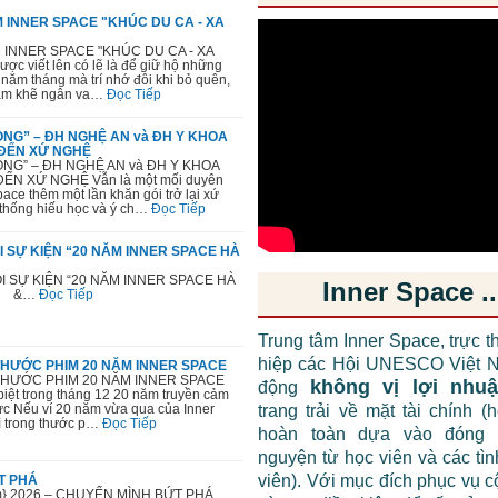
ĂM INNER SPACE "KHÚC DU CA - XA
M INNER SPACE "KHÚC DU CA - XA
c viết lên có lẽ là để giữ hộ những
năm tháng mà trí nhớ đôi khi bỏ quên,
 âm khẽ ngân va…
Đọc Tiếp
NG” – ĐH NGHỆ AN và ĐH Y KHOA
 ĐẾN XỨ NGHỆ
NG” – ĐH NGHỆ AN và ĐH Y KHOA
ĐẾN XỨ NGHỆ Vẫn là một mối duyên
ace thêm một lần khăn gói trở lại xứ
thống hiếu học và ý ch…
Đọc Tiếp
 SỰ KIỆN “20 NĂM INNER SPACE HÀ
 SỰ KIỆN “20 NĂM INNER SPACE HÀ
Inner Space ..
&…
Đọc Tiếp
Trung tâm Inner Space, trực t
hiệp các Hội UNESCO Việt N
HƯỚC PHIM 20 NĂM INNER SPACE
HƯỚC PHIM 20 NĂM INNER SPACE
không vị lợi nhu
động
 biệt trong tháng 12 20 năm truyền cảm
cực Nếu ví 20 năm vừa qua của Inner
trang trải về mặt tài chính (
ì trong thước p…
Đọc Tiếp
hoàn toàn dựa vào đóng 
nguyện từ học viên và các tì
viên). Với mục đích phục vụ 
T PHÁ
ệm} 2026 – CHUYỂN MÌNH BỨT PHÁ