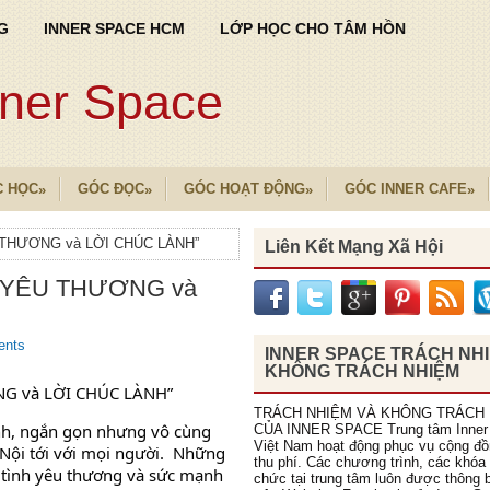
G
INNER SPACE HCM
LỚP HỌC CHO TÂM HỒN
nner Space
C HỌC
GÓC ĐỌC
GÓC HOẠT ĐỘNG
GÓC INNER CAFE
»
»
»
»
 THƯƠNG và LỜI CHÚC LÀNH”
Liên Kết Mạng Xã Hội
 YÊU THƯƠNG và
ents
INNER SPACE TRÁCH NH
KHÔNG TRÁCH NHIỆM
G và LỜI CHÚC LÀNH”
TRÁCH NHIỆM VÀ KHÔNG TRÁCH
ình, ngắn gọn nhưng vô cùng 
CỦA INNER SPACE Trung tâm Inner
Việt Nam hoạt động phục vụ cộng đ
Nội tới với mọi người.  Những 
thu phí. Các chương trình, các khóa
, tình yêu thương và sức mạnh 
chức tại trung tâm luôn được thông b