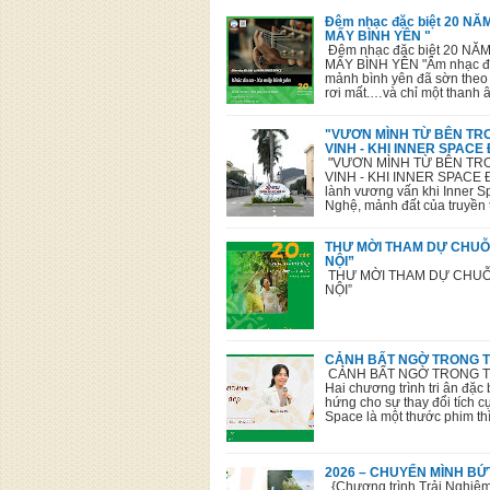
Đêm nhạc đặc biệt 20 N
MẤY BÌNH YÊN "
Đêm nhạc đặc biệt 20 NĂ
MẤY BÌNH YÊN "Âm nhạc đượ
mảnh bình yên đã sờn theo 
rơi mất.…và chỉ một thanh
"VƯƠN MÌNH TỪ BÊN TRO
VINH - KHI INNER SPACE
"VƯƠN MÌNH TỪ BÊN TRO
VINH - KHI INNER SPACE 
lành vương vấn khi Inner Sp
Nghệ, mảnh đất của truyền 
THƯ MỜI THAM DỰ CHUỖI
NỘI”
THƯ MỜI THAM DỰ CHUỖI
NỘI” 
CẢNH BẤT NGỜ TRONG T
CẢNH BẤT NGỜ TRONG T
Hai chương trình tri ân đặc
hứng cho sự thay đổi tích 
Space là một thước phim th
2026 – CHUYỂN MÌNH BỨ
{Chương trình Trải Nghi