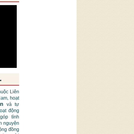
.
huộc Liên
am, hoạt
ận
và tự
hoạt động
góp tình
nh nguyện
cộng đồng