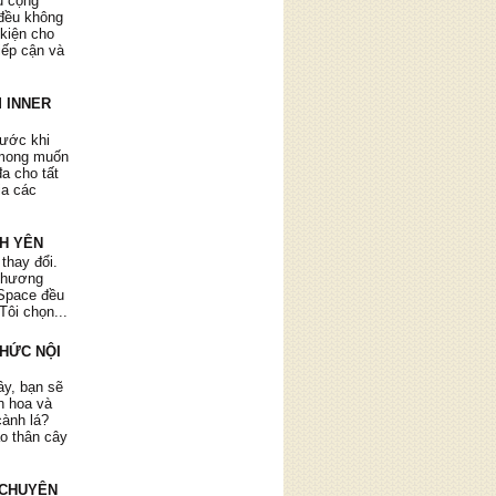
ụ cộng
đều không
 kiện cho
tiếp cận và
 INNER
 Giận Dữ
rước khi
h đối với
 mong muốn
n."
đa cho tất
ia các
NH YÊN
 thay đổi.
 chương
 tế hàng
r Space đều
Tôi chọn...
THỨC NỘI
ây, bạn sẽ
ìn hoa và
cành lá?
ào thân cây
 CHUYÊN