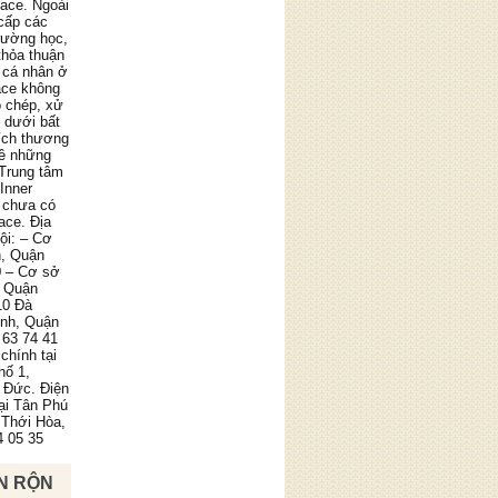
pace. Ngoài
cấp các
trường học,
thỏa thuận
 cá nhân ở
ace không
o chép, xử
g dưới bất
ích thương
về những
 Trung tâm
Inner
 chưa có
ace. Địa
ội: – Cơ
n, Quận
0 – Cơ sở
, Quận
10 Đà
ình, Quận
 63 74 41
chính tại
hố 1,
 Đức. Điện
tại Tân Phú
 Thới Hòa,
4 05 35
N RỘN