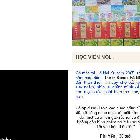
"Khoá học
Quý Trọng Bản Thân
đã
thời gian nhìn lại, quan sát bản th
cuộc sống xung quanh mình, giúp tô
vấn đề của mình và hướng giải quyế
áp dụng được việc học cách yêu t
lực thấu hiểu mình và người khác. 
bản thân mình hơn."
HỌC VIÊN NÓI...
Phan Nhân
, 31 tuổi
Có mặt tại Hà Nội từ năm 2005, tr
năm hoạt động,
Inner Space Hà N
đến thân thiện, tin cậy cho bất k
suy ngẫm, nhìn lại chính mình để
"Tôi thật sự thấy mình thay đổi th
cho một bước phát triển mới mẻ,
hướng tốt lên. Tôi thấy mình Hạnh 
hơn.
đã áp dụng được vào cuộc sống c
đã biết lắng nghe chia sẻ, biết kìm
dữ, biết cười khi gặp rắc rối và đ
không còn bình phẩm nói xấu ngư
Tôi yêu bản thân tôi."
Phi Yến
, 36 tuổi