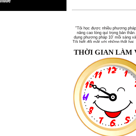
"Tôi học được nhiều phương pháp
nâng cao lòng quí trọng bản thân.
dụng phương pháp 10’ mỗi sáng và 
Tôi biết đối mặt với những thất bại
biếm và những thói quen xấu. Tôi 
quí mình hơn, quan tâm và dành t
chăm sóc bản thân."
THỜI GIAN LÀM 
Mạnh Hà
, 26 tuổi
"Từ khi tham gia khoá học, em c
sâu sắc hơn mình đang tự huỷ hoại
thui chột đi những giá trị vốn có c
Qua các bài tập, các tấm thẻ giá t
thuật toán, trắc nghiệm, em hiểu h
thân và thôi không lo lắng về những
trước mắt nữa."
Hồng Hạnh
, 19 tuổi