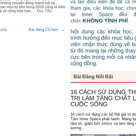
và tạo điều kiện để tất cả 
 những chuyển động mạnh mẽ và
goạn mục từ bên trong.2026 cũng là năm
tham gia, các khóa học, chư
và vô cùng hứa hẹn. …
Đọc Tiếp
tại Inner Space đều 
KHÔNG TÍNH PHÍ
chức
.
 chủ
Bài đăng Cũ hơn →
Nội dung các khóa học,
trình hướng đến mục tiêu 
viên nhận thức đúng về b
từ đó mang lại những thay 
cực bên trong mỗi cá nhâ
cộng đồng.
Bài Đăng Nổi Bật
Lớp Học:
Quý Trọng Bản Thân
16 CÁCH SỬ DỤNG TH
"Sau khoá học
Quý Trọng Bản T
TRỊ LÀM TĂNG CHẤT
nhận biết được giá trị của bản th
ngày tôi tự cười tươi với mình v
CUỘC SỐNG
xuyên tự nhắc nhở với chính mình
giá trị mình có. Đã bắt đầu biết kiề
16 cách sử dụng các bộ thẻ giá trị d
dữ, tôn trọng những người xung 
Tâm Inner Space phát hành. Mang lạ
tâm trí, giảm bớt stress và làm tăng 
Lan Hương
, 48 tuổi
lượng...