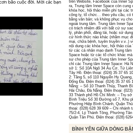
cơn bão cuộc đời. Mời các bạn 
trên Website, Facebook của Inner S
ra, Trung tâm Inner Space còn cung 
khóa học, hội thảo miễn phí tại các 
công ty, tổ chức… theo yêu cầu, có 
bằng văn bản; và không phục vụ cho
ngoài trung tâm. Trung tâm Inner Sp
có trách nhiệm đối với bất cứ sự sa
lý, phân phối, đăng tải, hoặc sử dụn
cứ hình thức nào khác (nhằm mục đ
mại, chữa bệnh, tuyên truyền v.v..) 
nội dung các khóa học, hội thảo của
từ các cá nhân mạo danh Trung tâm 
Space hoặc từ các tổ chức khác mà
sự cho phép của Trung tâm Inner Sp
chỉ các Trung tâm Inner Space: Hà N
sở 1: Số 10A Ngõ 34 Âu Cơ, Tứ Liê
Tây Hồ. Điện thoại: (024) 35 37 65 1
2: Tầng 5, số 110 Nguyễn Hy Quang
Đống Đa. Điện thoại: (024) 35 37 65 
Nẵng: – Số 10 Thanh Thủy, Thanh B
Hải Châu, Đà Nẵng. Điện thoại: (023)
33 Thành phố Hồ Chí Minh: – Trụ sở 
Bình Triệu Số 30 Đường số 7, Khu p
Phường Hiệp Bình Chánh, Quận Thủ
thoại: (028) 628 39 609 – Chi nhánh 
75/2-4, Lý Thánh Tông, Phường Tân
Quận Tân Phú. Điện thoại: (028) 626
BÌNH YÊN GIỮA DÒNG BẬ