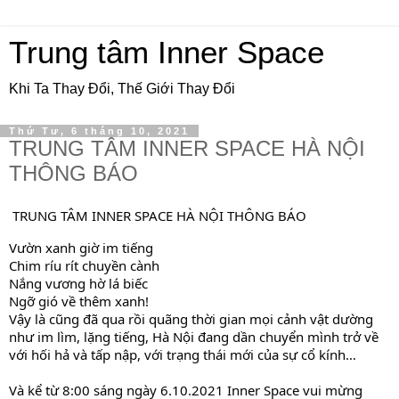
Trung tâm Inner Space
Khi Ta Thay Đổi, Thế Giới Thay Đổi
Thứ Tư, 6 tháng 10, 2021
TRUNG TÂM INNER SPACE HÀ NỘI
THÔNG BÁO
TRUNG TÂM INNER SPACE HÀ NỘI THÔNG BÁO
Vườn xanh giờ im tiếng
Chim ríu rít chuyền cành
Nắng vương hờ lá biếc
Ngỡ gió về thêm xanh!
Vậy là cũng đã qua rồi quãng thời gian mọi cảnh vật dường
như im lìm, lặng tiếng, Hà Nội đang dần chuyển mình trở về
với hối hả và tấp nập, với trạng thái mới của sự cổ kính…
Và kể từ 8:00 sáng ngày 6.10.2021 Inner Space vui mừng