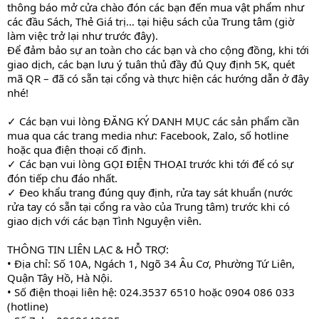
thông báo mở cửa chào đón các bạn đến mua vật phẩm như
các đầu Sách, Thẻ Giá trị… tại hiệu sách của Trung tâm (giờ
làm việc trở lại như trước đây).
Để đảm bảo sự an toàn cho các bạn và cho cộng đồng, khi tới
giao dịch, các bạn lưu ý tuân thủ đầy đủ Quy định 5K, quét
mã QR – đã có sẵn tại cổng và thực hiện các hướng dẫn ở đây
nhé!
✓ Các bạn vui lòng ĐĂNG KÝ DANH MỤC các sản phẩm cần
mua qua các trang media như: Facebook, Zalo, số hotline
hoặc qua điện thoại cố định.
✓ Các bạn vui lòng GỌI ĐIỆN THOẠI trước khi tới để có sự
đón tiếp chu đáo nhất.
✓ Đeo khẩu trang đúng quy định, rửa tay sát khuẩn (nước
rửa tay có sẵn tại cổng ra vào của Trung tâm) trước khi có
giao dịch với các bạn Tình Nguyện viên.
THÔNG TIN LIÊN LẠC & HỖ TRỢ:
• Địa chỉ: Số 10A, Ngách 1, Ngõ 34 Âu Cơ, Phường Tứ Liên,
Quận Tây Hồ, Hà Nội.
• Số điện thoại liên hệ: 024.3537 6510 hoặc 0904 086 033
(hotline)