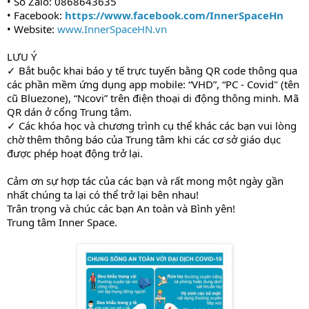
• Số Zalo: 0868643635
• Facebook:
https://www.facebook.com/InnerSpaceHn
• Website:
www.InnerSpaceHN.vn
LƯU Ý
✓ Bắt buộc khai báo y tế trực tuyến bằng QR code thông qua
các phần mềm ứng dụng app mobile: “VHD”, “PC - Covid" (tên
cũ Bluezone), “Ncovi” trên điện thoại di động thông minh. Mã
QR dán ở cổng Trung tâm.
✓ Các khóa học và chương trình cụ thể khác các bạn vui lòng
chờ thêm thông báo của Trung tâm khi các cơ sở giáo dục
được phép hoạt động trở lại.
Cảm ơn sự hợp tác của các bạn và rất mong một ngày gần
nhất chúng ta lại có thể trở lại bên nhau!
Trân trọng và chúc các bạn An toàn và Bình yên!
Trung tâm Inner Space.