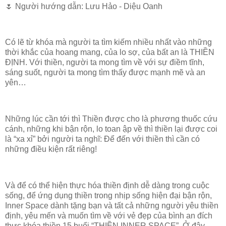
🌷 Người hướng dẫn: Lưu Hảo - Diệu Oanh
Có lẽ từ khóa mà người ta tìm kiếm nhiều nhất vào những
thời khắc của hoang mang, của lo sợ, của bất an là THIỀN
ĐỊNH. Với thiền, người ta mong tìm về với sự điềm tĩnh,
sáng suốt, người ta mong tìm thấy được mạnh mẽ và an
yên…
Những lúc cần tới thì Thiền được cho là phương thuốc cứu
cánh, những khi bận rộn, lo toan ập về thì thiền lại được coi
là “xa xỉ” bởi người ta nghĩ: Để đến với thiền thì cần có
những điều kiện rất riêng!
Và để có thể hiện thực hóa thiền định dễ dàng trong cuộc
sống, để ứng dụng thiền trong nhịp sống hiện đại bận rộn,
Inner Space dành tặng bạn và tất cả những người yêu thiền
định, yêu mến và muốn tìm về với vẻ đẹp của bình an đích
thực khóa thiền 15 buổi “THIỀN INNER SPACE”. Ở đây,