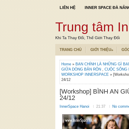
LIÊN HỆ
INNER SPACE ĐÀ NẴN
Trung tâm I
Khi Ta Thay Đổi, Thế Giới Thay Đổi
TRANG CHỦ
GIỚI THIỆU
GÓ
»
Home
»
BẠN CHÍNH LÀ NHỮNG GÌ BẠ
GIỮA DÒNG BẬN RỘN
,
CUỘC SỐNG
WORKSHOP INNERSPACE
» [Worksh
24/12
[Workshop] BÌNH AN 
24/12
InnerSpace Hanoi
21:37
No comm