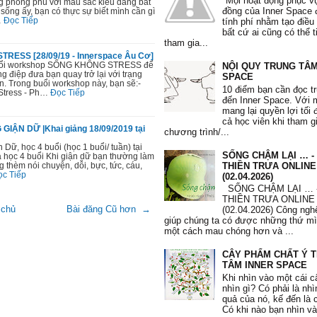
"Mọi hoạt động phục v
àng phong phú với màu sắc kiểu dáng bắt
Tôi yêu bản thân tôi."
đồng của Inner Space 
 sống ấy, bạn có thực sự biết mình cần gì
…
Đọc Tiếp
tính phí nhằm tạo điều
Phi Yến
, 36 tuổi
bất cứ ai cũng có thể 
tham gia...
RESS [28/09/19 - Innerspace Âu Cơ]
 buổi workshop SỐNG KHÔNG STRESS để
NỘI QUY TRUNG TÂM
điệp đưa bạn quay trở lại với trạng
SPACE
n. Trong buổi workshop này, bạn sẽ:-
10 điểm bạn cần đọc t
Stress - Ph…
Đọc Tiếp
"Tôi học được nhiều phương pháp
đến Inner Space. Với
nâng cao lòng quí trọng bản thân.
mang lại quyền lợi tối 
dụng phương pháp 10’ mỗi sáng và 
cả học viên khi tham g
ẬN DỮ |Khai giảng 18/09/2019 tại
Tôi biết đối mặt với những thất bại
chương trình/...
biếm và những thói quen xấu. Tôi 
ữ, học 4 buổi (học 1 buổi/ tuần) tại
quí mình hơn, quan tâm và dành t
SỐNG CHẬM LẠI … -
 học 4 buổi Khi giận dữ bạn thường làm
chăm sóc bản thân."
g thèm nói chuyện, dỗi, bực, tức, cáu,
THIỀN TRƯA ONLINE
ọc Tiếp
(02.04.2026)
Mạnh Hà
, 26 tuổi
SỐNG CHẬM LẠI … 
THIỀN TRƯA ONLINE
 chủ
Bài đăng Cũ hơn →
(02.04.2026) Công nghệ
giúp chúng ta có được những thứ m
một cách mau chóng hơn và ...
CÂY PHẨM CHẤT Ý 
"Từ khi tham gia khoá học, em c
TÂM INNER SPACE
sâu sắc hơn mình đang tự huỷ hoại
Khi nhìn vào một cái c
thui chột đi những giá trị vốn có c
nhìn gì? Có phải là nh
Qua các bài tập, các tấm thẻ giá t
quả của nó, kế đến là 
thuật toán, trắc nghiệm, em hiểu h
Có khi nào bạn nhìn v
thân và thôi không lo lắng về những