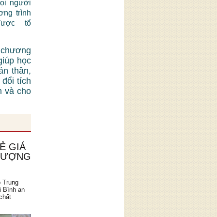
mọi người
ơng trình
được tổ
 chương
giúp học
ản thân,
đổi tích
n và cho
Ẻ GIÁ
 LƯỢNG
o Trung
i Bình an
chất