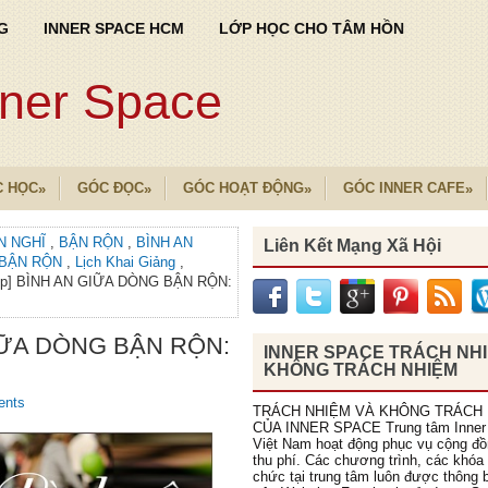
G
INNER SPACE HCM
LỚP HỌC CHO TÂM HỒN
nner Space
C HỌC
GÓC ĐỌC
GÓC HOẠT ĐỘNG
GÓC INNER CAFE
»
»
»
»
N NGHĨ
,
BẬN RỘN
,
BÌNH AN
Liên Kết Mạng Xã Hội
 BẬN RỘN
,
Lịch Khai Giảng
,
op] BÌNH AN GIỮA DÒNG BẬN RỘN:
GIỮA DÒNG BẬN RỘN:
INNER SPACE TRÁCH NH
KHÔNG TRÁCH NHIỆM
ents
TRÁCH NHIỆM VÀ KHÔNG TRÁCH
CỦA INNER SPACE Trung tâm Inner
Việt Nam hoạt động phục vụ cộng đ
thu phí. Các chương trình, các khóa
chức tại trung tâm luôn được thông b