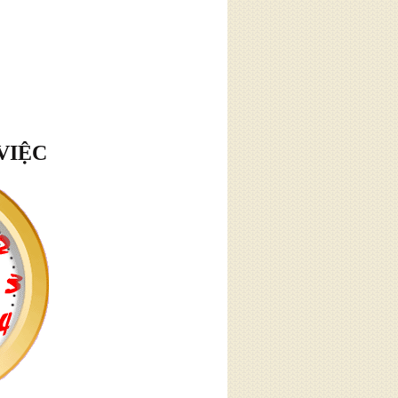
VIỆC
hân
tôi
ân. Hàng
à thường
 về những
m chế giận