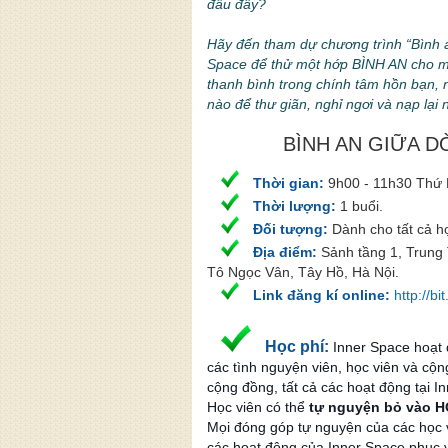
đâu đây?
Hãy đến tham dự chương trình “Bình a
Space để thử một hớp BÌNH AN cho m
thanh bình trong chính tâm hồn bạn, n
nào để thư giãn, nghỉ ngơi và nạp lại
BÌNH AN GIỮA 
Thời gian:
9
h00 - 11h30 Thứ 
Thời lượng:
1 buổi.
Đối tượng:
Dành cho tất cả họ
Địa điểm:
Sảnh tầng 1, Trung
Tô Ngọc Vân, Tây Hồ, Hà Nội.
Link đăng kí online:
http://b
Học phí
:
Inner Space hoạt
các tình nguyện viên, học viên và cộn
cộng đồng, tất cả các hoạt động tại I
Học viên có thể
tự nguyện bỏ vào 
Mọi đóng góp tự nguyện của các học 
các hoạt động của Inner Space phục 