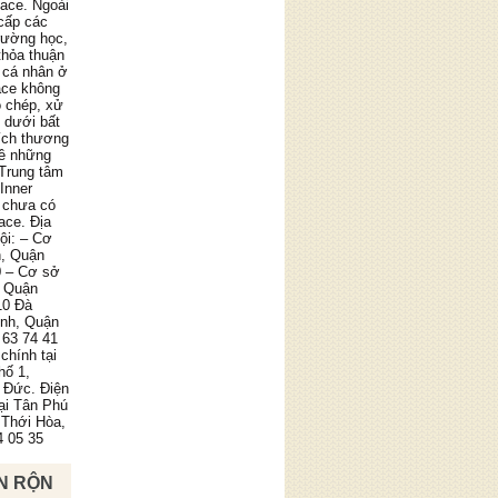
pace. Ngoài
cấp các
trường học,
thỏa thuận
 cá nhân ở
ace không
o chép, xử
g dưới bất
ích thương
về những
 Trung tâm
Inner
 chưa có
ace. Địa
ội: – Cơ
n, Quận
0 – Cơ sở
, Quận
10 Đà
ình, Quận
 63 74 41
chính tại
hố 1,
 Đức. Điện
tại Tân Phú
 Thới Hòa,
4 05 35
N RỘN