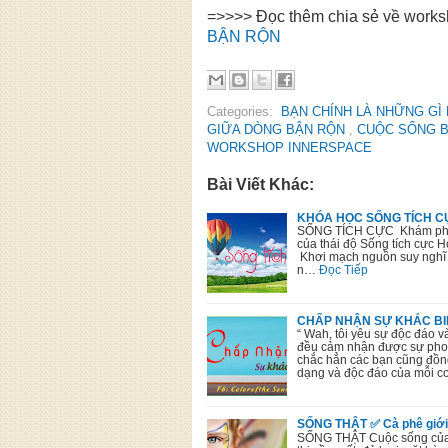
=>>>> Đọc thêm chia sẻ về work
BẬN RỘN
Categories:
BẠN CHÍNH LÀ NHỮNG GÌ
GIỮA DÒNG BẬN RỘN
,
CUỘC SỐNG 
WORKSHOP INNERSPACE
Bài Viết Khác:
KHÓA HỌC SỐNG TÍCH CỰC 
SỐNG TÍCH CỰC Khám phá 
của thái độ Sống tích cực 
Khơi mạch nguồn suy nghĩ t
n…
Đọc Tiếp
CHẤP NHẬN SỰ KHÁC BIỆT 
“ Wah, tôi yêu sự độc đáo v
đều cảm nhận được sự phon
chắc hẳn các bạn cũng đồng
dạng và độc đáo của mỗi 
SỐNG THẬT ✅ Cà phê giới 
SỐNG THẬT Cuộc sống của g