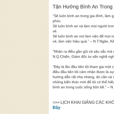
Tận Hưởng Bình An Trong
“Sẽ luôn bình an trong gia đình, làm
phúc.
Sẽ luôn bình an và làm mọi người tro
vẻ.
Sẽ luôn bình an nơi làm việc để mọi n
vẻ, làm việc hiệu quả.” – N.T.Ngân, K
“Nhận ra điều gần gũi và sâu sắc mà 
N.Q.Chiến, Giám đốc tư vấn nghề ng
“Đây là lần đầu tiên tôi tham gia một
điều đầu tiên tôi cảm nhận được là sự
hướng dẫn rất nhẹ nhàng, ân cần và 
những kiến thức mới để tôi có thể hi
bình an trong cuộc sống bộn bề.” – N.T
=>> LỊCH KHAI GIẢNG CÁC K
Đây