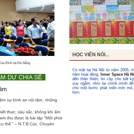
HỌC VIÊN NÓI...
ia Đình tại Đà Nẵng
Có mặt tại Hà Nội từ năm 2005, tr
năm hoạt động,
Inner Space Hà N
AM DỰ CHIA SẺ
đến thân thiện, tin cậy cho bất k
suy ngẫm, nhìn lại chính mình để
cho một bước phát triển mới mẻ,
Tâm
hơn.
hiệm sự bình an nội tâm, những
.
hiết thực, sâu sắc, không khí ấm
 em thu được là bài tập “Một phút
cụ thể.” – N.T.B.Cúc, Chuyên