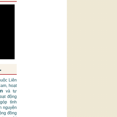
.
huộc Liên
am, hoạt
ận
và tự
hoạt động
góp tình
nh nguyện
cộng đồng