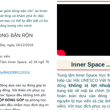
n giữa dòng bận rộn” tại Inner
át lòng và khám phá ốc đảo
ơi bạn có thể lui đến bất cứ lúc
 năng lượng cho mình.
DÒNG BẬN RỘN
Bảy, ngày 24/12/2016
c viên.
 Tâm Inner Space, số 18 ngõ 76
Inner Space ..
it.ly/BAGDBR122016
Trung tâm Inner Space, trực t
hiệp các Hội UNESCO Việt N
không vị lợi nhu
 động dựa vào sự đóng góp từ
động
g đồng. Với thiện chí phục vụ
trang trải về mặt tài chính (
nner Space đều không tính phí.
hoàn toàn dựa vào đóng 
HỘP ĐÓNG GÓP
tại phòng học.
nguyện từ học viên và các tì
viên đều nhằm mục đích duy trì
viên). Với mục đích phục vụ 
vụ cộng đồng.