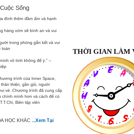
 Cuộc Sống
 gia đình thêm đầm ấm và hạnh
ng hàng xóm sẽ bình an và vui
gười trong phòng gắn kết và vui
ế toán
THỜI GIAN LÀM 
mình vô tình không để ý.” –
hiệp
 chương trình của Inner Space,
 thân thiện, gần gũi, người
vui vẻ. Chương trình đã cung cấp
ểu chính mình hơn và cách để có
Lớp Học:
.T.Chi, Biên tập viên
Quý Trọng Bản Thân
"Sau khoá học
Quý Trọng Bản T
nhận biết được giá trị của bản th
HÓA HỌC KHÁC
...Xem Tại
ngày tôi tự cười tươi với mình v
xuyên tự nhắc nhở với chính mình
giá trị mình có. Đã bắt đầu biết kiề