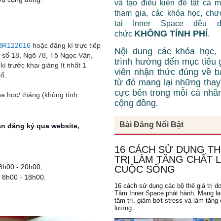
và tạo điều kiện để tất cả 
tham gia, các khóa học, chư
tại Inner Space đều 
KHÔNG TÍNH PHÍ
chức
.
GDBR122016
hoặc đăng kí trực tiếp
Nội dung các khóa học,
 số 18, Ngõ 78, Tô Ngọc Vân,
trình hướng đến mục tiêu 
 trước khai giảng ít nhất 1
viên nhận thức đúng về b
ổ.
từ đó mang lại những thay 
cực bên trong mỗi cá nhâ
óa học/ tháng
(không tính
cộng đồng.
Bài Đăng Nổi Bật
n đăng ký qua website,
16 CÁCH SỬ DỤNG TH
TRỊ LÀM TĂNG CHẤT
8h00 - 20h00,
CUỘC SỐNG
t
8h00 - 18h00
.
16 cách sử dụng các bộ thẻ giá trị d
Tâm Inner Space phát hành. Mang lạ
tâm trí, giảm bớt stress và làm tăng 
lượng...