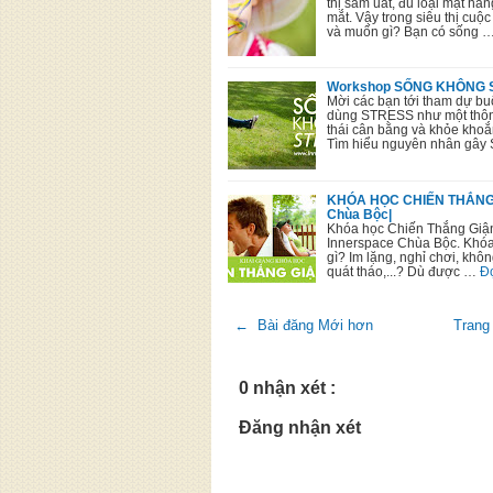
thị sầm uất, đủ loại mặt h
mắt. Vậy trong siêu thị cuộc
và muốn gì? Bạn có sống 
Workshop SỐNG KHÔNG ST
Mời các bạn tới tham dự
dùng STRESS như một thông 
thái cân bằng và khỏe khoắ
Tìm hiểu nguyên nhân gây 
KHÓA HỌC CHIẾN THẮNG GI
Chùa Bộc|
Khóa học Chiến Thắng Giận D
Innerspace Chùa Bộc. Khóa
gì? Im lặng, nghỉ chơi, khôn
quát tháo,...? Dù được …
Đ
← Bài đăng Mới hơn
Trang
0 nhận xét :
Đăng nhận xét