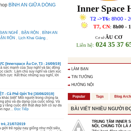
dữ, tôn trọng những người xung 
shop
BÌNH AN GIỮA DÒNG
Inner Space
Lan Hương
, 48 tuổi
T
2
->T6
:
8h00 -
2
T7, CN
:
8
h00 - 
 BẠN NGHĨ
,
BẬN RỘN
,
BÌNH AN
ÂU CƠ
Cơ sở
BẬN RỘN
,
Lịch Khai Giảng
,
"Khoá học
Quý Trọng Bản Thân
đã
024 35 37 6
thời gian nhìn lại, quan sát bản th
Li
ên h
ệ
:
cuộc sống xung quanh mình, giúp tô
vấn đề của mình và hướng giải quyế
áp dụng được việc học cách yêu t
lực thấu hiểu mình và người khác. 
[Innerspace Âu Cơ, T3 - 24/09/19]
bản thân mình hơn."
sức mạnh của Suy nghĩ và tác động
LÀM BẠN
Học cách: Làm chủ suy nghĩ và cảm xúc
Phan Nhân
, 31 tuổi
ích cực Kết thúc những suy nghĩ, lời
TIN TƯỞNG
HƯỚNG NỘI
- Cà Phê Giới Trẻ [30/06/2019]
Popular
Tags
Blog Arch
à khác biệt” Mỗi người trong chúng ta
g phú và đa dạng của cuộc sống. Và
 ý rằng cuộc đời thật đẹp bởi có sự đa
"Tôi thật sự thấy mình thay đổi th
BÀI VIẾT NHIỀU NGƯỜI Đ
con ngư…
Đọc Tiếp
hướng tốt lên. Tôi thấy mình Hạnh 
đã áp dụng được vào cuộc sống c
đã biết lắng nghe chia sẻ, biết kìm
TRUNG TÂM INNER 
dữ, biết cười khi gặp rắc rối và đ
trẻ, 21/07/2019
NỘI, CHÚNG TÔI LÀ 
không còn bình phẩm nói xấu ngư
iới trẻ ngày nay giống như một siêu