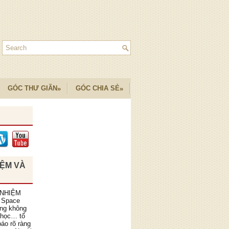
GÓC THƯ GIÃN
GÓC CHIA SẺ
»
»
IỆM VÀ
 NHIỆM
 Space
ồng không
 học… tổ
áo rõ ràng