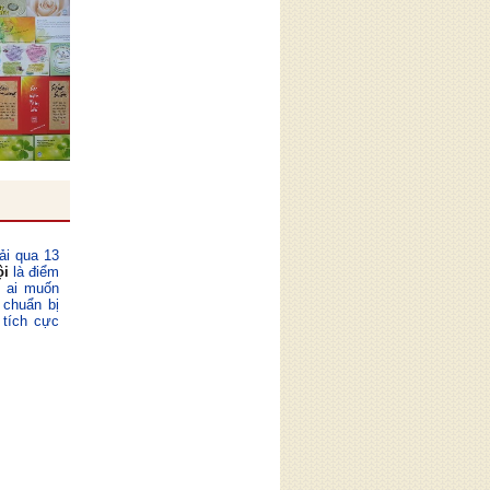
ải qua 13
ội
là điểm
ỳ ai muốn
 chuẩn bị
 tích cực