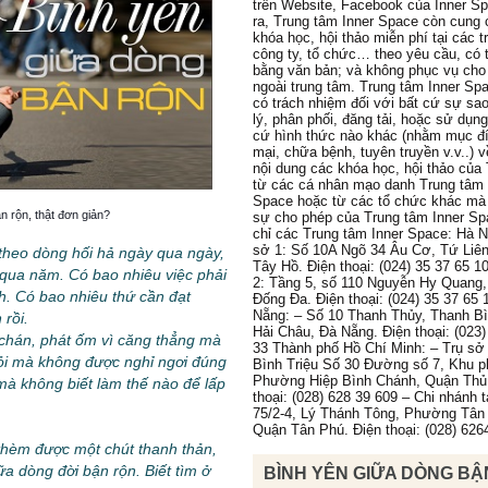
trên Website, Facebook của Inner S
ra, Trung tâm Inner Space còn cung 
khóa học, hội thảo miễn phí tại các 
công ty, tổ chức… theo yêu cầu, có 
bằng văn bản; và không phục vụ cho
ngoài trung tâm. Trung tâm Inner Sp
có trách nhiệm đối với bất cứ sự sa
lý, phân phối, đăng tải, hoặc sử dụn
cứ hình thức nào khác (nhằm mục đ
mại, chữa bệnh, tuyên truyền v.v..) 
nội dung các khóa học, hội thảo của
từ các cá nhân mạo danh Trung tâm 
Space hoặc từ các tổ chức khác mà
n rộn, thật đơn giản?
sự cho phép của Trung tâm Inner Sp
chỉ các Trung tâm Inner Space: Hà N
sở 1: Số 10A Ngõ 34 Âu Cơ, Tứ Liê
theo dòng hối hả ngày qua ngày,
Tây Hồ. Điện thoại: (024) 35 37 65 1
 qua năm. Có bao nhiêu việc phải
2: Tầng 5, số 110 Nguyễn Hy Quang
h. Có bao nhiêu thứ cần đạt
Đống Đa. Điện thoại: (024) 35 37 65 
Nẵng: – Số 10 Thanh Thủy, Thanh B
rồi.
Hải Châu, Đà Nẵng. Điện thoại: (023)
 chán, phát ốm vì căng thẳng mà
33 Thành phố Hồ Chí Minh: – Trụ sở 
mỏi mà không được nghỉ ngơi đúng
Bình Triệu Số 30 Đường số 7, Khu p
Phường Hiệp Bình Chánh, Quận Thủ
 mà không biết làm thế nào để lấp
thoại: (028) 628 39 609 – Chi nhánh 
75/2-4, Lý Thánh Tông, Phường Tân
Quận Tân Phú. Điện thoại: (028) 626
thèm được một chút thanh thản,
ữa dòng đời bận rộn. Biết tìm ở
BÌNH YÊN GIỮA DÒNG BẬ