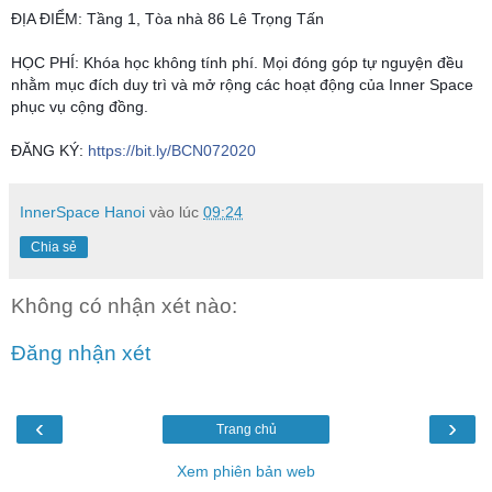
ĐỊA ĐIỂM: Tầng 1, Tòa nhà 86 Lê Trọng Tấn
HỌC PHÍ: Khóa học không tính phí. Mọi đóng góp tự nguyện đều 
nhằm mục đích duy trì và mở rộng các hoạt động của Inner Space 
phục vụ cộng đồng.
ĐĂNG KÝ: 
https://bit.ly/BCN072020
InnerSpace Hanoi
vào lúc
09:24
Chia sẻ
Không có nhận xét nào:
Đăng nhận xét
‹
›
Trang chủ
Xem phiên bản web