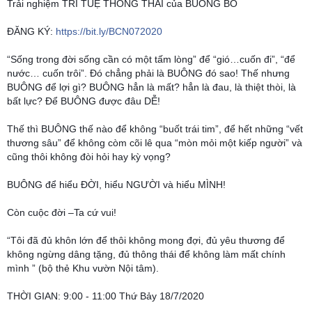
Trải nghiệm TRÍ TUỆ THÔNG THÁI của BUÔNG BỎ
ĐĂNG KÝ: 
https://bit.ly/BCN072020
“Sống trong đời sống cần có một tấm lòng” để “gió…cuốn đi”, “để 
nước… cuốn trôi”. Đó chẳng phải là BUÔNG đó sao! Thế nhưng 
BUÔNG để lợi gì? BUÔNG hẳn là mất? hẳn là đau, là thiệt thòi, là 
bất lực? Để BUÔNG được đâu DỄ!
Thế thì BUÔNG thế nào để không “buốt trái tim”, để hết những “vết 
thương sâu” để không còm cõi lê qua “mòn mỏi một kiếp người” và 
cũng thôi không đòi hỏi hay kỳ vọng? 
BUÔNG để hiểu ĐỜI, hiểu NGƯỜI và hiểu MÌNH! 
Còn cuộc đời –Ta cứ vui!
“Tôi đã đủ khôn lớn để thôi không mong đợi, đủ yêu thương để 
không ngừng dâng tặng, đủ thông thái để không làm mất chính 
mình ” (bộ thẻ Khu vườn Nội tâm).
THỜI GIAN: 9:00 - 11:00 Thứ Bảy 18/7/2020