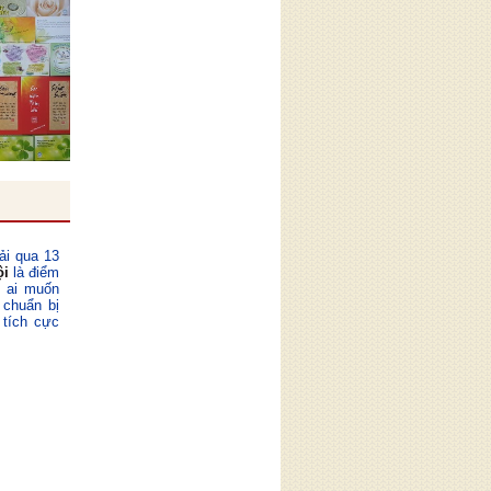
ải qua 13
ội
là điểm
ỳ ai muốn
 chuẩn bị
 tích cực