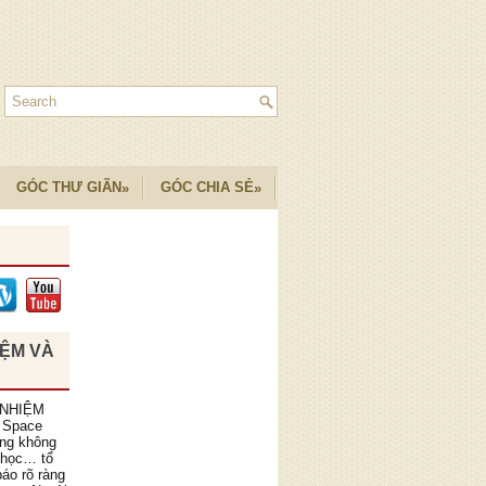
GÓC THƯ GIÃN
GÓC CHIA SẺ
»
»
IỆM VÀ
 NHIỆM
 Space
ồng không
 học… tổ
áo rõ ràng