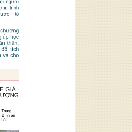
mọi người
ơng trình
được tổ
 chương
giúp học
ản thân,
đổi tích
n và cho
Ẻ GIÁ
 LƯỢNG
o Trung
i Bình an
chất