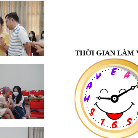
THỜI GIAN LÀM 
Lớp Học:
Quý Trọng Bản Thân
"Sau khoá học
Quý Trọng Bản T
nhận biết được giá trị của bản th
ngày tôi tự cười tươi với mình v
xuyên tự nhắc nhở với chính mình
giá trị mình có. Đã bắt đầu biết kiề
dữ, tôn trọng những người xung 
Lan Hương
, 48 tuổi