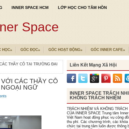
G
INNER SPACE HCM
LỚP HỌC CHO TÂM HỒN
nner Space
C HỌC
GÓC ĐỌC
GÓC HOẠT ĐỘNG
GÓC INNER CAFE
»
»
»
»
 CÁC THẦY CÔ TẠI TRƯỜNG ĐẠI
Liên Kết Mạng Xã Hội
 VỚI CÁC THẦY CÔ
 NGOẠI NGỮ
INNER SPACE TRÁCH NH
ents
KHÔNG TRÁCH NHIỆM
TRÁCH NHIỆM VÀ KHÔNG TRÁCH
CỦA INNER SPACE Trung tâm Inner
Việt Nam hoạt động phục vụ cộng đ
thu phí. Các chương trình, các khóa
chức tại trung tâm luôn được thông b