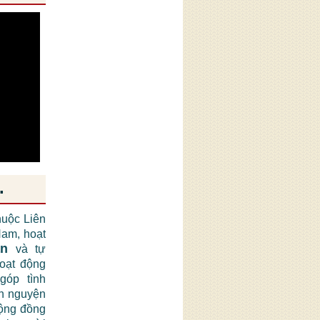
.
huộc Liên
am, hoạt
ận
và tự
hoạt động
góp tình
nh nguyện
cộng đồng