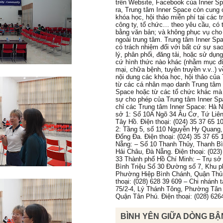
trên Website, Facebook của Inner S
ra, Trung tâm Inner Space còn cung 
khóa học, hội thảo miễn phí tại các 
công ty, tổ chức… theo yêu cầu, có 
bằng văn bản; và không phục vụ cho
ngoài trung tâm. Trung tâm Inner Sp
có trách nhiệm đối với bất cứ sự sa
lý, phân phối, đăng tải, hoặc sử dụn
cứ hình thức nào khác (nhằm mục đ
mại, chữa bệnh, tuyên truyền v.v..) 
nội dung các khóa học, hội thảo của
từ các cá nhân mạo danh Trung tâm 
Space hoặc từ các tổ chức khác mà
sự cho phép của Trung tâm Inner Sp
chỉ các Trung tâm Inner Space: Hà N
sở 1: Số 10A Ngõ 34 Âu Cơ, Tứ Liê
Tây Hồ. Điện thoại: (024) 35 37 65 1
2: Tầng 5, số 110 Nguyễn Hy Quang
Đống Đa. Điện thoại: (024) 35 37 65 
Nẵng: – Số 10 Thanh Thủy, Thanh B
Hải Châu, Đà Nẵng. Điện thoại: (023)
33 Thành phố Hồ Chí Minh: – Trụ sở 
Bình Triệu Số 30 Đường số 7, Khu p
Phường Hiệp Bình Chánh, Quận Thủ
thoại: (028) 628 39 609 – Chi nhánh 
75/2-4, Lý Thánh Tông, Phường Tân
Quận Tân Phú. Điện thoại: (028) 626
BÌNH YÊN GIỮA DÒNG BẬ