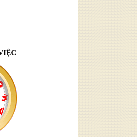
VIỆC
hân
tôi
ân. Hàng
à thường
 về những
m chế giận
quanh."