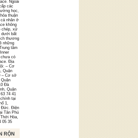
pace. Ngoài
cấp các
trường học,
thỏa thuận
 cá nhân ở
ace không
o chép, xử
g dưới bất
ích thương
về những
 Trung tâm
Inner
 chưa có
ace. Địa
ội: – Cơ
n, Quận
0 – Cơ sở
, Quận
10 Đà
ình, Quận
 63 74 41
chính tại
hố 1,
 Đức. Điện
tại Tân Phú
 Thới Hòa,
4 05 35
N RỘN