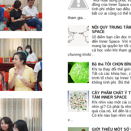
"Mọi hoạt động phục v
Phi Yến
, 36 tuổi
đồng của Inner Space 
tính phí nhằm tạo điều
bất cứ ai cũng có thể 
tham gia...
NỘI QUY TRUNG TÂM
"Tôi học được nhiều phương pháp
SPACE
nâng cao lòng quí trọng bản thân.
10 điểm bạn cần đọc t
dụng phương pháp 10’ mỗi sáng và 
đến Inner Space. Với
Tôi biết đối mặt với những thất bại
mang lại quyền lợi tối 
biếm và những thói quen xấu. Tôi 
cả học viên khi tham g
quí mình hơn, quan tâm và dành t
chương trình/...
chăm sóc bản thân."
Bộ thẻ TÔI CHỌN BÌ
Mạnh Hà
, 26 tuổi
Khi ta thay đổi thế giới
Tất cả các khóa học,
trình tổ chức tại Inne
không tính phí. Bộ thẻ 
CÂY PHẨM CHẤT Ý 
"Từ khi tham gia khoá học, em c
TÂM INNER SPACE
sâu sắc hơn mình đang tự huỷ hoại
Khi nhìn vào một cái c
thui chột đi những giá trị vốn có c
nhìn gì? Có phải là nh
Qua các bài tập, các tấm thẻ giá t
quả của nó, kế đến là 
thuật toán, trắc nghiệm, em hiểu h
Có khi nào bạn nhìn v
thân và thôi không lo lắng về những
v...
trước mắt nữa."
GIỚI THIỆU MỘT SỐ