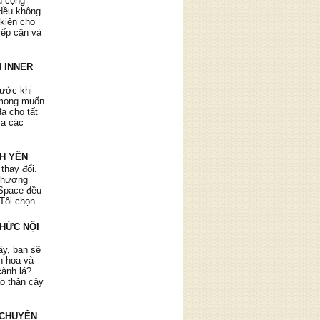
ụ cộng
đều không
 kiện cho
tiếp cận và
 INNER
 hay để
 Tôi áp
rước khi
mỗi tối.
 mong muốn
, sự châm
đa cho tất
thấy yêu
ia các
hời gian
NH YÊN
 thay đổi.
 chương
r Space đều
Tôi chọn...
THỨC NỘI
ảm nhận
, tự làm
ây, bạn sẽ
ủa mình.
ìn hoa và
rị, các
cành lá?
ơn về bản
ào thân cây
 khó khăn
 CHUYÊN