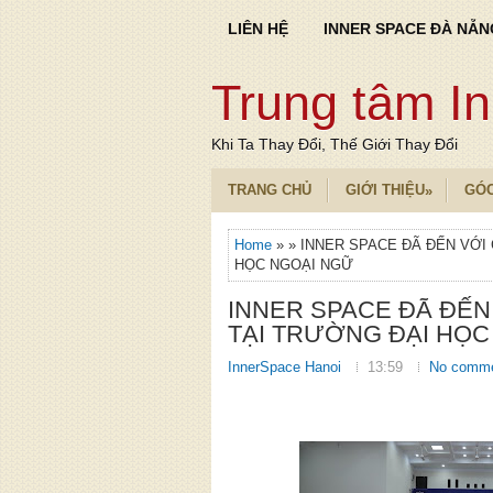
LIÊN HỆ
INNER SPACE ĐÀ NẴN
Trung tâm I
Khi Ta Thay Đổi, Thế Giới Thay Đổi
TRANG CHỦ
GIỚI THIỆU
GÓ
»
Home
» » INNER SPACE ĐÃ ĐẾN VỚI
HỌC NGOẠI NGỮ
INNER SPACE ĐÃ ĐẾN
TẠI TRƯỜNG ĐẠI HỌC
InnerSpace Hanoi
13:59
No comm