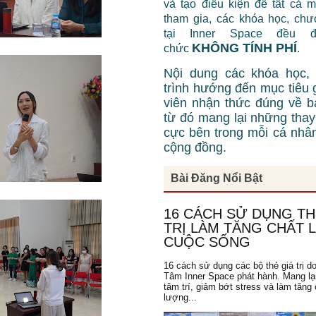
và tạo điều kiện để tất cả 
tham gia, các khóa học, chư
tại Inner Space đều 
KHÔNG TÍNH PHÍ
chức
.
Nội dung các khóa học,
trình hướng đến mục tiêu 
viên nhận thức đúng về b
từ đó mang lại những thay 
cực bên trong mỗi cá nhâ
cộng đồng.
Bài Đăng Nổi Bật
16 CÁCH SỬ DỤNG TH
TRỊ LÀM TĂNG CHẤT
CUỘC SỐNG
16 cách sử dụng các bộ thẻ giá trị d
Tâm Inner Space phát hành. Mang lạ
tâm trí, giảm bớt stress và làm tăng 
lượng...