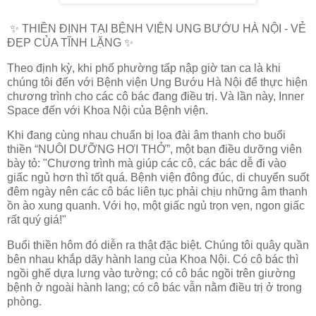
✨ THIỀN ĐỊNH TẠI BỆNH VIỆN UNG BƯỚU HÀ NỘI - VẺ
ĐẸP CỦA TĨNH LẶNG ✨
Theo định kỳ, khi phố phường tấp nập giờ tan ca là khi
chúng tôi đến với Bệnh viện Ung Bướu Hà Nội để thực hiện
chương trình cho các cô bác đang điều trị. Và lần này, Inner
Space đến với Khoa Nội của Bệnh viện.
Khi đang cùng nhau chuẩn bị loa đài âm thanh cho buổi
thiền “NUÔI DƯỠNG HƠI THỞ”, một bạn điều dưỡng viên
bày tỏ: "Chương trình mà giúp các cô, các bác dễ đi vào
giấc ngủ hơn thì tốt quá. Bệnh viện đông đúc, di chuyển suốt
đêm ngày nên các cô bác liên tục phải chịu những âm thanh
ồn ào xung quanh. Với họ, một giấc ngủ trọn vẹn, ngon giấc
rất quý giá!"
Buổi thiền hôm đó diễn ra thật đặc biệt. Chúng tôi quây quần
bên nhau khắp dãy hành lang của Khoa Nội. Có cô bác thì
ngồi ghế dựa lưng vào tường; có cô bác ngồi trên giường
bệnh ở ngoài hành lang; có cô bác vẫn nằm điều trị ở trong
phòng.