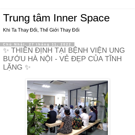
Trung tâm Inner Space
Khi Ta Thay Đổi, Thế Giới Thay Đổi
Chủ Nhật, 27 tháng 11, 2022
✨ THIỀN ĐỊNH TẠI BỆNH VIỆN UNG
BƯỚU HÀ NỘI - VẺ ĐẸP CỦA TĨNH
LẶNG ✨