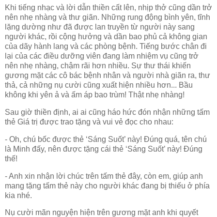
Khi tiếng nhạc và lời dẫn thiền cất lên, nhịp thở cũng dần trở
nên nhẹ nhàng và thư giãn. Những rung động bình yên, tĩnh
lặng dường như đã được lan truyền từ người này sang
người khác, rồi cộng hưởng và dần bao phủ cả không gian
của dãy hành lang và các phòng bệnh. Tiếng bước chân đi
lại của các điều dưỡng viên đang làm nhiệm vụ cũng trở
nên nhẹ nhàng, chậm rãi hơn nhiều. Sự thư thái khiến
gương mặt các cô bác bệnh nhân và người nhà giãn ra, thư
thả, cả những nụ cười cũng xuất hiện nhiều hơn... Bầu
không khi yên ả và ấm áp bao trùm! Thật nhẹ nhàng!
Sau giờ thiền định, ai ai cũng háo hức đón nhận những tấm
thẻ Giá trị được trao tặng và vui vẻ đọc cho nhau:
- Oh, chú bốc được thẻ ‘Sáng Suốt’ này! Đúng quá, tên chú
là Minh đấy, nên được tặng cái thẻ ‘Sáng Suốt’ này! Đúng
thế!
- Anh xin nhận lời chúc trên tấm thẻ đây, còn em, giúp anh
mang tặng tấm thẻ này cho người khác đang bị thiếu ở phía
kia nhé.
Nụ cười mãn nguyện hiện trên gương mặt anh khi quyết