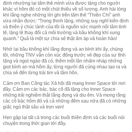
định nhường lại tấm thẻ mình vừa được tặng cho người
khác vì hôm đó có một chút thiếu về số lượng. Anh hài lòng
khi lắng nghe những lời ghi trên tấm thẻ “Thiện Chí” anh
vừa nhận được: “Trong thinh lặng, những suy nghĩ kiên định
và thiện ý chúc lành của tôi là nguồn sức mạnh nội tâm tinh
tế, lặng lẽ thay đổi cả môi trường và bầu không khí xung
quanh.” Quả là một sự chia sẻ thật ấm áp và hoàn hảo!
Nhớ lại bầu không khí lắng đọng và an bình khi ấy, chúng
tôi, những TNV vẫn còn xúc động trước vẻ đẹp của sự tĩnh
lặng và ngọt ngào đã có, thêm một lần nhấm nháp những
giọt bình an mà hôm ấy, từng người đã cùng nhau tạo ra và
chia sẻ đến từng trái tim và tâm hồn.
Cảm ơn Ban Công tác Xã hội đã mang Inner Space tới nơi
đây. Cảm ơn các bác, bác cô đã tặng cho Inner Space
những trải nghiệm thật lắng đọng và dịu êm. Và mong rằng
các cô bác hôm đó và cả những đêm sau nữa đã có những
giấc ngủ thật sâu và trọn vẹn!
Hẹn gặp lại tất cả trong các buổi thiền định và các buổi nói
chuyện trong thời gian tới đây.