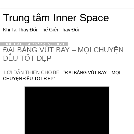
Trung tâm Inner Space
Khi Ta Thay Đổi, Thế Giới Thay Đổi
Thứ Hai, 24 tháng 5, 2021
ĐẠI BÀNG VÚT BAY – MỌI CHUYỆN
ĐỀU TỐT ĐẸP
LỜI DẪN THIỀN CHO BÉ - "
ĐẠI BÀNG VÚT BAY – MỌI 
CHUYỆN ĐỀU TỐT ĐẸP"