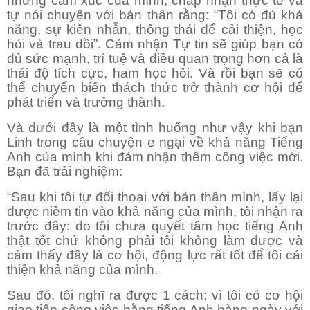
những cảm xúc của mình, chấp nhận thực tế và
tự nói chuyện với bản thân rằng: “Tôi có đủ khả
năng, sự kiên nhẫn, thông thái để cải thiện, học
hỏi và trau dồi”. Cảm nhận Tự tin sẽ giúp bạn có
đủ sức mạnh, trí tuệ và điều quan trọng hơn cả là
thái độ tích cực, ham học hỏi. Và rồi bạn sẽ có
thể chuyển biến thách thức trở thành cơ hội để
phát triển và trưởng thành.
Và dưới đây là một tình huống như vậy khi bạn
Linh trong câu chuyện e ngại về khả năng Tiếng
Anh của mình khi đảm nhận thêm công việc mới.
Bạn đã trải nghiệm:
“Sau khi tôi tự đối thoại với bản thân mình, lấy lại
được niềm tin vào khả năng của mình, tôi nhận ra
trước đây: do tôi chưa quyết tâm học tiếng Anh
thật tốt chứ không phải tôi không làm được và
cảm thấy đây là cơ hội, động lực rất tốt để tôi cải
thiện khả năng của mình.
Sau đó, tôi nghĩ ra được 1 cách: vì tôi có cơ hội
giao tiếp công việc bằng tiếng Anh hàng ngày với