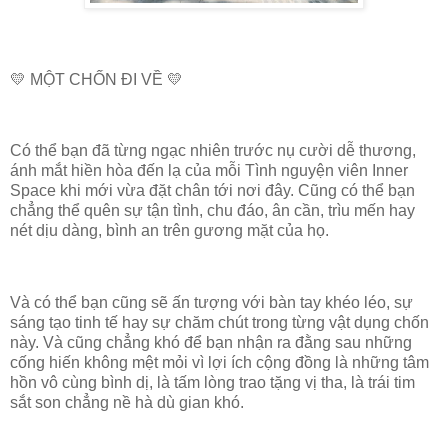
💛 MỘT CHỐN ĐI VỀ ‬💛
Có thể bạn đã từng ngạc nhiên trước nụ cười dễ thương,
ánh mắt hiền hòa đến lạ của mỗi Tình nguyện viên Inner
Space khi mới vừa đặt chân tới nơi đây. Cũng có thể bạn
chẳng thể quên sự tận tình, chu đáo, ân cần, trìu mến hay
nét dịu dàng, bình an trên gương mặt của họ.
Và có thể bạn cũng sẽ ấn tượng với bàn tay khéo léo, sự
sáng tạo tinh tế hay sự chăm chút trong từng vật dụng chốn
này. Và cũng chẳng khó để bạn nhận ra đằng sau những
cống hiến không mệt mỏi vì lợi ích cộng đồng là những tâm
hồn vô cùng bình dị, là tấm lòng trao tặng vị tha, là trái tim
sắt son chẳng nề hà dù gian khó.