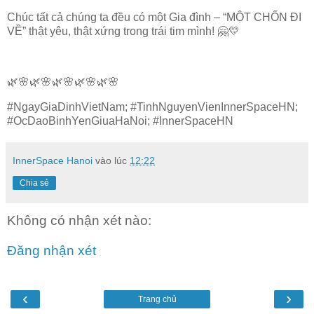
Chúc tất cả chúng ta đều có một Gia đình – “MỘT CHỐN ĐI
VỀ” thật yêu, thật xứng trong trái tim mình! 🤗‬💛
🌿🌸🌿🌸🌿🌸🌿🌸🌿🌸
#NgayGiaDinhVietNam; #TinhNguyenVienInnerSpaceHN;
#OcDaoBinhYenGiuaHaNoi; #InnerSpaceHN
InnerSpace Hanoi
vào lúc
12:22
Chia sẻ
Không có nhận xét nào:
Đăng nhận xét
‹
›
Trang chủ