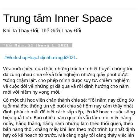
Trung tâm Inner Space
Khi Ta Thay Đổi, Thế Giới Thay Đổi
Thứ Năm, 21 tháng 1, 2021
#WorkshopHoạchđịnhhướngđi2021
.
Vừa mới chiều qua thôi, những trái tim nhiệt huyết chúng tôi 
đã cùng nhau chia sẻ và trải nghiệm những giây phút được 
“sống chậm lại”, cho phép mình được suy tư, chiêm nghiệm 
về cuộc đời về những gì đã qua và rồi định hướng cho năm 
mới với niềm hy vọng mới. 
Có một chị học viên chân thành chia sẻ: “Tôi năm nay cũng 50 
tuổi mà đọc thông tin về buổi chia sẻ hôm nay cảm thấy nhất 
định phải có mặt để biết cách sắp xếp, lên kế hoạch cuộc sống 
hiệu quả hơn. Bao nhiêu năm qua tôi vẫn làm mọi việc hàng 
ngày, hàng tháng, hàng năm nhưng làm theo thói quen, theo 
bản năng thôi, chẳng mấy khi làm theo một trình tự nhất định 
hay có kế hoạch từ trước. Mà càng ngày tôi càng thấy việc lên 