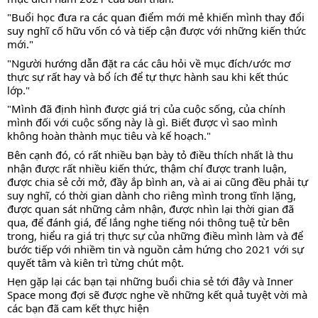
"Buổi học đưa ra các quan điểm mới mẻ khiến mình thay đổi 
suy nghĩ cố hữu vốn có và tiếp cận được với những kiến thức 
mới."
"Người hướng dẫn đặt ra các câu hỏi về mục đích/ước mơ 
thực sự rất hay và bổ ích để tự thực hành sau khi kết thúc 
lớp." 
"Mình đã định hình được giá trị của cuộc sống, của chính 
mình đối với cuộc sống này là gì. Biết được vì sao mình 
không hoàn thành mục tiêu và kế hoạch."
Bên cạnh đó, có rất nhiều bạn bày tỏ điều thích nhất là thu 
nhận được rất nhiều kiến thức, thậm chí được tranh luận, 
được chia sẻ cởi mở, đầy ắp bình an, và ai ai cũng đều phải tự 
suy nghĩ, có thời gian dành cho riêng mình trong tĩnh lặng, 
được quan sát những cảm nhận, được nhìn lại thời gian đã 
qua, để đánh giá, để lắng nghe tiếng nói thông tuệ từ bên 
trong, hiểu ra giá trị thực sự của những điều mình làm và để 
bước tiếp với nhiềm tin và nguồn cảm hứng cho 2021 với sự 
quyết tâm và kiên trì từng chút một. 
Hẹn gặp lại các bạn tại những buổi chia sẻ tới đây và Inner 
Space mong đợi sẽ được nghe về những kết quả tuyệt vời mà 
các bạn đã cam kết thực hiện 