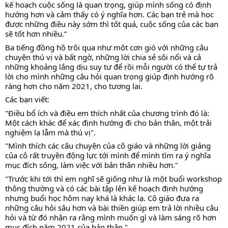
kế hoạch cuộc sống là quan trọng, giúp mình sống có định 
hướng hơn và cảm thấy có ý nghĩa hơn. Các bạn trẻ mà học 
được những điều này sớm thì tốt quá, cuộc sống của các bạn 
sẽ tốt hơn nhiều.”
Ba tiếng đồng hồ trôi qua như một cơn gió với những câu 
chuyện thú vị và bất ngờ, những lời chia sẻ sôi nổi và cả 
những khoảng lắng dịu suy tư để rồi mỗi người có thể tự trả 
lời cho mình những câu hỏi quan trọng giúp định hướng rõ 
ràng hơn cho năm 2021, cho tương lai. 
Các bạn viết: 
"Điều bổ ích và điều em thích nhất của chương trình đó là: 
Một cách khác để xác định hướng đi cho bản thân, một trải 
nghiệm lạ lẫm mà thú vị".
"Mình thích các câu chuyện của cô giáo và những lời giảng 
của cô rất truyền động lực tới mình để mình tìm ra ý nghĩa 
mục đích sống, làm việc với bản thân nhiều hơn."
"Trước khi tới thì em nghĩ sẽ giống như là một buổi workshop 
thông thường và có các bài tập lên kế hoạch định hướng 
nhưng buổi học hôm nay khá là khác lạ. Cô giáo đưa ra 
những câu hỏi sâu hơn và bài thiền giúp em trả lời nhiều câu 
hỏi và từ đó nhận ra rằng mình muốn gì và làm sáng rõ hơn 
mục đích năm 2021 của bản thân." 