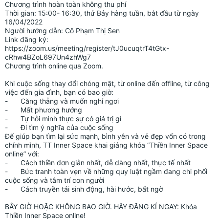
Chương trình hoàn toàn không thu phí
Thời gian: 15:00- 16:30, thứ Bảy hàng tuần, bắt đầu từ ngày 
16/04/2022
Người hướng dẫn: Cô Phạm Thị Sen
Link đăng ký: 
https://zoom.us/meeting/register/tJ0ucuqtrT4tGtx-
cRhw4BZoL697Un4zhWg7
Chương trình online qua Zoom.
Khi cuộc sống thay đổi chóng mặt, từ online đến offline, từ công 
việc đến gia đình, bạn có bao giờ:
-	Căng thẳng và muốn nghỉ ngơi
-	Mất phương hướng
-	Tự hỏi mình thực sự có giá trị gì
-	Đi tìm ý nghĩa của cuộc sống
Để giúp bạn tìm lại sức mạnh, bình yên và vẻ đẹp vốn có trong 
chính mình, TT Inner Space khai giảng khóa “Thiền Inner Space 
online” với:
-	Cách thiền đơn giản nhất, dễ dàng nhất, thực tế nhất
-	Bức tranh toàn vẹn về những quy luật ngầm đang chi phối 
cuộc sống và tâm trí con người
-	Cách truyền tải sinh động, hài hước, bất ngờ
BÂY GIỜ HOẶC KHÔNG BAO GIỜ. HÃY ĐĂNG KÍ NGAY: Khóa 
Thiền Inner Space online!