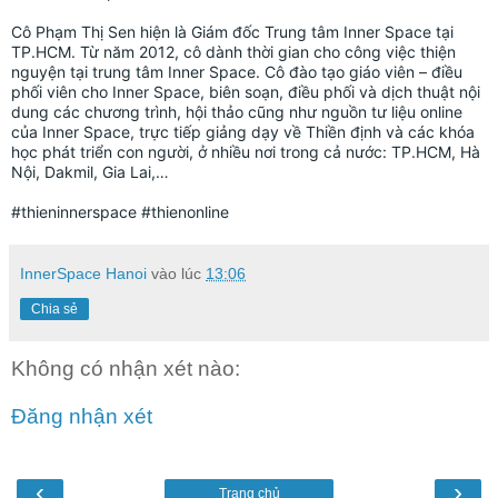
Cô Phạm Thị Sen hiện là Giám đốc Trung tâm Inner Space tại 
TP.HCM. Từ năm 2012, cô dành thời gian cho công việc thiện 
nguyện tại trung tâm Inner Space. Cô đào tạo giáo viên – điều 
phối viên cho Inner Space, biên soạn, điều phối và dịch thuật nội 
dung các chương trình, hội thảo cũng như nguồn tư liệu online 
của Inner Space, trực tiếp giảng dạy về Thiền định và các khóa 
học phát triển con người, ở nhiều nơi trong cả nước: TP.HCM, Hà 
Nội, Dakmil, Gia Lai,…
#thieninnerspace #thienonline 
InnerSpace Hanoi
vào lúc
13:06
Chia sẻ
Không có nhận xét nào:
Đăng nhận xét
‹
›
Trang chủ