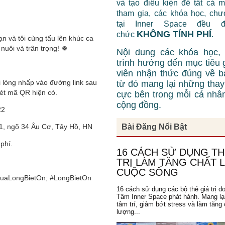
và tạo điều kiện để tất cả 
tham gia, các khóa học, chư
tại Inner Space đều 
KHÔNG TÍNH PHÍ
chức
.
và tôi cùng tấu lên khúc ca
uôi và trân trọng! 🍀
Nội dung các khóa học,
trình hướng đến mục tiêu 
viên nhận thức đúng về b
 lòng nhấp vào đường link sau
từ đó mang lại những thay 
ét mã QR hiện có.
cực bên trong mỗi cá nhâ
cộng đồng.
22
1, ngõ 34 Âu Cơ, Tây Hồ, HN
Bài Đăng Nổi Bật
phí.
16 CÁCH SỬ DỤNG TH
TRỊ LÀM TĂNG CHẤT
CUỘC SỐNG
uaLongBietOn; #LongBietOn
16 cách sử dụng các bộ thẻ giá trị d
Tâm Inner Space phát hành. Mang lạ
tâm trí, giảm bớt stress và làm tăng 
lượng...