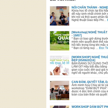
NÓI CHÂN THÀNH - NGH
Khóa học tổ chức tại Đà Nẵn
dễ nảy sinh nhất chính bởi 
khi nói và thói quen phân 
Nghệ thuật Giao tiếp Phi…
[Workshop] NGHỆ THUẬT 
- 19/07]
* Bạn có bao giờ đứng trướ
mình nên quyết định thế nà
hối tiếc trong lòng khi mắc
* Bạn có từng suy …
Đọc Ti
[WORKSHOP] NGHỆ THUẬ
ĐẸP [05/06/2016]
BẠN ĐANG SỬ DỤNG THỜI
LÀM GÌ? Hãy bắt đầu bằng m
gian của cuộc đời quý giá 
nghĩ về người khác, chủ yế
CAN ĐẢM, QUYẾT TÂM, 
Ảnh minh họa Chia sẻ từ cá
workshop "DÁM BỨT PHÁ" đã
được 4 đức tính chính của 
toàn của bản thân và quyết
WORKSHOP DÁM BỨT PHÁ 