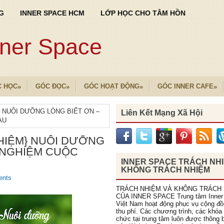
G
INNER SPACE HCM
LỚP HỌC CHO TÂM HỒN
nner Space
C HỌC
GÓC ĐỌC
GÓC HOẠT ĐỘNG
GÓC INNER CAFE
»
»
»
»
} NUÔI DƯỠNG LÒNG BIẾT ƠN –
Liên Kết Mạng Xã Hội
ÀU
HIỆM} NUÔI DƯỠNG
I NGHIỆM CUỘC
INNER SPACE TRÁCH NH
KHÔNG TRÁCH NHIỆM
ents
TRÁCH NHIỆM VÀ KHÔNG TRÁCH
CỦA INNER SPACE Trung tâm Inner
Việt Nam hoạt động phục vụ cộng đ
thu phí. Các chương trình, các khóa
chức tại trung tâm luôn được thông b