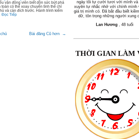
ếu vận động viên biết dồn sức bứt phá
giá trị mình có. Đã bắt đầu biết kiề
 toàn có thể xoay chuyển tình thế chỉ
dữ, tôn trọng những người xung 
 thủ và cán đích trước. Hành trình kiếm
…
Đọc Tiếp
Lan Hương
, 48 tuổi
 chủ
Bài đăng Cũ hơn →
"Khoá học
Quý Trọng Bản Thân
đã
THỜI GIAN LÀM 
thời gian nhìn lại, quan sát bản th
cuộc sống xung quanh mình, giúp tô
vấn đề của mình và hướng giải quyế
áp dụng được việc học cách yêu t
lực thấu hiểu mình và người khác. 
bản thân mình hơn."
Phan Nhân
, 31 tuổi
"Tôi thật sự thấy mình thay đổi th
hướng tốt lên. Tôi thấy mình Hạnh 
đã áp dụng được vào cuộc sống c
đã biết lắng nghe chia sẻ, biết kìm
dữ, biết cười khi gặp rắc rối và đ