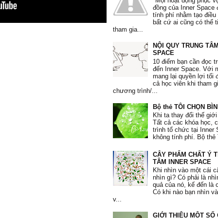
"Mọi hoạt động phục v
thân và thôi không lo lắng về những
đồng của Inner Space 
trước mắt nữa."
tính phí nhằm tạo điều
bất cứ ai cũng có thể 
Hồng Hạnh
, 19 tuổi
tham gia...
NỘI QUY TRUNG TÂM
SPACE
10 điểm bạn cần đọc t
đến Inner Space. Với
mang lại quyền lợi tối 
cả học viên khi tham g
chương trình/...
Bộ thẻ TÔI CHỌN BÌ
Khi ta thay đổi thế giới
Lớp Học:
Tất cả các khóa học,
Chiến Thắng Giận Dữ
trình tổ chức tại Inne
không tính phí. Bộ thẻ 
"Giận dữ là một liều thuốc độc, m
nhưng lại mong người khác chết. 
CÂY PHẨM CHẤT Ý 
mình càng thấy không thể tự mìn
TÂM INNER SPACE
thuốc độc vào mình được.
Khi nhìn vào một cái c
nhìn gì? Có phải là nh
Tuyết Mai
, 30 tuổi
quả của nó, kế đến là 
Có khi nào bạn nhìn v
v...
GIỚI THIỆU MỘT SỐ