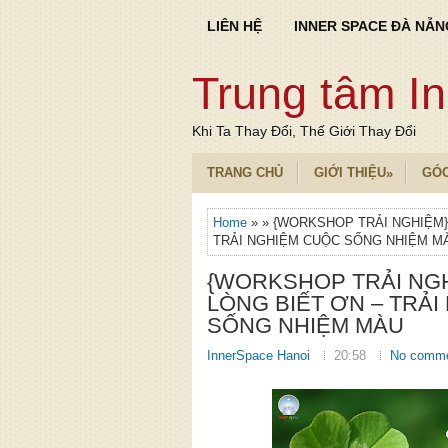
LIÊN HỆ
INNER SPACE ĐÀ NẴN
Trung tâm I
Khi Ta Thay Đổi, Thế Giới Thay Đổi
TRANG CHỦ
GIỚI THIỆU
GÓ
»
Home
» » {WORKSHOP TRẢI NGHIỆM
TRẢI NGHIỆM CUỘC SỐNG NHIỆM M
{WORKSHOP TRẢI NG
LÒNG BIẾT ƠN – TRẢ
SỐNG NHIỆM MÀU
InnerSpace Hanoi
20:58
No comm