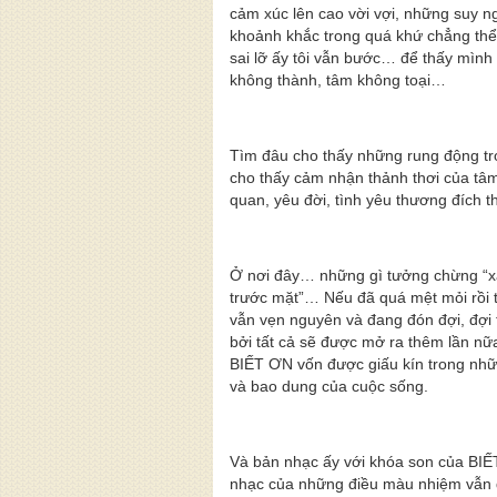
cảm xúc lên cao vời vợi, những suy n
khoảnh khắc trong quá khứ chẳng th
sai lỡ ấy tôi vẫn bước… để thấy mình
không thành, tâm không toại…
Tìm đâu cho thấy những rung động tro
cho thấy cảm nhận thảnh thơi của tâ
quan, yêu đời, tình yêu thương đích t
Ở nơi đây… những gì tưởng chừng “xa 
trước mặt”… Nếu đã quá mệt mỏi rồi th
vẫn vẹn nguyên và đang đón đợi, đợi t
bởi tất cả sẽ được mở ra thêm lần 
BIẾT ƠN vốn được giấu kín trong nh
và bao dung của cuộc sống.
Và bản nhạc ấy với khóa son của B
nhạc của những điều màu nhiệm vẫn đ