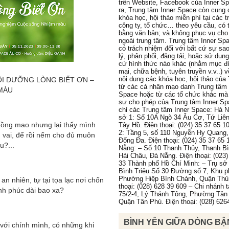
trên Website, Facebook của Inner S
ra, Trung tâm Inner Space còn cung 
khóa học, hội thảo miễn phí tại các 
công ty, tổ chức… theo yêu cầu, có 
bằng văn bản; và không phục vụ cho
ngoài trung tâm. Trung tâm Inner Sp
có trách nhiệm đối với bất cứ sự sa
lý, phân phối, đăng tải, hoặc sử dụn
cứ hình thức nào khác (nhằm mục đ
mại, chữa bệnh, tuyên truyền v.v..) 
nội dung các khóa học, hội thảo của
ÔI DƯỠNG LÒNG BIẾT ƠN –
từ các cá nhân mạo danh Trung tâm 
MÀU
Space hoặc từ các tổ chức khác mà
sự cho phép của Trung tâm Inner Sp
chỉ các Trung tâm Inner Space: Hà N
sở 1: Số 10A Ngõ 34 Âu Cơ, Tứ Liê
hồng mao nhưng lại thấy mình
Tây Hồ. Điện thoại: (024) 35 37 65 1
2: Tầng 5, số 110 Nguyễn Hy Quang
 vai, để rồi nếm cho đủ muôn
Đống Đa. Điện thoại: (024) 35 37 65 
u?...
Nẵng: – Số 10 Thanh Thủy, Thanh B
Hải Châu, Đà Nẵng. Điện thoại: (023)
33 Thành phố Hồ Chí Minh: – Trụ sở 
Bình Triệu Số 30 Đường số 7, Khu p
Phường Hiệp Bình Chánh, Quận Thủ
n nhiên, tự tại tọa lạc nơi chốn
thoại: (028) 628 39 609 – Chi nhánh 
nh phúc dài bao xa?
75/2-4, Lý Thánh Tông, Phường Tân
Quận Tân Phú. Điện thoại: (028) 626
BÌNH YÊN GIỮA DÒNG BẬ
 với chính mình, có những khi