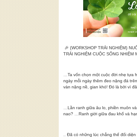
🎉 {WORKSHOP TRẢI NGHIỆM} NU
TRẢI NGHIỆM CUỘC SỐNG NHIỆM 
…Ta vốn chọn một cuộc đời nhẹ tựa 
ngày mỗi ngày thêm đeo nặng đá trên
vàn nặng nề, gian khó! Đó là bởi vì đâ
…Lằn ranh giữa âu lo, phiền muôn và a
nao? …Ranh giới giữa đau khổ và hạ
.. Đã có những lúc chẳng thể đối diện