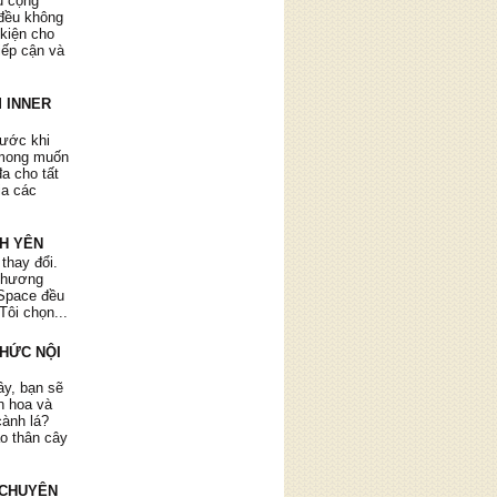
ụ cộng
 khó khăn
đều không
 kiện cho
tiếp cận và
 INNER
rước khi
 mong muốn
đa cho tất
ia các
NH YÊN
 thay đổi.
 chương
r Space đều
Tôi chọn...
ình uống
Nói vậy,
THỨC NỘI
h chuốc
"
ây, bạn sẽ
ìn hoa và
cành lá?
ào thân cây
 CHUYÊN