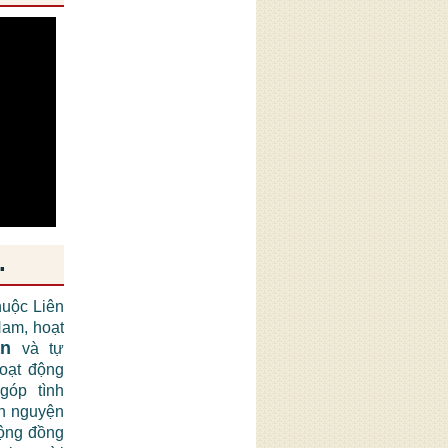
.
huộc Liên
am, hoạt
ận
và tự
hoạt động
góp tình
nh nguyện
cộng đồng