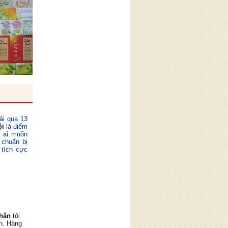
ải qua 13
ội
là điểm
ỳ ai muốn
 chuẩn bị
 tích cực
hân
tôi
ân. Hàng
à thường
 về những