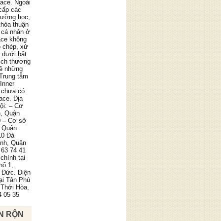
pace. Ngoài
cấp các
trường học,
thỏa thuận
 cá nhân ở
ace không
o chép, xử
g dưới bất
ích thương
về những
 Trung tâm
Inner
 chưa có
ace. Địa
ội: – Cơ
n, Quận
0 – Cơ sở
, Quận
10 Đà
ình, Quận
 63 74 41
chính tại
hố 1,
 Đức. Điện
tại Tân Phú
 Thới Hòa,
4 05 35
N RỘN