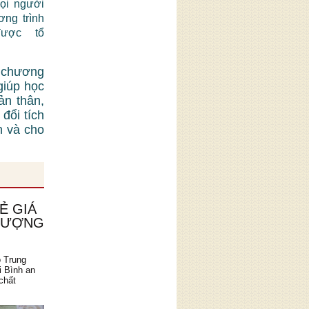
mọi người
ơng trình
được tổ
 chương
giúp học
ản thân,
đổi tích
n và cho
Ẻ GIÁ
 LƯỢNG
o Trung
i Bình an
chất