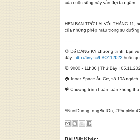
của cuộc sống này vẫn đợi ta ngâm…
HẸN BẠN TRỞ LẠI VỚI THÁNG 11, bạn 
của những phép màu trong sự dưỡng n
---------
🌻 Để ĐĂNG KÝ chương trình, bạn vui
đây:
http://tiny.cc/LBO112022
hoặc qu
⏰ 9h00 - 11h30 | Thứ Bảy | 05.11.20
🏠 Inner Space Âu Cơ, số 10A ngách 
💝 Chương trình hoàn toàn không thu 
#NuoiDuongLongBietOn; #PhepMauC
Bài Viết Khác: