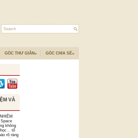
GÓC THƯ GIÃN
GÓC CHIA SẺ
»
»
IỆM VÀ
 NHIỆM
 Space
ồng không
 học… tổ
áo rõ ràng