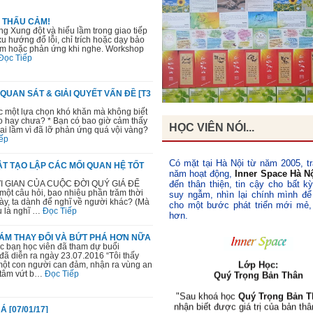
E THẤU CẢM!
g Xung đột và hiểu lầm trong giao tiếp
xu hướng đổ lỗi, chỉ trích hoặc dạy bảo
tâm hoặc phản ứng khi nghe. Workshop
Đọc Tiếp
QUAN SÁT & GIẢI QUYẾT VẤN ĐỀ [T3
c một lựa chọn khó khăn mà không biết
o hay chưa? * Bạn có bao giờ cảm thấy
HỌC VIÊN NÓI...
 sai lầm vì đã lỡ phản ứng quá vội vàng?
ếp
Có mặt tại Hà Nội từ năm 2005, tr
T TẠO LẬP CÁC MỐI QUAN HỆ TỐT
năm hoạt động,
Inner Space Hà N
 GIAN CỦA CUỘC ĐỜI QUÝ GIÁ ĐỂ
đến thân thiện, tin cậy cho bất k
ột câu hỏi, bao nhiêu phần trăm thời
suy ngẫm, nhìn lại chính mình để
này, ta dành để nghĩ về người khác? (Mà
cho một bước phát triển mới mẻ,
u là nghĩ …
Đọc Tiếp
hơn.
DÁM THAY ĐỔI VÀ BỨT PHÁ HƠN NỮA
c bạn học viên đã tham dự buổi
Lớp Học:
 diễn ra ngày 23.07.2016 “Tôi thấy
Quý Trọng Bản Thân
một con người can đảm, nhận ra vùng an
 tâm vứt b…
Đọc Tiếp
"Sau khoá học
Quý Trọng Bản T
nhận biết được giá trị của bản th
ngày tôi tự cười tươi với mình v
[07/01/17]
xuyên tự nhắc nhở với chính mình