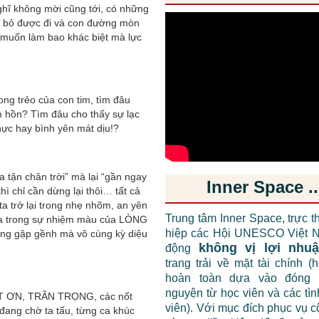
ghĩ không mời cũng tới, có những
ể bỏ được đi và con đường mòn
 muốn làm bao khác biệt mà lực
ng trẻo của con tim, tìm đâu
m hồn? Tìm đâu cho thấy sự lạc
hực hay bình yên mát dịu!?
tận chân trời” mà lại “gần ngay
Inner Space ..
ì chỉ cần dừng lại thôi… tất cả
a trở lại trong nhẹ nhõm, an yên
Trung tâm Inner Space, trực t
nữa trong sự nhiệm màu của LÒNG
hiệp các Hội UNESCO Việt N
ững gập gềnh mà vô cùng kỳ diệu
không vị lợi nhu
động
trang trải về mặt tài chính (
hoàn toàn dựa vào đóng 
nguyện từ học viên và các tì
IẾT ƠN, TRÂN TRỌNG, các nốt
viên). Với mục đích phục vụ 
ang chờ ta tấu, từng ca khúc