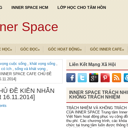
G
INNER SPACE HCM
LỚP HỌC CHO TÂM HỒN
nner Space
C HỌC
GÓC ĐỌC
GÓC HOẠT ĐỘNG
GÓC INNER CAFE
»
»
»
»
 vọng cuộc sống
,
khát vọng sống
,
Liên Kết Mạng Xã Hội
 có ích
,
sống và khát vọng
,
 INNER SPACE CAFE CHỦ ĐỀ
.11.2014]
HỦ ĐỀ KIÊN NHẪN
INNER SPACE TRÁCH NH
t 16.11.2014]
KHÔNG TRÁCH NHIỆM
ents
TRÁCH NHIỆM VÀ KHÔNG TRÁCH
CỦA INNER SPACE Trung tâm Inner
Việt Nam hoạt động phục vụ cộng đ
thu phí. Các chương trình, các khóa
chức tại trung tâm luôn được thông b