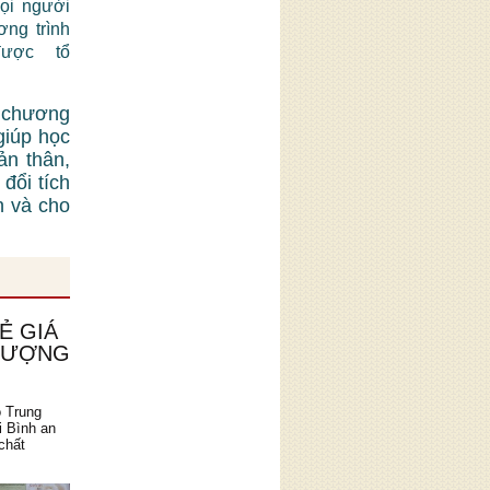
mọi người
ơng trình
được tổ
 chương
giúp học
ản thân,
đổi tích
n và cho
Ẻ GIÁ
 LƯỢNG
o Trung
i Bình an
chất