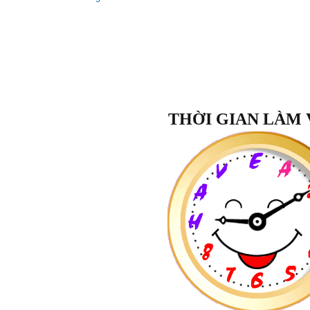
THỜI GIAN LÀM 
Lớp Học:
Quý Trọng Bản Thân
"Sau khoá học
Quý Trọng Bản T
nhận biết được giá trị của bản th
ngày tôi tự cười tươi với mình v
xuyên tự nhắc nhở với chính mình
giá trị mình có. Đã bắt đầu biết kiề