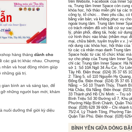
trên Website, Facebook của Inner S
ra, Trung tâm Inner Space còn cung 
khóa học, hội thảo miễn phí tại các 
công ty, tổ chức… theo yêu cầu, có 
bằng văn bản; và không phục vụ cho
ngoài trung tâm. Trung tâm Inner Sp
có trách nhiệm đối với bất cứ sự sa
lý, phân phối, đăng tải, hoặc sử dụn
cứ hình thức nào khác (nhằm mục đ
mại, chữa bệnh, tuyên truyền v.v..) 
nội dung các khóa học, hội thảo của
từ các cá nhân mạo danh Trung tâm 
rkshop hàng tháng
dành cho
Space hoặc từ các tổ chức khác mà
sự cho phép của Trung tâm Inner Sp
ề các giá trị khác nhau. Chương
chỉ các Trung tâm Inner Space: Hà N
cá nhân và hoạt động nhóm giúp
sở 1: Số 10A Ngõ 34 Âu Cơ, Tứ Liê
Tây Hồ. Điện thoại: (024) 35 37 65 1
 những giá trị.
2: Tầng 5, số 110 Nguyễn Hy Quang
Đống Đa. Điện thoại: (024) 35 37 65 
gian bình an và sáng tạo, để
Nẵng: – Số 10 Thanh Thủy, Thanh B
Hải Châu, Đà Nẵng. Điện thoại: (023)
p gỡ những người bạn mới, khám
33 Thành phố Hồ Chí Minh: – Trụ sở 
Bình Triệu Số 30 Đường số 7, Khu p
Phường Hiệp Bình Chánh, Quận Thủ
thoại: (028) 628 39 609 – Chi nhánh 
 nuôi dưỡng thế giới kỳ diệu
75/2-4, Lý Thánh Tông, Phường Tân
Quận Tân Phú. Điện thoại: (028) 626
BÌNH YÊN GIỮA DÒNG BẬ