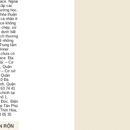
pace. Ngoài
cấp các
trường học,
thỏa thuận
 cá nhân ở
ace không
o chép, xử
g dưới bất
ích thương
về những
 Trung tâm
Inner
 chưa có
ace. Địa
ội: – Cơ
n, Quận
0 – Cơ sở
, Quận
10 Đà
ình, Quận
 63 74 41
chính tại
hố 1,
 Đức. Điện
tại Tân Phú
 Thới Hòa,
4 05 35
N RỘN