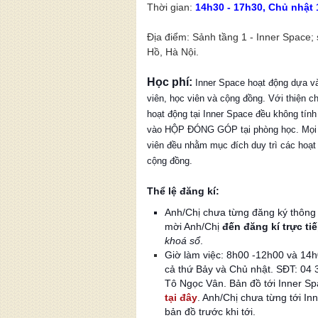
Thời gian:
14h30 - 17h30, Chủ nhật 
Địa điểm: Sảnh tầng 1 - Inner Space;
Hồ, Hà Nội.
Học phí:
Inner Space hoạt động dựa v
viên, học viên và cộng đồng. Với thiện c
hoạt động tại Inner Space đều không tính
vào HỘP ĐÓNG GÓP tại phòng học. Mọi 
viên đều nhằm mục đích duy trì các hoạt
cộng đồng.
Thể lệ đăng kí:
Anh/Chị chưa từng đăng ký thông t
mời Anh/Chị
đến đăng kí trực ti
khoá sổ
.
Giờ làm việc: 8h00 -12h00 và 14h
cả thứ Bảy và Chủ nhật. SĐT: 04 
Tô Ngọc Vân. Bản đồ tới Inner S
tại đây
. Anh/Chị chưa từng tới I
bản đồ trước khi tới.