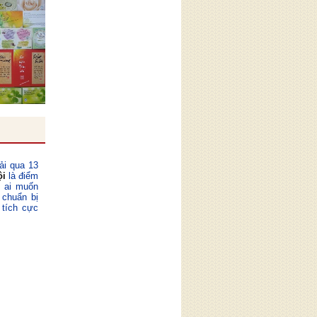
ải qua 13
ội
là điểm
ỳ ai muốn
 chuẩn bị
 tích cực