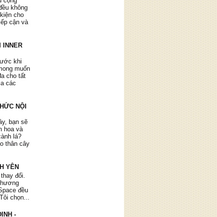
ụ cộng
đều không
 kiện cho
tiếp cận và
 INNER
rước khi
 mong muốn
 hay để
đa cho tất
 Tôi áp
ia các
mỗi tối.
, sự châm
thấy yêu
THỨC NỘI
hời gian
ây, bạn sẽ
ìn hoa và
cành lá?
ào thân cây
NH YÊN
 thay đổi.
ảm nhận
 chương
, tự làm
r Space đều
ủa mình.
Tôi chọn...
rị, các
ơn về bản
ỊNH -
 khó khăn