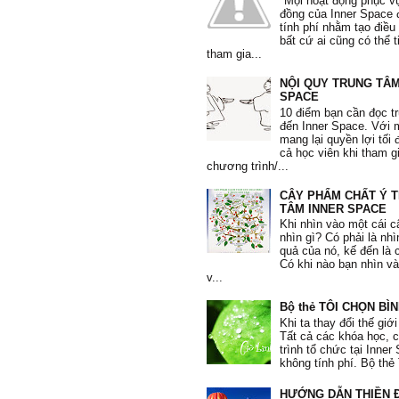
"Mọi hoạt động phục v
Tôi yêu bản thân tôi."
đồng của Inner Space 
tính phí nhằm tạo điều
Phi Yến
, 36 tuổi
bất cứ ai cũng có thể 
tham gia...
NỘI QUY TRUNG TÂM
SPACE
10 điểm bạn cần đọc t
đến Inner Space. Với
"Tôi học được nhiều phương pháp
mang lại quyền lợi tối 
nâng cao lòng quí trọng bản thân.
cả học viên khi tham g
dụng phương pháp 10’ mỗi sáng và 
chương trình/...
Tôi biết đối mặt với những thất bại
biếm và những thói quen xấu. Tôi 
CÂY PHẨM CHẤT Ý 
quí mình hơn, quan tâm và dành t
TÂM INNER SPACE
chăm sóc bản thân."
Khi nhìn vào một cái c
Mạnh Hà
, 26 tuổi
nhìn gì? Có phải là nh
quả của nó, kế đến là 
Có khi nào bạn nhìn v
v...
Bộ thẻ TÔI CHỌN BÌ
Khi ta thay đổi thế giới
"Từ khi tham gia khoá học, em c
Tất cả các khóa học,
sâu sắc hơn mình đang tự huỷ hoại
trình tổ chức tại Inne
thui chột đi những giá trị vốn có c
không tính phí. Bộ thẻ 
Qua các bài tập, các tấm thẻ giá t
thuật toán, trắc nghiệm, em hiểu h
HƯỚNG DẪN THIỀN Đ
thân và thôi không lo lắng về những