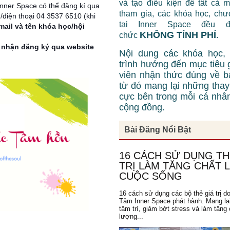
và tạo điều kiện để tất cả 
 Inner Space có thể đăng kí qua
tham gia, các khóa học, chư
/điện thoại 04 3537 6510 (khi
tại Inner Space đều 
mail và tên khóa học/hội
KHÔNG TÍNH PHÍ
chức
.
nhận đăng ký qua website
Nội dung các khóa học,
trình hướng đến mục tiêu 
viên nhận thức đúng về b
từ đó mang lại những thay 
cực bên trong mỗi cá nhâ
cộng đồng.
Bài Đăng Nổi Bật
16 CÁCH SỬ DỤNG TH
TRỊ LÀM TĂNG CHẤT
CUỘC SỐNG
16 cách sử dụng các bộ thẻ giá trị d
Tâm Inner Space phát hành. Mang lạ
tâm trí, giảm bớt stress và làm tăng 
lượng...