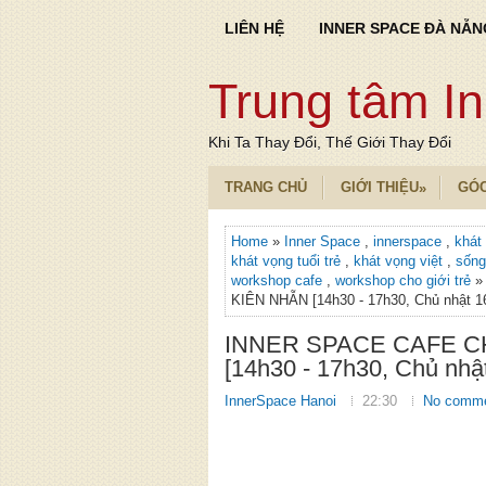
LIÊN HỆ
INNER SPACE ĐÀ NẴN
Trung tâm I
Khi Ta Thay Đổi, Thế Giới Thay Đổi
TRANG CHỦ
GIỚI THIỆU
GÓ
»
Home
»
Inner Space
,
innerspace
,
khát
khát vọng tuổi trẻ
,
khát vọng việt
,
sống
workshop cafe
,
workshop cho giới trẻ
»
KIÊN NHẪN [14h30 - 17h30, Chủ nhật 16
INNER SPACE CAFE C
[14h30 - 17h30, Chủ nhậ
InnerSpace Hanoi
22:30
No comm