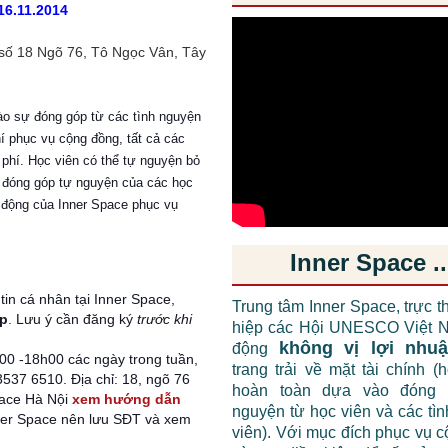
16.11.2014
 số 18 Ngõ 76, Tô Ngọc Vân, Tây
ào sự đóng góp từ các tình nguyện
hí phục vụ cộng đồng, tất cả các
 phí. Học viên có thể tự nguyện bỏ
đóng góp tự nguyện của các học
 động của Inner Space phục vụ
Inner Space ..
in cá nhân tại Inner Space,
Trung tâm Inner Space, trực t
ếp
. Lưu ý cần đăng ký
trước khi
hiệp các Hội UNESCO Việt N
không vị lợi nhu
động
00 -18h00 các ngày trong tuần,
trang trải về mặt tài chính (
3537 6510. Địa chỉ: 18, ngõ 76
hoàn toàn dựa vào đóng 
pace Hà Nội
xem hướng dẫn
nguyện từ học viên và các tì
nner Space nên lưu SĐT và xem
viên). Với mục đích phục vụ 