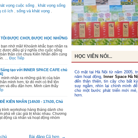
hát vọng cuộc sống
,
khát vọng sống
g có ích
,
sống và khát vọng
,
I TÔI ĐƯỢC CHƠI, ĐƯỢC HỌC NHỮNG
 bạn nhớ mãi! Khoảnh khắc bạn nhận ra
ọc được điều gì ý nghĩa cho cuộc sống
a bản thân còn chưa Kiên Nhẫn đến cùng
HỌC VIÊN NÓI...
ốn. …
Đọc Tiếp
ẻ, Sáng tạo với INNER SPACE CAFE chủ
Có mặt tại Hà Nội từ năm 2005, tr
4]
năm hoạt động,
Inner Space Hà N
 mình nhận ra những giá trị của bản
đến thân thiện, tin cậy cho bất k
thân mình hơn, từ đó mới có thể tôn
suy ngẫm, nhìn lại chính mình để
hơn và đều đặn hơn. Mình cảm thấy
ếp
cho một bước phát triển mới mẻ,
hơn.
Ề KIÊN NHẪN [14h30 - 17h30, Chủ
g trình workshop hàng tháng dành cho
hám phá về các giá trị khác nhau. Chương
hoạt động cá nhân và hoạt động nhóm
 chủ
Bài đăng Cũ hơn →