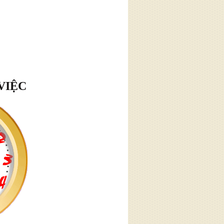
VIỆC
hân
tôi
ân. Hàng
à thường
 về những
m chế giận