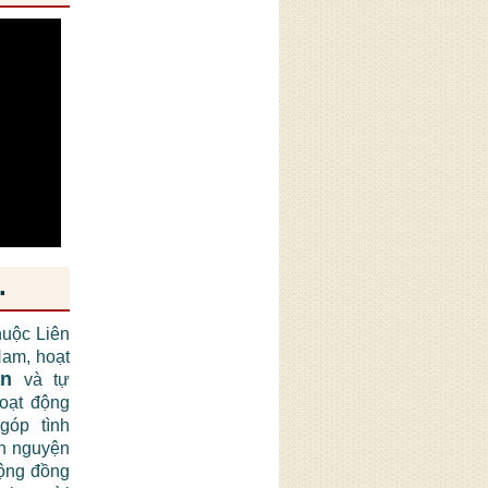
.
huộc Liên
am, hoạt
ận
và tự
hoạt động
góp tình
nh nguyện
cộng đồng