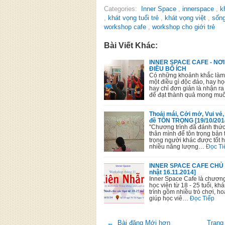
Categories:
Inner Space
,
innerspace
,
k
,
khát vọng tuổi trẻ
,
khát vọng việt
,
sốn
workshop cafe
,
workshop cho giới trẻ
Bài Viết Khác:
INNER SPACE CAFE - NƠ
ĐIỀU BỔ ÍCH
Có những khoảnh khắc làm
một điều gì độc đáo, hay h
hay chỉ đơn giản là nhận r
để đạt thành quả mong mu
Thoải mái, Cởi mở, Vui v
đề TÔN TRỌNG [19/10/201
"Chương trình đã đánh thức
thân mình để tôn trọng bản 
trọng người khác được tốt 
nhiều năng lượng…
Đọc Ti
INNER SPACE CAFE CHỦ Đ
nhật 16.11.2014]
Inner Space Cafe là chươn
học viên từ 18 - 25 tuổi, k
trình gồm nhiều trò chơi, 
giúp học viê…
Đọc Tiếp
← Bài đăng Mới hơn
Trang