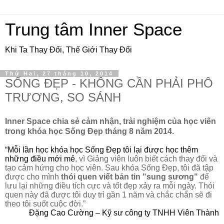
Trung tâm Inner Space
Khi Ta Thay Đổi, Thế Giới Thay Đổi
Thứ Hai, 27 tháng 10, 2014
SỐNG ĐẸP - KHÔNG CẦN PHẢI PHÔ
TRƯƠNG, SO SÁNH
Inner Space chia sẻ cảm nhận, trải nghiệm của học viên 
trong khóa học Sống Đẹp tháng 8 năm 2014.
“Mỗi lần học khóa học Sống Đẹp tôi lại được học thêm 
những điều mới mẻ
,
 vì Giảng viên luôn biết cách thay đổi và 
tạo cảm hứng cho học viên. Sau khóa Sống Đẹp, tôi đã tập 
được cho mình 
thói quen viết bản tin "sung sương"
 để 
lưu lại những điều tích cực và tốt đẹp xảy ra mỗi ngày. Thói 
quen này đã được tôi duy trì gần 1 năm và chắc chắn sẽ đi 
theo tôi suốt cuộc đời.”
Đặng Cao Cường – Kỹ sư công ty TNHH Viên Thành