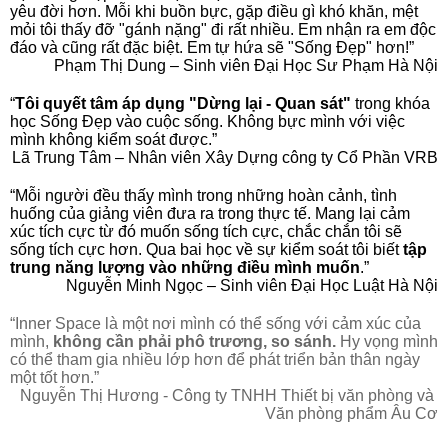
yêu đời hơn. Mỗi khi buồn bực, gặp điều gì khó khăn, mệt 
mỏi tôi thấy đỡ "gánh nặng" đi rất nhiều. Em nhận ra em độc 
đáo và cũng rất đặc biệt. Em tự hứa sẽ "Sống Đẹp" hơn!”
Phạm Thị Dung – Sinh viên Đại Học Sư Phạm Hà Nội
“
Tôi quyết tâm áp dụng "Dừng lại - Quan sát"
 trong khóa 
học Sống Đẹp vào cuộc sống. Không bực mình với việc 
mình không kiểm soát được.”
Lã Trung Tâm – Nhân viên Xây Dựng công ty Cổ Phần VRB
“Mỗi người đều thấy mình trong những hoàn cảnh, tình 
huống của giảng viên đưa ra trong thực tế. Mang lại cảm 
xúc tích cực từ đó muốn sống tích cực, chắc chắn tôi sẽ 
sống tích cực hơn. Qua bai học về sự kiểm soát tôi biết 
tập 
trung năng lượng vào những điều mình muốn
.”
Nguyễn Minh Ngọc – Sinh viên Đại Học Luật Hà Nội
“Inner Space là một nơi mình có thể sống với cảm xúc của 
mình, 
không cần phải phô trương, so sánh.
 Hy vọng mình 
có thể tham gia nhiều lớp hơn để phát triển bản thân ngày 
một tốt hơn.”
Nguyễn Thị Hương - Công ty TNHH Thiết bị văn phòng và 
Văn phòng phẩm Âu Cơ