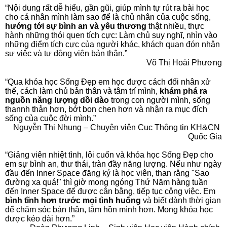
“Nội dung rất dễ hiểu, gần gũi, giúp mình tự rút ra bài học 
cho cá nhân mình làm sao để là chủ nhân của cuộc sống, 
hướng tới sự bình an và yêu thương
 thật nhiều, thực 
hành những thói quen tích cực: Làm chủ suy nghĩ, nhìn vào 
những điểm tích cực của người khác, khách quan đón nhận 
sự việc và tự động viên bản thân.”
Võ Thị Hoài Phương
“
Qua khóa học Sống Đẹp e
m học được cách đối nhân xử 
thế, cách làm chủ bản thân và tâm trí mình, 
khám phá ra 
nguồn năng lượng dồi dào
 trong con người mình, sống 
thannh thản hơn, bớt bon chen hơn và nhận ra mục đích 
sống của cuộc đời mình.”
Nguyễn Thị Nhung – Chuyên viên Cục Thông tin KH&CN 
Quốc Gia
“Giảng viên nhiệt tình, lôi cuốn và khóa học Sống Đẹp cho 
em sự bình an, thư thái, tràn đầy năng lượng. Nếu như ngày 
đầu đến Inner Space đăng ký là học viên, than rằng "Sao 
đường xa quá!" thì giờ mong ngóng Thứ Năm hàng tuần 
đến Inner Space để được cân bằng, tiếp tục công việc. Em 
bình tĩnh hơn trước mọi tình huống
 và biết dành thời gian 
để chăm sóc bản thân, tâm hồn mình hơn. Mong khóa học 
được kéo dài hơn.”