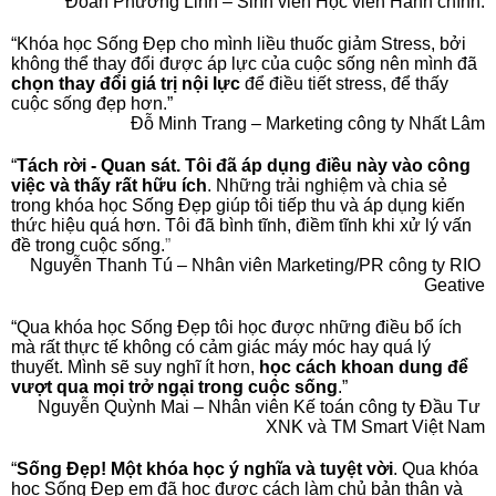
Đoàn Phương Linh – Sinh viên Học viên Hành chính.
“Khóa học Sống Đẹp cho mình liều thuốc giảm Stress, bởi 
không thể thay đổi được áp lực của cuộc sống nên mình đã 
chọn thay đổi giá trị nội lực
 để điều tiết stress, để thấy 
cuộc sống đẹp hơn.”
Đỗ Minh Trang – Marketing công ty Nhất Lâm
“
Tách rời - Quan sát. Tôi đã áp dụng điều này vào công 
việc và thấy rất hữu ích
. Những trải nghiệm và chia sẻ 
trong khóa học Sống Đẹp giúp tôi tiếp thu và áp dụng kiến 
thức hiệu quá hơn. Tôi đã bình tĩnh, điềm tĩnh khi xử lý vấn 
đề trong cuộc sống.
”
Nguyễn Thanh Tú – Nhân viên Marketing/PR công ty RIO 
Geative
“Qua khóa học Sống Đẹp tôi học được những điều bổ ích 
mà rất thực tế không có cảm giác máy móc hay quá lý 
thuyết. Mình sẽ suy nghĩ ít hơn, 
học cách khoan dung để 
vượt qua mọi trở ngại trong cuộc sống
.”
Nguyễn Quỳnh Mai – Nhân viên Kế toán công ty Đầu Tư 
XNK và TM Smart Việt Nam
“
Sống Đẹp! Một khóa học ý nghĩa và tuyệt vời
. Qua khóa 
học Sống Đẹp em đã học được cách làm chủ bản thân và 