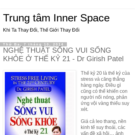
Trung tâm Inner Space
Khi Ta Thay Đổi, Thế Giới Thay Đổi
Thứ Ba, 7 tháng 10, 2014
NGHỆ THUẬT SỐNG VUI SỐNG
KHỎE Ở THẾ KỶ 21 - Dr Girish Patel
Thế kỷ 20 là thế kỷ của
stress và căng thẳng
hàng ngày. Điều gì
cũng có thể khiến con
người nổi nóng, phản
ứng vội vàng thiếu suy
xét.
Giá cả leo thang, nền
kinh tế suy thoái, các
vấn đề xã hội… ảnh