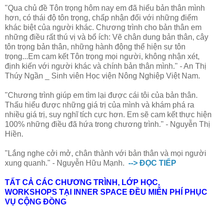
"Qua chủ đề Tôn trọng hôm nay em đã hiểu bản thân mình
hơn, có thái độ tôn trọng, chấp nhận đối với những điểm
khác biệt của người khác. Chương trình cho bản thân em
những điều rất thú vị và bổ ích: Vẽ chân dung bản thân, cây
tôn trọng bản thân, những hành động thể hiện sự tôn
trọng...Em cam kết Tôn trọng mọi người, không nhận xét,
định kiến với người khác và chính bản thân mình." - An Thị
Thúy Ngần _ Sinh viên Học viện Nông Nghiệp Việt Nam.
"Chương trình giúp em tìm lại được cái tôi của bản thân.
Thấu hiểu được những giá trị của mình và khám phá ra
nhiều giá trị, suy nghĩ tích cực hơn. Em sẽ cam kết thực hiện
100% những điều đã hứa trong chương trình." - Nguyễn Thị
Hiền.
"Lắng nghe cởi mở, chân thành với bản thân và mọi người
xung quanh." - Nguyễn Hữu Mạnh.
--> ĐỌC TIẾP
TẤT CẢ CÁC CHƯƠNG TRÌNH, LỚP HỌC,
WORKSHOPS TẠI INNER SPACE ĐỀU MIỄN PHÍ PHỤC
VỤ CỘNG ĐỒNG